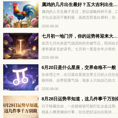
哪些？接下来咱们就详细说一说。
属鸡的几月出生最好？五大吉利出生月份完整解读
属鸡的人天生脑子灵活，胆识谋略样样不差，
才出众说话干脆利落，虽然言辞直白犀利，但
出来的观点都有理有据，并不会无理取闹。看
2026-08-06
各类事情都有自己独到的看法，遇事决断干脆
不过骨子里好胜心比较强，凡事总爱分出高下
七月初一地门开，你的运势将迎来大转折
在传统说法里，属鸡人不同月份降生，先天性
农历七月向来是气场流转的关键节点，民间自
与整体运势差别很大，不少属鸡朋友都好奇，
便有诸多玄妙讲究。七月初一更是全年少有的
年当中哪个月份出生福气最好，下面就给大家
殊时日，地门开启，阴阳之气悄然交汇。不少
2026-08-06
细讲讲。
都在暗中留意，这天的磁场变化，往往暗藏着
半年的运势密码。冥冥之中自有定数，七月初
6月20日是什么星座，交界命格不一般
地门开，你的运势将迎来大转折。想知道究竟
在命理之中，生日落在星座交界之日的人往往
吉是凶、该如何顺势把握，不妨接着往下细看
格特殊、自带双重气场，很多人只知自己的大
星座，却不知交界生辰暗藏着性格与运势的关
2026-08-06
密码，出生在 6 月 20 日的人更是天生携带着
一般的命格玄机，想解锁自身完整运势，不妨
8月28日运势早知道，这几件事千万别
续往下细看。6月20日是什么星座，交界命格
日子暗藏吉凶，一步踏错就可能打乱全盘运势
般，你的性格、财运与情路走向，全文为你一
很多人稀里糊涂行事，往往把好运白白耗掉，
揭晓。
招来不必要的麻烦。这天的宜忌藏着不少讲究