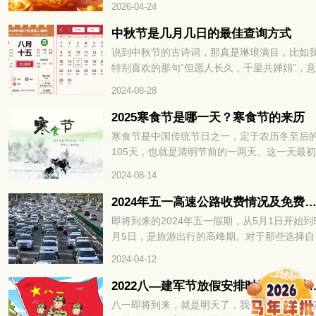
2026-04-24
积蓄，其实不是能力不足，而是没找对招财的
心关键，财运方位。掌握对的方法，不用刻意
中秋节是几月几日的最佳查询方式
力，就能让财富主动靠近，财运方位精准找，
说到中秋节的古诗词，那真是琳琅满目，比如
年招财不费力，接下来就为大家详细拆解如何
特别喜欢的那句“但愿人长久，千里共婵娟”，
速找准财运方位，解锁全年招财密码。
真是美得让人陶醉。不过，很多文章都少提到
2024-08-28
秋节的具体时间，大家通常只知道中秋节是农
八月十五。那你知道阳历中2024年中秋节是几
2025寒食节是哪一天？寒食节的来历
几日吗？
寒食节是中国传统节日之一，定于农历冬至后
105天，也就是清明节前的一两天。这一天最
禁火冷食为主要特色，后来逐渐增加了祭扫、
2024-08-14
青、秋千、蹴鞠、牵勾、斗鸡等习俗。寒食节
承了两千多年，曾被誉为中国民间最大的祭日
2024年五一高速公路收费情况及免费时
那么，2025寒食节是哪一天呢？让我们一起来
即将到来的2024年五一假期，从5月1日开始到
看吧。
月5日，是旅游出行的高峰期。对于那些选择自
游的人来说，他们可能会好奇在五一期间是否
2024-04-12
够免通行费。通常情况下，五一高速公路会有
费时间段，但每年的具体时间都不尽相同。所
2022八—建军节放假安排时间表 8
以，让我们一同前往黄历小编的指导下，了解
八一即将到来，就是明天了，我们对八一的印
下2024年五一高速公路的免费时间，以便更好