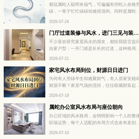
期眼皮跳动，究竟是吉兆还是凶兆？赶紧往下
都说属蛇人聪明有福气，可偏偏有些蛇人命格
细查看！
碌，一辈子忙忙碌碌却难得清闲。同样是属蛇
出生月份不一样，人生的辛苦程度天差地别，
2026-07-24
的一生顺风顺水，有的却操不完的心、受不完
累。民间老辈常讲，生肖蛇里藏着 “苦命蛇”，
门厅过道装修与风水，进门三见与装修避坑指南
多和降生的时节息息相关，很多人到中年才恍
不少喜欢研究家居风水的朋友，都给我留言提
大悟。什么蛇是苦命蛇，出生在这几月最劳碌
自家户型：一开门就是长长的过道，这种格局
到底是哪几个月份，看完下文你就一清二楚了
风水里好不好？还有人纠结，走廊中段、或是
2026-07-21
门正对的那面墙，有没有必要挂上装饰画、装
帘来调整气场？今天就顺着大家关心的这点，
家宅风水布局到位，财源日日进门
聊入户过道的装修搭配和相关风水讲究。
为何有人劳碌半生却难聚财气，有人居家安稳
财源不断？家居气场的流转，往往暗藏财富起
的玄机。一方居所的格局布置，直接影响财气
2026-07-18
否顺畅入宅。很多人忽略了居家风水的关键细
节，错失聚财良机。找准方位理顺气场，才能
属蛇办公室风水布局与座位朝向
福运与财气常驻家门，家宅风水布局到位，财
办公区域的风水格局，会悄悄影响一个人的整
日日进门。想知道具体如何打造招财旺运的居
职场运势，每个人适配的布局方式也各有差别
格局，不妨继续往下细看。
想要事业发展平稳顺遂，办公室的方位、陈设
2026-07-10
置起到不小作用，用心调整格局，才能聚拢有