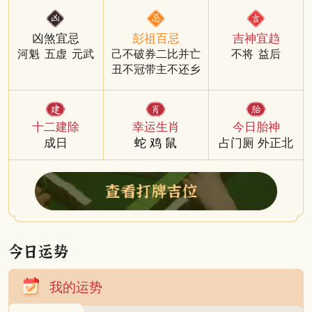
凶煞宜忌
彭祖百忌
吉神宜趋
河魁
五虚
元武
己不破券二比并亡
不将
益后
丑不冠带主不还乡
十二建除
幸运生肖
今日胎神
成日
蛇
鸡
鼠
占门厕 外正北
我的运势