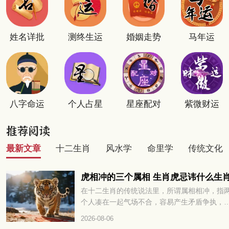
姓名详批
测终生运
婚姻走势
马年运
八字命运
个人占星
星座配对
紫微财运
最新文章
十二生肖
风水学
命里学
传统文化
虎相冲的三个属相 生肖虎忌讳什么生
在十二生肖的传统说法里，所谓属相相冲，指
个人凑在一起气场不合，容易产生矛盾争执，
多或少会对彼此的运势发展带来阻碍。很多属
2026-08-06
的朋友都很好奇，和老虎相冲的三个属相分别