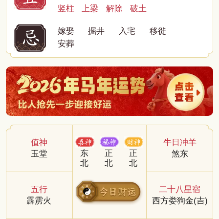
竖柱
上梁
解除
破土
嫁娶
掘井
入宅
移徙
安葬
值神
牛日冲羊
东
正
正
玉堂
煞东
北
北
北
五行
二十八星宿
霹雳火
西方娄狗金(吉)