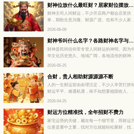
气场。那生肖属蛇的朋友，办公座位适合朝哪
财神位放什么最旺财？居家财位摆放技巧分享
方向，整体空间该怎么布置？下面一起来看看
财神主司人间财运，不少开店商户都会店里供
奉，期盼生意兴隆、财源广进。也有不少人家
摆放供奉，摆放方位也是大家格外看重的细节
2026-06-09
财神爷叫什么名字？各路财神名字与来历大全
财神是民间信仰里专管人间财运的神明。因为
华文化历史悠久、地域广阔，各地流传的财神
本各不相同，细分下来种类十分丰富。下面就
2026-05-25
大家全面盘点民间各类财神，看看每一位财神
来历与寓意。
合财，贵人相助财源源源不断
人的一生财运皆由命理注定，不少人辛苦打拼
财运平平、难遇机遇，殊不知想要稳固收入、
蓄富足，关键在于运势相融与贵人帮扶，合财
2026-04-25
贵人相助财源源源不断，下面就为大家详解其
的命理奥秘。
财运方位精准找，全年招财不费力
家宅运势的关键，藏在每一个细节里，而财运
位更是重中之重，找对方位就能轻松聚财，找
则容易漏财耗福。很多人打拼多年却始终存不