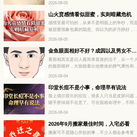
2026-08-05
稍有不慎就容易破财、添堵。8 月 28 日运势早
道，这几件事千万别做，想顺顺利利过好这天
山火贲感情看似甜蜜，实则暗藏危机
就继续往下看详细解析。
感情里最可怕的，从来不是明面上的争吵，而
被甜蜜假象包裹的隐患。你以为的岁月静好，
能只是精心修饰的表象，内里早已暗流涌动。
2026-08-05
火贲卦的感情，恰如山下之火，看似绚烂温暖
却藏着烧尽根基的风险。山火贲感情看似甜蜜
金鱼眼面相好不好？成因以及男女不同命运解读
实则暗藏危机，想看清这段关系的真相，就继
看面相其实是识人最简单直接的法子，从一个
往下看详细解析。
的脸部模样，大致能看出他整体的脾气秉性和
生运势。在传统相学里，五官的每一处特征，
2026-08-04
藏着不一样的说法。不少人好奇眼球外凸、形
金鱼眼的人是什么性子，一生命运走势又如何
印堂长痘不是小事，命理早有说法
下面咱们就好好聊聊这种眼相的相关说法。
脸上偶尔冒出的痘痘，很多人只当是皮肤问题
随手挤掉就不在意了。可在面相命理中，不同
置的痘痘，往往藏着不为人知的运势暗示。尤
2026-08-04
是眉心正中的印堂，更是被称为命宫所在，一
变化都关乎整体运程。千万不要觉得只是普通
2026年9月搬家最佳时间，入宅必看
火，印堂长痘不是小事，命理早有说法。想知
搬家可不是随心所欲的事，不少人都会参考黄
这究竟预示着什么，又该如何化解，不妨接着