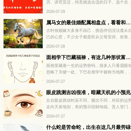
历、讲究宜忌，特意挑选合适的日子。选个吉
下细看。
的时日迁居，既能避开不利运势，也能为新家
2026-07-29
来福气与好运。转眼九月将至，有搬家计划的
友，可以先好好择个吉日再行动。选对日子，
属马女的最佳婚配属相盘点，看看和谁更为契合
后的生活也能过得顺顺利利。下面就来看看202
古时候婚嫁大多身不由己，挑选伴侣没法遵从
年9月有哪些适合搬家的好日子。
己的心意，不少女子都是听从父母安排、依靠
人说亲定下婚事。很多男女在婚前不曾碰面，
2026-07-28
相毫不了解，仓促结合之后，很容易出现相处
合的问题。所以古人常会借助生肖与五行的说
面相学下巴藏福禄，有这几种形状富贵不愁
法，参考两人是否适合相伴一生。不少属马女
面相里藏着一生的运势密码，很多人只看眉眼
好奇，自己和什么属相的异性最为相配，下面
忽略了关键一处。下巴在相学中被称为地阁，
们就一起来看看。
管着晚年福气与财库厚薄，小小形状里全是命
2026-07-27
玄机。不同的下巴格局，注定了截然不同的富
层次与人生走向。面相学下巴藏福禄，有这几
眼皮跳测吉凶很准，暗藏天机的小预兆
形状富贵不愁，到底哪些下巴天生带财，赶紧
左右眼皮跳动时辰不同、频次不同，对应的运
下一看便知！
走向天差地别，有的预示招财纳福、贵人登门
有的暗示波折缠身、琐事扰心。老祖宗流传的
2026-07-27
运古法，简单直观、准确率极高，能帮我们提
预判运势、规避霉运、接住好运。想知道自己
什么蛇是苦命蛇，出生在这几月最劳碌