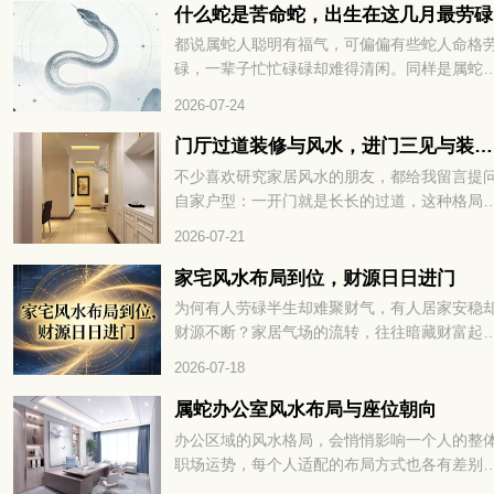
预判运势、规避霉运、接住好运。想知道自己
什么蛇是苦命蛇，出生在这几月最劳碌
期眼皮跳动，究竟是吉兆还是凶兆？赶紧往下
都说属蛇人聪明有福气，可偏偏有些蛇人命格
细查看！
碌，一辈子忙忙碌碌却难得清闲。同样是属蛇
出生月份不一样，人生的辛苦程度天差地别，
2026-07-24
的一生顺风顺水，有的却操不完的心、受不完
累。民间老辈常讲，生肖蛇里藏着 “苦命蛇”，
门厅过道装修与风水，进门三见与装修避坑指南
多和降生的时节息息相关，很多人到中年才恍
不少喜欢研究家居风水的朋友，都给我留言提
大悟。什么蛇是苦命蛇，出生在这几月最劳碌
自家户型：一开门就是长长的过道，这种格局
到底是哪几个月份，看完下文你就一清二楚了
风水里好不好？还有人纠结，走廊中段、或是
2026-07-21
门正对的那面墙，有没有必要挂上装饰画、装
帘来调整气场？今天就顺着大家关心的这点，
家宅风水布局到位，财源日日进门
聊入户过道的装修搭配和相关风水讲究。
为何有人劳碌半生却难聚财气，有人居家安稳
财源不断？家居气场的流转，往往暗藏财富起
的玄机。一方居所的格局布置，直接影响财气
2026-07-18
否顺畅入宅。很多人忽略了居家风水的关键细
节，错失聚财良机。找准方位理顺气场，才能
属蛇办公室风水布局与座位朝向
福运与财气常驻家门，家宅风水布局到位，财
办公区域的风水格局，会悄悄影响一个人的整
日日进门。想知道具体如何打造招财旺运的居
职场运势，每个人适配的布局方式也各有差别
格局，不妨继续往下细看。
想要事业发展平稳顺遂，办公室的方位、陈设