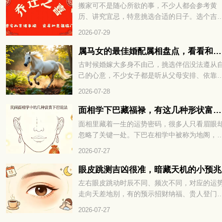
火，印堂长痘不是小事，命理早有说法。想知
搬家可不是随心所欲的事，不少人都会参考黄
这究竟预示着什么，又该如何化解，不妨接着
历、讲究宜忌，特意挑选合适的日子。选个吉
下细看。
的时日迁居，既能避开不利运势，也能为新家
2026-07-29
来福气与好运。转眼九月将至，有搬家计划的
友，可以先好好择个吉日再行动。选对日子，
属马女的最佳婚配属相盘点，看看和谁更为契合
后的生活也能过得顺顺利利。下面就来看看202
古时候婚嫁大多身不由己，挑选伴侣没法遵从
年9月有哪些适合搬家的好日子。
己的心意，不少女子都是听从父母安排、依靠
人说亲定下婚事。很多男女在婚前不曾碰面，
2026-07-28
相毫不了解，仓促结合之后，很容易出现相处
合的问题。所以古人常会借助生肖与五行的说
面相学下巴藏福禄，有这几种形状富贵不愁
法，参考两人是否适合相伴一生。不少属马女
面相里藏着一生的运势密码，很多人只看眉眼
好奇，自己和什么属相的异性最为相配，下面
忽略了关键一处。下巴在相学中被称为地阁，
们就一起来看看。
管着晚年福气与财库厚薄，小小形状里全是命
2026-07-27
玄机。不同的下巴格局，注定了截然不同的富
层次与人生走向。面相学下巴藏福禄，有这几
眼皮跳测吉凶很准，暗藏天机的小预兆
形状富贵不愁，到底哪些下巴天生带财，赶紧
左右眼皮跳动时辰不同、频次不同，对应的运
下一看便知！
走向天差地别，有的预示招财纳福、贵人登门
有的暗示波折缠身、琐事扰心。老祖宗流传的
2026-07-27
运古法，简单直观、准确率极高，能帮我们提