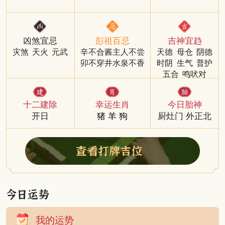
凶煞宜忌
彭祖百忌
吉神宜趋
灾煞
天火
元武
辛不合酱主人不尝
天德
母仓
阴德
卯不穿井水泉不香
时阴
生气
普护
五合
鸣吠对
十二建除
幸运生肖
今日胎神
开日
猪
羊
狗
厨灶门 外正北
我的运势