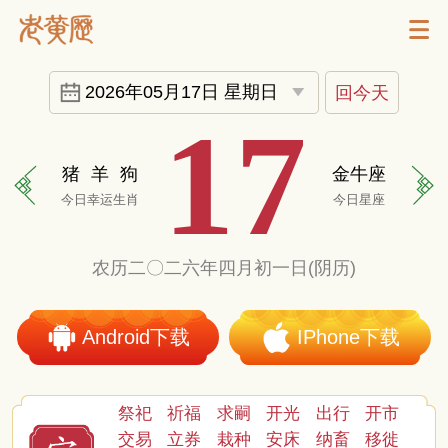
2026年05月17日 星期日
回今天
17
猪
羊
狗
金牛座
今日幸运生肖
今日星座
农历二〇二六年四月初一日(阴历)
Android下载
IPhone下载
祭祀
祈福
求嗣
开光
出行
开市
交易
立券
栽种
安床
纳畜
移徙