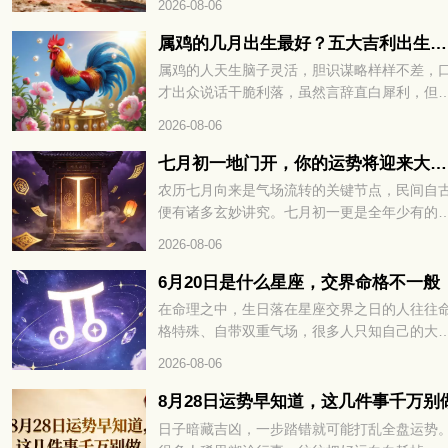
2026-08-06
的朋友都很好奇，和老虎相冲的三个属相分别
哪些？接下来咱们就详细说一说。
属鸡的几月出生最好？五大吉利出生月份完整解读
属鸡的人天生脑子灵活，胆识谋略样样不差，
才出众说话干脆利落，虽然言辞直白犀利，但
出来的观点都有理有据，并不会无理取闹。看
2026-08-06
各类事情都有自己独到的看法，遇事决断干脆
不过骨子里好胜心比较强，凡事总爱分出高下
七月初一地门开，你的运势将迎来大转折
在传统说法里，属鸡人不同月份降生，先天性
农历七月向来是气场流转的关键节点，民间自
与整体运势差别很大，不少属鸡朋友都好奇，
便有诸多玄妙讲究。七月初一更是全年少有的
年当中哪个月份出生福气最好，下面就给大家
殊时日，地门开启，阴阳之气悄然交汇。不少
2026-08-06
细讲讲。
都在暗中留意，这天的磁场变化，往往暗藏着
半年的运势密码。冥冥之中自有定数，七月初
6月20日是什么星座，交界命格不一般
地门开，你的运势将迎来大转折。想知道究竟
在命理之中，生日落在星座交界之日的人往往
吉是凶、该如何顺势把握，不妨接着往下细看
格特殊、自带双重气场，很多人只知自己的大
星座，却不知交界生辰暗藏着性格与运势的关
2026-08-06
密码，出生在 6 月 20 日的人更是天生携带着
一般的命格玄机，想解锁自身完整运势，不妨
8月28日运势早知道，这几件事千万别
续往下细看。6月20日是什么星座，交界命格
日子暗藏吉凶，一步踏错就可能打乱全盘运势
般，你的性格、财运与情路走向，全文为你一