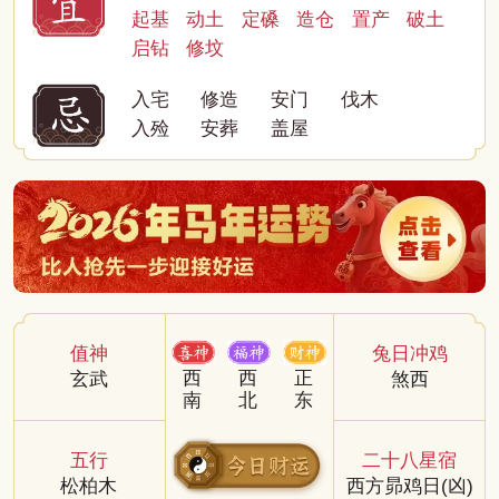
起基
动土
定磉
造仓
置产
破土
启钻
修坟
入宅
修造
安门
伐木
入殓
安葬
盖屋
值神
兔日冲鸡
西
西
正
玄武
煞西
南
北
东
五行
二十八星宿
松柏木
西方昴鸡日(凶)