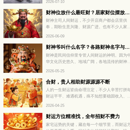
2026-07-10
置起到不小作用，用心调整格局，才能聚拢有
气场。那生肖属蛇的朋友，办公座位适合朝哪
财神位放什么最旺财？居家财位摆放技巧分享
方向，整体空间该怎么布置？下面一起来看看
财神主司人间财运，不少开店商户都会店里供
奉，期盼生意兴隆、财源广进。也有不少人家
摆放供奉，摆放方位也是大家格外看重的细节
2026-06-09
财神爷叫什么名字？各路财神名字与来历大全
财神是民间信仰里专管人间财运的神明。因为
华文化历史悠久、地域广阔，各地流传的财神
本各不相同，细分下来种类十分丰富。下面就
2026-05-25
大家全面盘点民间各类财神，看看每一位财神
来历与寓意。
合财，贵人相助财源源源不断
人的一生财运皆由命理注定，不少人辛苦打拼
财运平平、难遇机遇，殊不知想要稳固收入、
蓄富足，关键在于运势相融与贵人帮扶，合财
2026-04-25
贵人相助财源源源不断，下面就为大家详解其
的命理奥秘。
财运方位精准找，全年招财不费力
家宅运势的关键，藏在每一个细节里，而财运