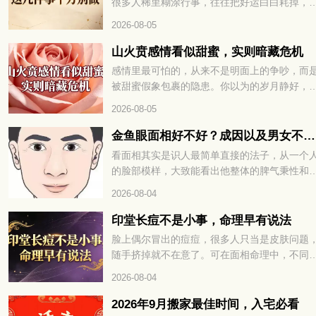
很多人稀里糊涂行事，往往把好运白白耗掉，
揭晓。
招来不必要的麻烦。这天的宜忌藏着不少讲究
2026-08-05
稍有不慎就容易破财、添堵。8 月 28 日运势早
道，这几件事千万别做，想顺顺利利过好这天
山火贲感情看似甜蜜，实则暗藏危机
就继续往下看详细解析。
感情里最可怕的，从来不是明面上的争吵，而
被甜蜜假象包裹的隐患。你以为的岁月静好，
能只是精心修饰的表象，内里早已暗流涌动。
2026-08-05
火贲卦的感情，恰如山下之火，看似绚烂温暖
却藏着烧尽根基的风险。山火贲感情看似甜蜜
金鱼眼面相好不好？成因以及男女不同命运解读
实则暗藏危机，想看清这段关系的真相，就继
看面相其实是识人最简单直接的法子，从一个
往下看详细解析。
的脸部模样，大致能看出他整体的脾气秉性和
生运势。在传统相学里，五官的每一处特征，
2026-08-04
藏着不一样的说法。不少人好奇眼球外凸、形
金鱼眼的人是什么性子，一生命运走势又如何
印堂长痘不是小事，命理早有说法
下面咱们就好好聊聊这种眼相的相关说法。
脸上偶尔冒出的痘痘，很多人只当是皮肤问题
随手挤掉就不在意了。可在面相命理中，不同
置的痘痘，往往藏着不为人知的运势暗示。尤
2026-08-04
是眉心正中的印堂，更是被称为命宫所在，一
变化都关乎整体运程。千万不要觉得只是普通
2026年9月搬家最佳时间，入宅必看