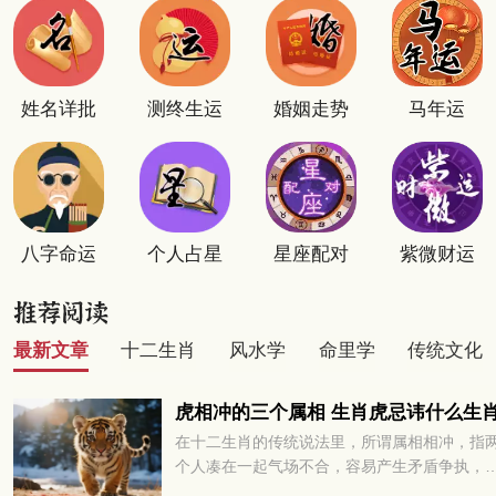
姓名详批
测终生运
婚姻走势
马年运
八字命运
个人占星
星座配对
紫微财运
最新文章
十二生肖
风水学
命里学
传统文化
虎相冲的三个属相 生肖虎忌讳什么生
在十二生肖的传统说法里，所谓属相相冲，指
个人凑在一起气场不合，容易产生矛盾争执，
多或少会对彼此的运势发展带来阻碍。很多属