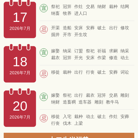
祭祀
冠笄
作灶
交易
纳财
栽种
结网
宜
17
纳畜
牧养
进人口
开渠
造船
安床
安葬
破土
出行
修坟
2026年7月
忌
掘井
开市
开生坟
嫁娶
纳采
订盟
祭祀
祈福
求嗣
纳采
宜
18
裁衣
冠笄
开光
安床
作梁
修造
动土
作灶
起基
上梁
盖屋
纳畜
牧养
移徙
栽种
出行
行丧
破土
安葬
词讼
2026年7月
忌
嫁娶
祭祀
出行
裁衣
冠笄
交易
雕刻
宜
20
纳财
造畜稠
造车器
雕刻
教牛马
移徙
入宅
栽种
动土
破土
作灶
安葬
2026年7月
忌
行丧
伐木
上梁