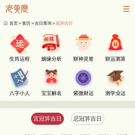
首页
>
黄历
>
吉日查询
>
冠笄吉日
生肖运程
姻缘分析
财神灵签
财运测算
八字小人
宝宝解名
紫微财运
测学业运
宜冠笄吉日
忌冠笄吉日