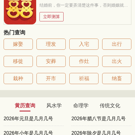
结婚前，你一定要弄清楚这件事，否则婚姻就是你的坟墓
立即测算
热门查询
嫁娶
理发
入宅
出行
移徙
安葬
作灶
出火
栽种
开市
祈福
纳畜
黄历查询
风水学
命理学
传统文化
2026年元旦是几月几号
2026年腊八节是几月几号
2026年小年是几月几号
2026年除夕是几月几号