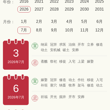
2016
2021
2022
2023
2024
2025
年份：
2026
2027
2028
2029
2030
2031
1月
2月
3月
4月
5月
6月
月份：
7月
8月
9月
10月
11月
12月
纳采
冠笄
求医
治病
开市
立券
修造
宜
3
动土
安机械
破土
安葬
斋醮
祭祀
移徙
入宅
上梁
嫁娶
2026年7月
忌
嫁娶
冠笄
修造
动土
作灶
移徙
入宅
宜
6
补垣
塞穴
纳畜
牧养
架马
修造
动土
起基
定磉
开池
造船
祈福
开光
掘井
开市
安葬
2026年7月
忌