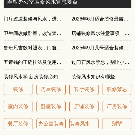
老板办公室装修风水宜忌要点
门厅过道装修与风水，进门三见与装修避坑指南
2026年6月适合装修最吉利的好日子
卫生间改做卧室，改造禁忌与实用技巧全在这
店铺装修风水注意事项：选址与布局全攻略
鲁班尺吉数对照表，门窗尺寸这样选最吉利
2025年9月几号适合装修房子
五帝钱的正确挂法及使用方法，轻松搞定风水小细节
过门石风水禁忌，别让小细节影响大运
装修风水学 新房装修必知禁忌
装修风水知识有哪些
装修
房屋装修
客厅装修
装修禁忌
室内装修
卧室装修
店铺装修
厂房装修
餐厅装修
办公室装修
装修风水注意事项
别墅