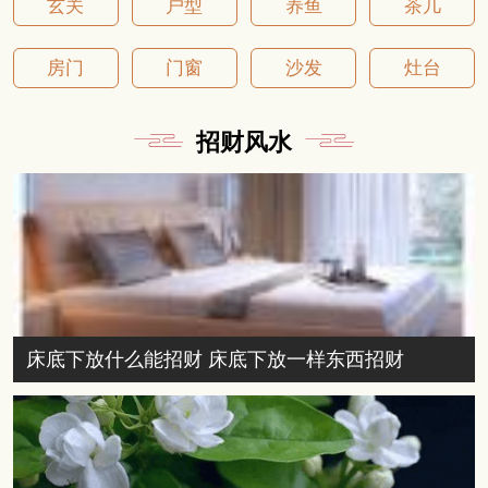
玄关
户型
养鱼
茶几
房门
门窗
沙发
灶台
招财风水
床底下放什么能招财 床底下放一样东西招财