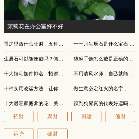
茉莉花在办公室好不好
香炉里放什么旺财，五种好物各有作用
十一月生辰石是什么宝石 招财最强的水晶有哪些
生辰石可以随便戴吗？佩戴禁忌与好处详解
貔貅手链怎么戴是正确的？左右手可别戴反
十大镇宅摆件排名，招财镇宅风水吉祥物
不用请风水师，自己就能找对家里的财位（附布置方法）
十种实用改运方法，让你的运势逐步变好
做生意必定红火的名字，聚财旺运不重名
十大最旺家庭养的花，美丽耐看还招财
踩到狗屎真的代表好运吗？风水说法全面解析
招财
聚财
财运
偏财
运势
破财