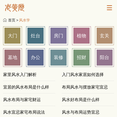
首页
>
风水学
大门
灶台
房门
植物
玄关
墓地
办公
装修
招财
阳台
家里风水入门解析
入门风水家居如何选择
宜居的风水布局是什么样
布局风水与摆放家宅宜忌
风水布局与家宅财运
风水好布局是什么样
风水宜忌家宅布局说法
风水与布局运势宜忌