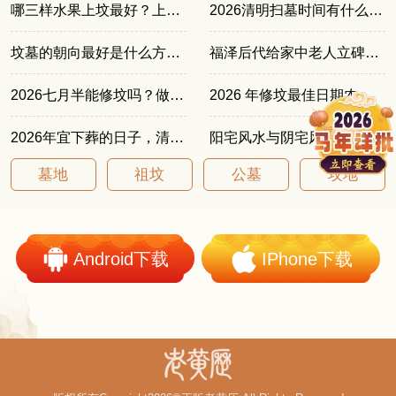
哪三样水果上坟最好？上坟必备三种水果
2026清明扫墓时间有什么讲究
坟墓的朝向最好是什么方向？七大吉利坐向详解
福泽后代给家中老人立碑，一年总应该避免哪个月份
2026七月半能修坟吗？做错恐会家宅不顺
2026 年修坟最佳日期农历，老辈传下的择日规矩
2026年宜下葬的日子，清明前后最佳安葬吉日汇总
阳宅风水与阴宅风水的区别，影响家人运势的关键
墓地
祖坟
公墓
坟地
Android下载
IPhone下载