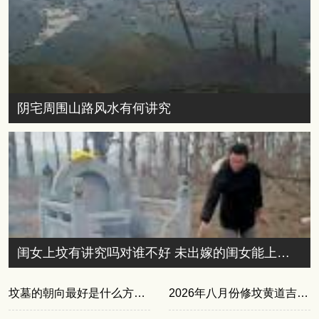
阴宅周围山路风水有何讲究
闺女上坟有讲究吗对谁不好 未出嫁的闺女能上坟不只有闺女谁上坟
坟墓的朝向最好是什么方向？风水师不会轻易告诉你的3个秘密
2026年八月份修坟黄道吉日查询，最佳日子仅此 2 天