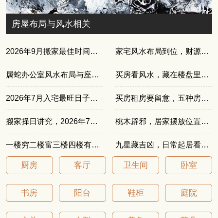
房屋布局与风水相关
2026年9月搬家最佳时间，入宅必看
家宅风水布局到位，财源日日进门
属蛇办公室风水布局与座位朝向
买房看风水，藏在楼盘里的旺运玄机
2026年7月入宅最旺日子一览
买房租房要留意，五种房子越住越穷千万别选
搬家择日讲究，2026年7月搬家吉日一览
桃木辟邪，居家摆放位置详细讲解
一楼穷二楼富三楼四楼有官做的说法
九星藏吉凶，日常起居看准方位
厨房
客厅
卫生间
卧室
书房
阳台
鞋柜
庭院