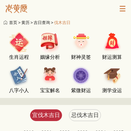
首页
>
黄历
>
吉日查询
>
伐木吉日
生肖运程
姻缘分析
财神灵签
财运测算
八字小人
宝宝解名
紫微财运
测学业运
宜伐木吉日
忌伐木吉日