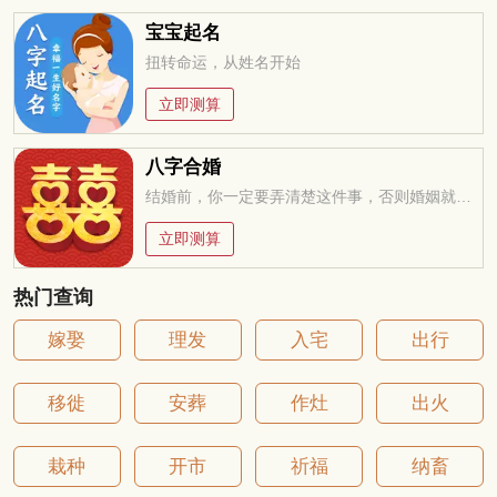
宝宝起名
扭转命运，从姓名开始
立即测算
八字合婚
结婚前，你一定要弄清楚这件事，否则婚姻就是你的坟墓
立即测算
热门查询
嫁娶
理发
入宅
出行
移徙
安葬
作灶
出火
栽种
开市
祈福
纳畜