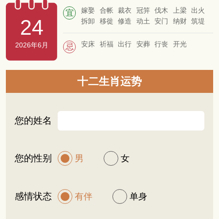
嫁娶
合帐
裁衣
冠笄
伐木
上梁
出火
宜
24
拆卸
移徙
修造
动土
安门
纳财
筑堤
栽种
塞穴
安床
祈福
出行
安葬
行丧
开光
2026年6月
忌
十二生肖运势
您的姓名
您的性别
男
女
感情状态
有伴
单身