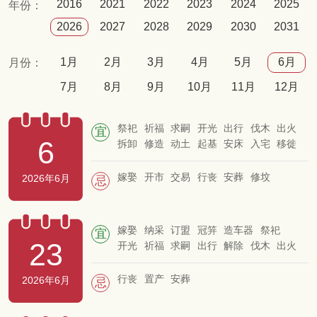
2016
2021
2022
2023
2024
2025
年份：
2026
2027
2028
2029
2030
2031
1月
2月
3月
4月
5月
6月
月份：
7月
8月
9月
10月
11月
12月
祭祀
祈福
求嗣
开光
出行
伐木
出火
宜
6
拆卸
修造
动土
起基
安床
入宅
移徙
嫁娶
开市
交易
行丧
安葬
修坟
2026年6月
忌
嫁娶
纳采
订盟
冠笄
造车器
祭祀
宜
23
开光
祈福
求嗣
出行
解除
伐木
出火
入宅
拆卸
修造
动土
上梁
安床
栽种
破土
行丧
置产
安葬
2026年6月
忌