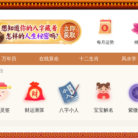
每月运势
万年历
在线算命
十二生肖
风水学
日
灵签
财运测算
八字小人
宝宝解名
紫微