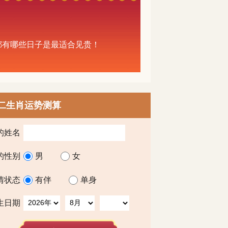
中都有哪些日子是最适合见贵！
二生肖运势测算
的姓名
的性别
男
女
情状态
有伴
单身
生日期