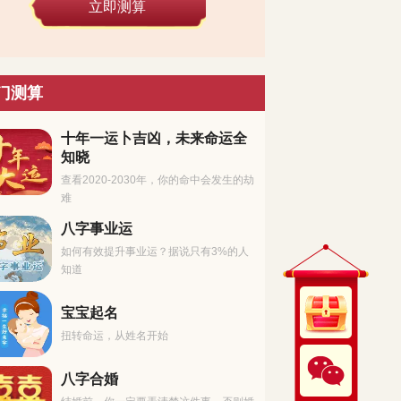
立即测算
门测算
十年一运卜吉凶，未来命运全
知晓
查看2020-2030年，你的命中会发生的劫
难
八字事业运
如何有效提升事业运？据说只有3%的人
知道
宝宝起名
扭转命运，从姓名开始
八字合婚