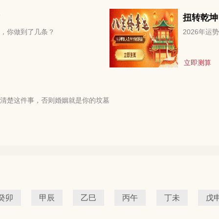
扭转乾坤
，你做到了几条？
2026年
立即测算
清楚这件事，否则婚姻就是你的坟墓
癸卯
甲辰
乙巳
丙午
丁未
戊