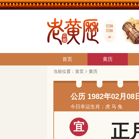
首页
黄历
当前位置：
首页
黄历
公历 1982年02月08
今日幸运生肖：虎 马 兔
宜
正