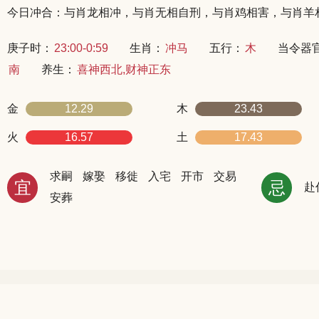
今日冲合：与肖龙相冲，与肖无相自刑，与肖鸡相害，与肖羊
庚子时：
23:00-0:59
生肖：
冲马
五行：
木
当令器
南
养生：
喜神西北,财神正东
金
12.29
木
23.43
火
16.57
土
17.43
求嗣
嫁娶
移徙
入宅
开市
交易
宜
忌
赴
安葬