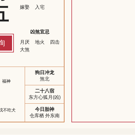
五
嫁娶
入宅
凶煞宜忌
询
月厌
地火
四击
大煞
狗日冲龙
煞北
福神
二十八宿
东方心狐月(凶)
今日胎神
戌不吃犬
仓库栖 外东南