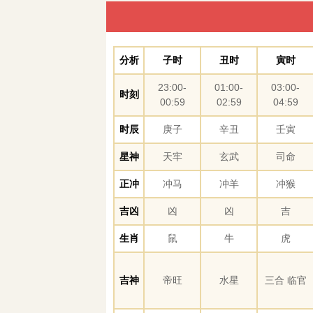
分析
子时
丑时
寅时
23:00-
01:00-
03:00-
时刻
00:59
02:59
04:59
时辰
庚子
辛丑
壬寅
星神
天牢
玄武
司命
正冲
冲马
冲羊
冲猴
吉凶
凶
凶
吉
生肖
鼠
牛
虎
吉神
帝旺
水星
三合 临官