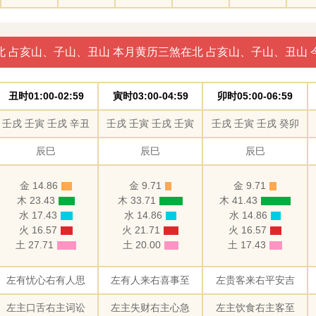
北 占亥山、子山、丑山 本月黄历三煞在北 占亥山、子山、丑山 
丑时01:00-02:59
寅时03:00-04:59
卯时05:00-06:59
壬戌 壬寅 壬戌 辛丑
壬戌 壬寅 壬戌 壬寅
壬戌 壬寅 壬戌 癸卯
辰巳
辰巳
辰巳
金 14.86
金 9.71
金 9.71
木 23.43
木 33.71
木 41.43
水 17.43
水 14.86
水 14.86
火 16.57
火 21.71
火 16.57
土 27.71
土 20.00
土 17.43
左有忧心右有人思
左有人来右喜事至
左贵客来右平安吉
左主口舌右主词讼
左主失财右主心急
左主饮食右主客至