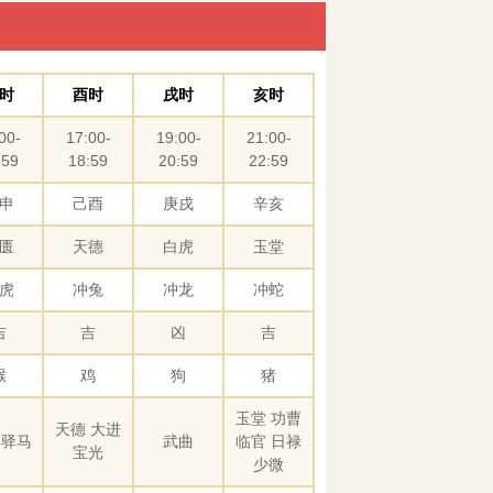
时
酉时
戌时
亥时
00-
17:00-
19:00-
21:00-
:59
18:59
20:59
22:59
申
己酉
庚戌
辛亥
匮
天德
白虎
玉堂
虎
冲兔
冲龙
冲蛇
吉
吉
凶
吉
猴
鸡
狗
猪
玉堂 功曹
天德 大进
 驿马
武曲
临官 日禄
宝光
少微