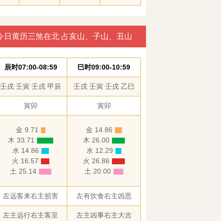
今日黄历三煞在北 占亥山、子山、丑山
辰时07:00-08:59
巳时09:00-10:59
壬戌 壬寅 壬戌 甲辰
壬戌 壬寅 壬戌 乙巳
寅卯
寅卯
金 9.71
金 14.86
木 33.71
木 26.00
水 14.86
水 12.29
火 16.57
火 26.86
土 25.14
土 20.00
左远客来右主损害
左有饮食右主凶恶
左主远行右主客至
左主凶事右主大吉