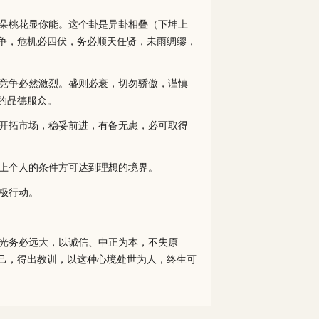
朵桃花显你能。这个卦是异卦相叠（下坤上
争，危机必四伏，务必顺天任贤，未雨绸缪，
竞争必然激烈。盛则必衰，切勿骄傲，谨慎
的品德服众。
开拓市场，稳妥前进，有备无患，必可取得
上个人的条件方可达到理想的境界。
极行动。
光务必远大，以诚信、中正为本，不失原
己，得出教训，以这种心境处世为人，终生可