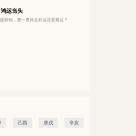
 鸿运当头
运势提前知，查一查你走好运还是霉运？
申
己酉
庚戌
辛亥