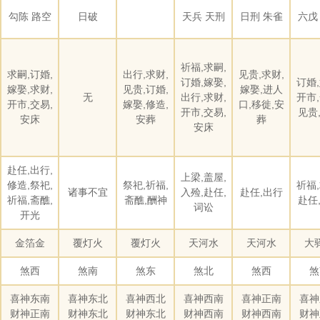
勾陈 路空
日破
天兵 天刑
日刑 朱雀
六戊
祈福,求嗣,
求嗣,订婚,
出行,求财,
见贵,求财,
订婚,嫁娶,
订婚,
嫁娶,求财,
见贵,订婚,
嫁娶,进人
无
出行,求财,
开市,
开市,交易,
嫁娶,修造,
口,移徙,安
开市,交易,
见贵
安床
安葬
葬
安床
赴任,出行,
上梁,盖屋,
修造,祭祀,
祭祀,祈福,
祈福,
诸事不宜
入殓,赴任,
赴任,出行
祈福,斋醮,
斋醮,酬神
赴任
词讼
开光
金箔金
覆灯火
覆灯火
天河水
天河水
大
煞西
煞南
煞东
煞北
煞西
煞
喜神东南
喜神东北
喜神西北
喜神西南
喜神正南
喜神
财神正南
财神东北
财神东北
财神西南
财神西南
财神