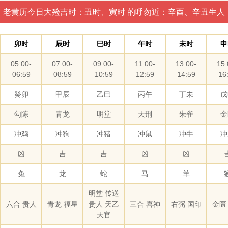
老黄历今日大殓吉时：丑时、寅时 的呼勿近：辛酉、辛丑生人
卯时
辰时
巳时
午时
未时
申
05:00-
07:00-
09:00-
11:00-
13:00-
15:
06:59
08:59
10:59
12:59
14:59
16
癸卯
甲辰
乙巳
丙午
丁未
戊
勾陈
青龙
明堂
天刑
朱雀
金
冲鸡
冲狗
冲猪
冲鼠
冲牛
冲
凶
吉
吉
凶
凶
兔
龙
蛇
马
羊
明堂 传送
六合 贵人
青龙 福星
贵人 天乙
三合 喜神
右弼 国印
金匮
天官