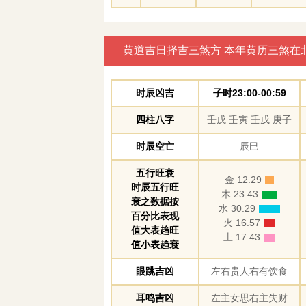
黄道吉日择吉三煞方 本年黄历三煞在
时辰凶吉
子时23:00-00:59
四柱八字
壬戌 壬寅 壬戌 庚子
时辰空亡
辰巳
五行旺衰
金 12.29
时辰五行旺
木 23.43
衰之数据按
水 30.29
百分比表现
火 16.57
值大表趋旺
土 17.43
值小表趋衰
眼跳吉凶
左右贵人右有饮食
耳鸣吉凶
左主女思右主失财