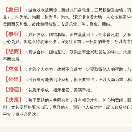
【象曰】
：游鱼戏水被网惊，跳过龙门身化龙，三尺杨柳垂金钱，万
兑）。坤为地、为顺；兑为泽、为水。泽泛滥淹没大地，人众多相互斗
柔顺而又和悦，彼此相得益彰，安居乐业。萃，聚集、团结。
【事业】
：兴旺发达，团结和睦。正在蒸蒸日上，但水多泛滥，人多
小心为好。但也不得犹豫不决，宜勇往直前，开拓新的业务。务以高尚
【经商】
：真诚合作，团结互助。鼓励是事业兴旺发达的标志。大胆
不断发展。
【求名】
：光靠个人努力，建树不会很大，定要取得他人的帮助，加
【外出】
：出行虽可能遇到小麻烦，但不要害怕，应以大局为重，积
【婚恋】
：勿急于求成，相亲相爱，美满幸福。
【决策】
：善于团结他人共同合作，具有领导才能。但心胸宽阔，眼
则，尤其要严格要求自己，宽容他人，遭到他人反对时，应认真反省自
平安，事业必通达。