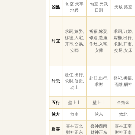
旬空 天牢
旬空 元武
凶煞
天贼 路空
地兵
日刑
求嗣,嫁娶,
祈福,嫁娶,
求嗣,订婚,
移徙,入宅,
修造,造庙,
嫁娶,出行,
时宜
开市,交易,
作灶,入宅,
求财,开市,
安葬
安葬
交易,安床
赴任,出行,
赴任,出行,
祭祀,祈福,
时忌
求财,修造,
求财
斋醮,酬神
动土
五行
壁上土
壁上土
金箔金
煞方
煞南
煞东
煞北
喜神西北
喜神西南
喜神正南
财喜
财神正东
财神正东
财神正南