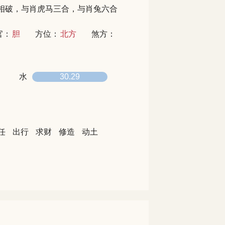
相破，与肖虎马三合，与肖兔六合
官：
胆
方位：
北方
煞方：
水
30.29
任
出行
求财
修造
动土