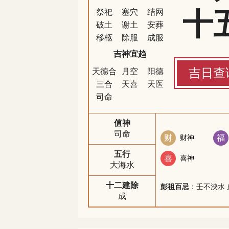
十
祭祀
塞穴
结网
破土
谢土
安葬
移柩
除服
成服
吉神宜趋
吉日查
天德合
月空
阳德
三合
天喜
天医
司命
值神
司命
财
财神
福
五行
喜
喜神
大海水
十二建除
彭祖百忌
：壬不泱水 
成