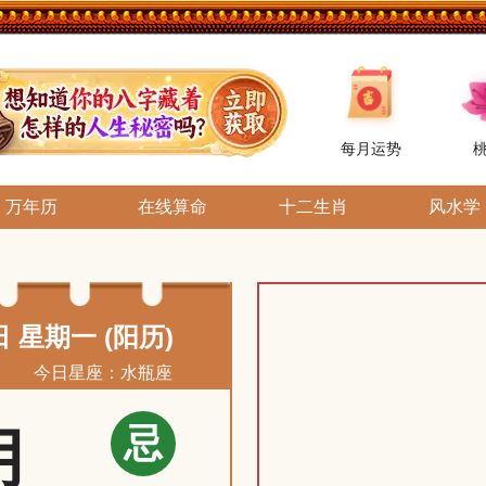
每月运势
万年历
在线算命
十二生肖
风水学
日 星期一 (阳历)
今日星座：水瓶座
忌
月