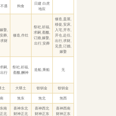
日建 白虎
 不遇
狗食
地应
修造,盖屋,
移徙,安床,
祭祀,祈福,
嫁娶,
入宅,开市,
求嗣,斋醮,
安葬,
修造,作灶
开仓,赴任,
订婚,嫁娶,
,求财
出行,求财,
出行,安葬
见贵,订婚,
嫁娶
求嗣,
祭祀,祈福,
造船,乘船
无
,出行
斋醮,酬神
驿土
大驿土
钗钏金
钗钏金
南
煞东
煞北
煞西
东南
喜神东北
喜神西北
喜神西南
正北
财神正北
财神正东
财神正东