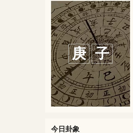
庚
子
今日卦象