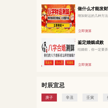
做什么才能发财
增加财运的几种方法
立即测算
鉴定婚姻成败
结婚前，你一定要弄
立即测算
时辰宜忌
庚子
辛丑
壬寅