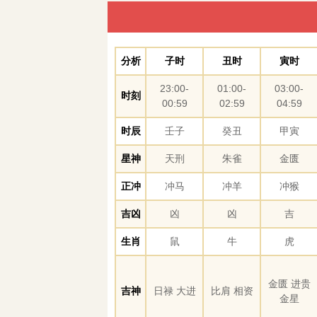
分析
子时
丑时
寅时
23:00-
01:00-
03:00-
时刻
00:59
02:59
04:59
时辰
壬子
癸丑
甲寅
星神
天刑
朱雀
金匮
正冲
冲马
冲羊
冲猴
吉凶
凶
凶
吉
生肖
鼠
牛
虎
金匮 进贵
吉神
日禄 大进
比肩 相资
金星