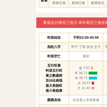
财喜
财神正南
财神正南
财神东北
黄道吉日择吉三煞方 本年黄历三煞在
时辰凶吉
子时23:00-00:59
四柱八字
甲子 丁卯 癸丑 壬子
时辰空亡
寅卯
五行旺衰
金 7.57
时辰五行旺
木 36.71
衰之数据按
水 33.71
百分比表现
火 10.57
值大表趋旺
土 11.43
值小表趋衰
眼跳吉凶
左右贵人右有饮食