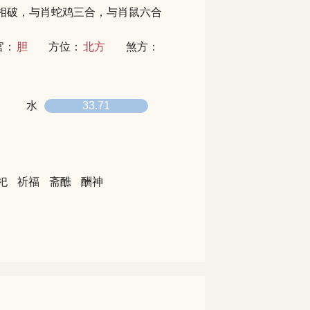
相破，与肖蛇鸡三合，与肖鼠六合
官：
胆
方位：
北方
煞方：
水
33.71
祀
祈福
斋醮
酬神