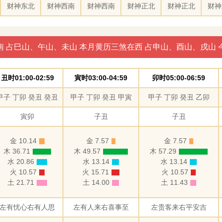
财神东北
财神西南
财神西南
财神正北
财神正北
财神
南 占巳山、午山、未山 本月黄历三煞在西 占申山、酉山、戌山 
丑时01:00-02:59
寅时03:00-04:59
卯时05:00-06:59
甲子 丁卯 癸丑 癸丑
甲子 丁卯 癸丑 甲寅
甲子 丁卯 癸丑 乙卯
寅卯
子丑
子丑
金 10.14
金 7.57
金 7.57
木 36.71
木 49.57
木 57.29
水 20.86
水 13.14
水 13.14
火 10.57
火 15.71
火 10.57
土 21.71
土 14.00
土 11.43
左有忧心右有人思
左有人来右喜事至
左贵客来右平安吉