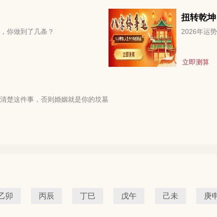
扭转乾坤
，你做到了几条？
2026年
立即测算
清楚这件事，否则婚姻就是你的坟墓
乙卯
丙辰
丁巳
戊午
己未
庚