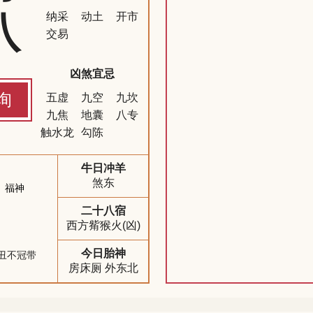
八
纳采
动土
开市
交易
凶煞宜忌
询
五虚
九空
九坎
九焦
地囊
八专
触水龙
勾陈
牛日冲羊
煞东
福神
二十八宿
西方觜猴火(凶)
今日胎神
丑不冠带
房床厕 外东北