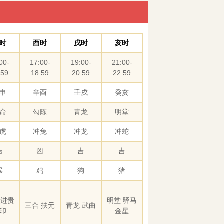
时
酉时
戌时
亥时
00-
17:00-
19:00-
21:00-
:59
18:59
20:59
22:59
申
辛酉
壬戌
癸亥
命
勾陈
青龙
明堂
虎
冲兔
冲龙
冲蛇
吉
凶
吉
吉
猴
鸡
狗
猪
 进贵
明堂 驿马
三合 扶元
青龙 武曲
印
金星