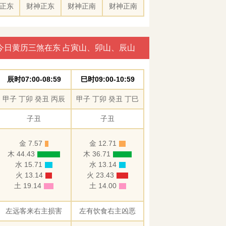
正东
财神正东
财神正南
财神正南
今日黄历三煞在东 占寅山、卯山、辰山
辰时07:00-08:59
巳时09:00-10:59
甲子 丁卯 癸丑 丙辰
甲子 丁卯 癸丑 丁巳
子丑
子丑
金 7.57
金 12.71
木 44.43
木 36.71
水 15.71
水 13.14
火 13.14
火 23.43
土 19.14
土 14.00
左远客来右主损害
左有饮食右主凶恶