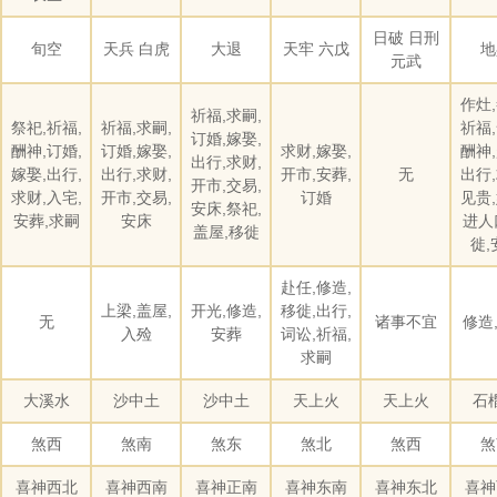
日破 日刑
旬空
天兵 白虎
大退
天牢 六戊
地
元武
作灶,
祈福,求嗣,
祭祀,祈福,
祈福,求嗣,
祈福,
订婚,嫁娶,
酬神,订婚,
订婚,嫁娶,
求财,嫁娶,
酬神,
出行,求财,
嫁娶,出行,
出行,求财,
开市,安葬,
无
出行,
开市,交易,
求财,入宅,
开市,交易,
订婚
见贵,
安床,祭祀,
安葬,求嗣
安床
进人
盖屋,移徙
徙,
赴任,修造,
上梁,盖屋,
开光,修造,
移徙,出行,
无
诸事不宜
修造
入殓
安葬
词讼,祈福,
求嗣
大溪水
沙中土
沙中土
天上火
天上火
石
煞西
煞南
煞东
煞北
煞西
煞
喜神西北
喜神西南
喜神正南
喜神东南
喜神东北
喜神