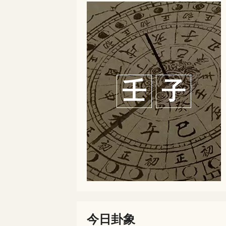
壬
子
今日卦象