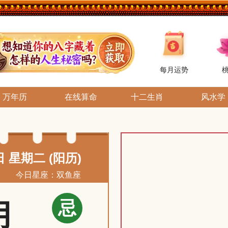
每月运势
万年历
在线算命
十二生肖
风水学
日 星期二 (阳历)
今日星座：双鱼座
忌
月