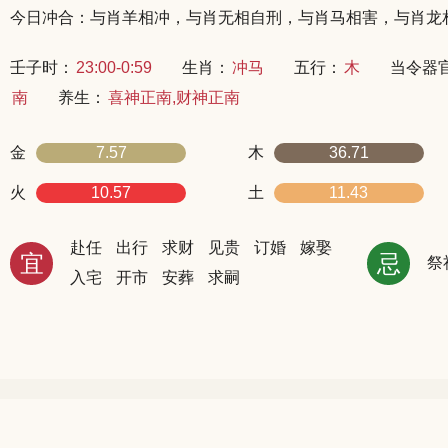
今日冲合：与肖羊相冲，与肖无相自刑，与肖马相害，与肖龙
壬子时：
23:00-0:59
生肖：
冲马
五行：
木
当令器
南
养生：
喜神正南,财神正南
金
7.57
木
36.71
火
10.57
土
11.43
赴任
出行
求财
见贵
订婚
嫁娶
宜
忌
祭
入宅
开市
安葬
求嗣