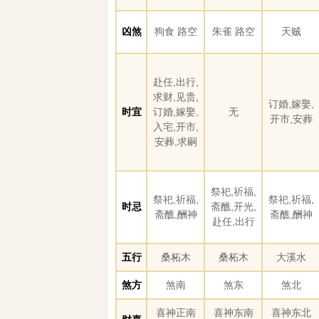
凶煞
狗食 路空
朱雀 路空
天贼
赴任,出行,
求财,见贵,
订婚,嫁娶,
时宜
订婚,嫁娶,
无
开市,安葬
入宅,开市,
安葬,求嗣
祭祀,祈福,
祭祀,祈福,
祭祀,祈福,
时忌
斋醮,开光,
斋醮,酬神
斋醮,酬神
赴任,出行
五行
桑柘木
桑柘木
大溪水
煞方
煞南
煞东
煞北
喜神正南
喜神东南
喜神东北