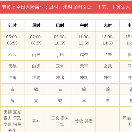
老黄历今日大殓吉时：丑时、未时 的呼勿近：丁亥、甲寅生人
卯时
辰时
巳时
午时
未时
申
05:00-
07:00-
09:00-
11:00-
13:00-
15:
06:59
08:59
10:59
12:59
14:59
16
乙卯
丙辰
丁巳
戊午
己未
庚
天德
白虎
玉堂
天牢
玄武
司
冲鸡
冲狗
冲猪
冲鼠
冲牛
冲
吉
凶
吉
凶
凶
兔
龙
蛇
马
羊
天德 宝光
贵人 天乙
三合 贵人
司命
喜神
贪狼 进贵
文昌 福星
玉堂
国
长生