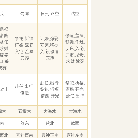
兵
勾陈
日刑 路空
路空
祭祀,
斋醮,
修造,盖屋,
祭祀,祈福,
订婚,嫁娶,
赴任,
移徙,作灶,
订婚,嫁娶,
安床,移徙,
求财,
安床,入宅,
入宅,盖屋,
入宅,修造,
嫁娶,
开市,见贵,
安葬
安葬
口,移
求财,嫁娶
安葬
赴任,出行,
祭祀,祈福,
赴任,出行,
,动土
祭祀,祈福,
斋醮,开光,
修造
斋醮,开光
赴任,出行
榴木
石榴木
大海水
大海水
南
煞东
煞北
煞西
西北
喜神西南
喜神正南
喜神东南