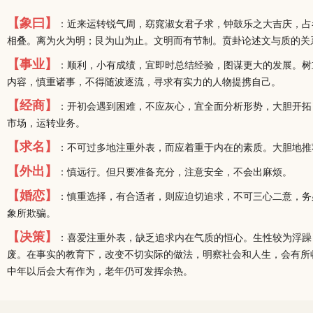
【象曰】
：近来运转锐气周，窈窕淑女君子求，钟鼓乐之大吉庆，占
相叠。离为火为明；艮为山为止。文明而有节制。贲卦论述文与质的关
【事业】
：顺利，小有成绩，宜即时总结经验，图谋更大的发展。树
内容，慎重诸事，不得随波逐流，寻求有实力的人物提携自己。
【经商】
：开初会遇到困难，不应灰心，宜全面分析形势，大胆开拓
市场，运转业务。
【求名】
：不可过多地注重外表，而应着重于内在的素质。大胆地推
【外出】
：慎远行。但只要准备充分，注意安全，不会出麻烦。
【婚恋】
：慎重选择，有合适者，则应迫切追求，不可三心二意，务
象所欺骗。
【决策】
：喜爱注重外表，缺乏追求内在气质的恒心。生性较为浮躁
废。在事实的教育下，改变不切实际的做法，明察社会和人生，会有所
中年以后会大有作为，老年仍可发挥余热。