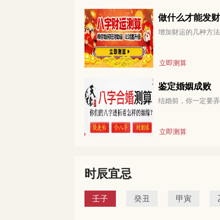
做什么才能发财
增加财运的几种方法
立即测算
鉴定婚姻成败
结婚前，你一定要弄
立即测算
时辰宜忌
壬子
癸丑
甲寅