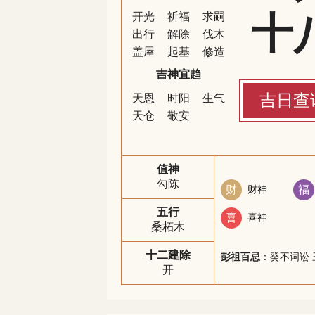
十
开光
祈福
求嗣
出行
解除
伐木
盖屋
起基
修造
吉神宜趋
吉日查
天恩
时阳
生气
天仓
敬安
值神
勾陈
财
财神
福
五行
喜
喜神
桑柘木
十二建除
彭祖百忌
：癸不词讼 
开