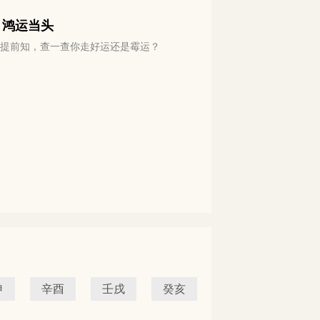
 鸿运当头
运势提前知，查一查你走好运还是霉运？
申
辛酉
壬戌
癸亥