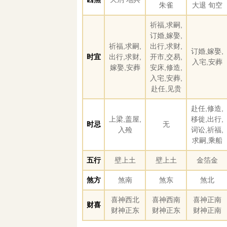
朱雀
大退 旬空
祈福,求嗣,
订婚,嫁娶,
祈福,求嗣,
出行,求财,
订婚,嫁娶,
时宜
出行,求财,
开市,交易,
入宅,安葬
嫁娶,安葬
安床,修造,
入宅,安葬,
赴任,见贵
赴任,修造,
上梁,盖屋,
移徙,出行,
时忌
无
入殓
词讼,祈福,
求嗣,乘船
五行
壁上土
壁上土
金箔金
煞方
煞南
煞东
煞北
喜神西北
喜神西南
喜神正南
财喜
财神正东
财神正东
财神正南