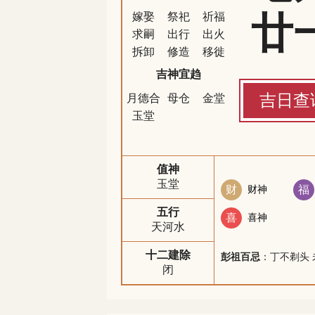
廿
嫁娶
祭祀
祈福
求嗣
出行
出火
拆卸
修造
移徙
吉神宜趋
吉日查
月德合
母仓
金堂
玉堂
值神
玉堂
财
财神
福
五行
喜
喜神
天河水
十二建除
彭祖百忌
：丁不剃头 
闭