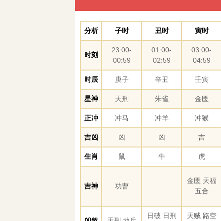
分析
子时
丑时
寅时
23:00-
01:00-
03:00-
时刻
00:59
02:59
04:59
时辰
庚子
辛丑
壬寅
星神
天刑
朱雀
金匮
正冲
冲马
冲羊
冲猴
吉凶
凶
凶
吉
生肖
鼠
牛
虎
金匮 天福
吉神
功曹
五合
日破 日刑
天贼 路空
凶煞
天刑 地兵