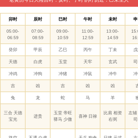
卯时
辰时
巳时
午时
未时
申
05:00-
07:00-
09:00-
11:00-
13:00-
15:
06:59
08:59
10:59
12:59
14:59
16
癸卯
甲辰
乙巳
丙午
丁未
戊
天德
白虎
玉堂
天牢
玄武
司
冲鸡
冲狗
冲猪
冲鼠
冲牛
冲
吉
凶
吉
凶
凶
兔
龙
蛇
马
羊
三合 天德
玉堂 帝旺
比肩 相资
左辅
进贵
喜神 日禄
宝光
驿马 少微
右弼
司
路空
不遇 白虎
天兵 狗食
日建 元武
六