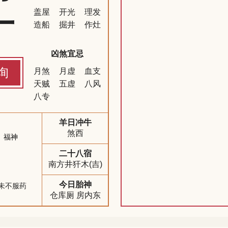
一
盖屋
开光
理发
造船
掘井
作灶
凶煞宜忌
询
月煞
月虚
血支
天贼
五虚
八风
八专
羊日冲牛
煞西
福神
二十八宿
南方井犴木(吉)
今日胎神
未不服药
仓库厕 房内东