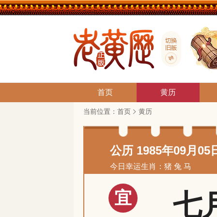
首页
黄历
当前位置：
首页
黄历
公历 1985年09月05
今日幸运生肖：猪 兔 马
宜
七