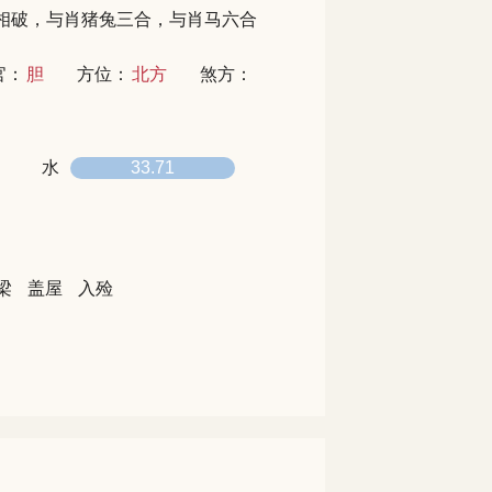
相破，与肖猪兔三合，与肖马六合
官：
胆
方位：
北方
煞方：
水
33.71
梁
盖屋
入殓