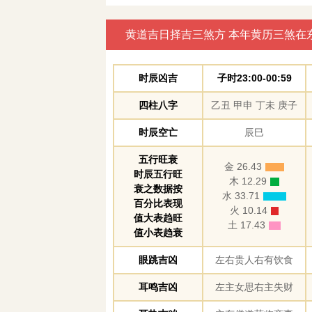
黄道吉日择吉三煞方 本年黄历三煞在
时辰凶吉
子时23:00-00:59
四柱八字
乙丑 甲申 丁未 庚子
时辰空亡
辰巳
五行旺衰
金 26.43
时辰五行旺
木 12.29
衰之数据按
水 33.71
百分比表现
火 10.14
值大表趋旺
土 17.43
值小表趋衰
眼跳吉凶
左右贵人右有饮食
耳鸣吉凶
左主女思右主失财