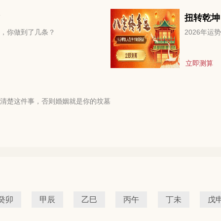
扭转乾坤
，你做到了几条？
2026年
立即测算
清楚这件事，否则婚姻就是你的坟墓
癸卯
甲辰
乙巳
丙午
丁未
戊