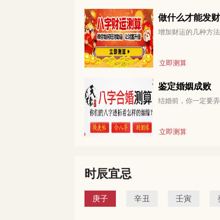
做什么才能发财
增加财运的几种方法
立即测算
鉴定婚姻成败
结婚前，你一定要弄
立即测算
时辰宜忌
庚子
辛丑
壬寅