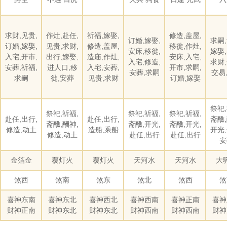
求财,见贵,
作灶,赴任,
祈福,嫁娶,
修造,盖屋,
订婚,嫁娶,
求嗣,
订婚,嫁娶,
见贵,求财,
修造,盖屋,
移徙,作灶,
安床,移徙,
嫁娶,
入宅,开市,
出行,嫁娶,
造庙,作灶,
安床,入宅,
入宅,修造,
求财,
安葬,祈福,
进人口,移
入宅,安葬,
开市,求嗣,
安葬,求嗣
交易
求嗣
徙,安葬
见贵,求财
订婚,嫁娶
祭祀,
祭祀,祈福,
祭祀,祈福,
祭祀,祈福,
赴任,出行,
赴任,出行,
斋醮,
斋醮,酬神,
斋醮,开光,
斋醮,开光,
修造,动土
造船,乘船
开光,
修造,动土
赴任,出行
赴任,出行
安
金箔金
覆灯火
覆灯火
天河水
天河水
大
煞西
煞南
煞东
煞北
煞西
煞
喜神东南
喜神东北
喜神西北
喜神西南
喜神正南
喜神
财神正南
财神东北
财神东北
财神西南
财神西南
财神