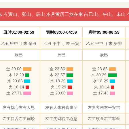
东 占寅山、卯山、辰山 本月黄历三煞在南 占巳山、午山、未山 
丑时01:00-02:59
寅时03:00-04:59
卯时05:00-06:59
乙丑 甲申 丁未 辛丑
乙丑 甲申 丁未 壬寅
乙丑 甲申 丁未 癸卯
辰巳
辰巳
辰巳
金 29.00
金 23.86
金 23.86
木 12.29
木 22.57
木 30.29
水 20.86
水 18.29
水 18.29
火 10.14
火 15.29
火 10.14
土 27.71
土 20.00
土 17.43
左有忧心右有人思
左有人来右喜事至
左贵客来右平安吉
左主口舌右主词讼
左主失财右主心急
左主饮食右主客至