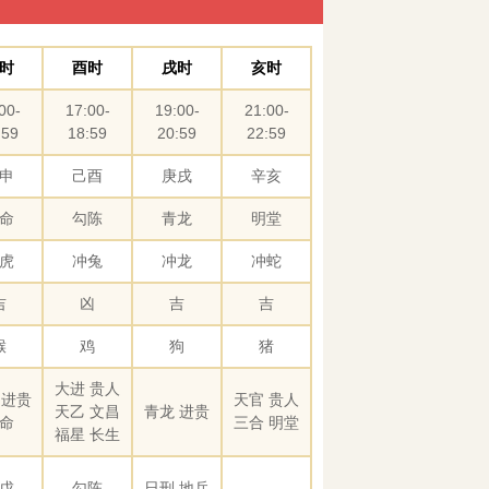
时
酉时
戌时
亥时
00-
17:00-
19:00-
21:00-
:59
18:59
20:59
22:59
申
己酉
庚戌
辛亥
命
勾陈
青龙
明堂
虎
冲兔
冲龙
冲蛇
吉
凶
吉
吉
猴
鸡
狗
猪
大进 贵人
 进贵
天官 贵人
天乙 文昌
青龙 进贵
命
三合 明堂
福星 长生
戊
勾陈
日刑 地兵