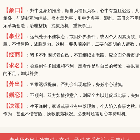
【象曰】
：卦中爻象如推磨，顺当为福反为祸，心中有益且迟迟，凡
相叠，与随卦互为综卦。蛊本意为事，引申为多事、混乱。器皿久不用而
须革新创造，治理整顿，挽救危机，重振事业。
【事业】
：运气处于不佳状态，或因外界条件，或因个人因素所致。
胆，不惜冒险，战胜阻力。这时一要头脑冷静，二要向高明的人请教，
【经商】
：诸多不利困扰着自己，不宜继续走老路。应全面分析市场
【求名】
：会遇到许多困难和不利，应看作是对自己的考验，要以百
的不足，加以补救。
【外出】
：宜推迟或提前。否则会出现危险，务必小心谨慎。
【婚恋】
：不顺利。双方如情投意合，则应全力以赴促成此事，夫妇
【决策】
：生不逢时，家道或事业有中落现象，个人陷入多事之秋。
作为，甚至不惜冒险，挽救败落状况。必要时还需耐心等待时机。
老黄历今日大殓吉时：亥时、子时 的呼勿近：己未生人