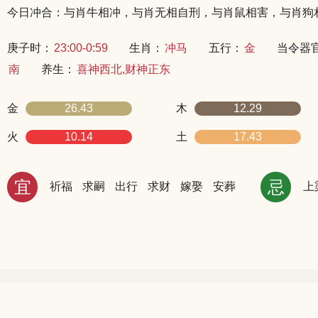
今日冲合：与肖牛相冲，与肖无相自刑，与肖鼠相害，与肖狗
庚子时：
23:00-0:59
生肖：
冲马
五行：
金
当令器
南
养生：
喜神西北,财神正东
金
26.43
木
12.29
火
10.14
土
17.43
宜
忌
祈福
求嗣
出行
求财
嫁娶
安葬
上