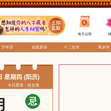
每月运势
万年历
在线算命
十二生肖
风水学
日 星期四 (阳历)
今日星座：处女座
忌
月