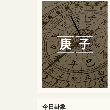
庚
子
今日卦象