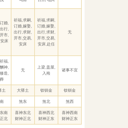
祈福,求嗣,
祈福,求嗣,
订婚,
订婚,嫁娶,
订婚,嫁娶,
出行,
出行,求财,
出行,求财,
无
开市,
开市,交易,
开市,交易,
,安床
安床
安床,赴任
祈福,
酬神,
上梁,盖屋,
无
诸事不宜
修造,
入殓
葬
驿土
大驿土
钗钏金
钗钏金
南
煞东
煞北
煞西
东南
喜神东北
喜神西北
喜神西南
正北
财神正北
财神正东
财神正东