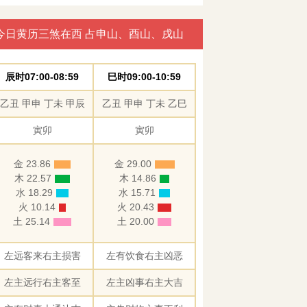
今日黄历三煞在西 占申山、酉山、戌山
辰时07:00-08:59
巳时09:00-10:59
乙丑 甲申 丁未 甲辰
乙丑 甲申 丁未 乙巳
寅卯
寅卯
金 23.86
金 29.00
木 22.57
木 14.86
水 18.29
水 15.71
火 10.14
火 20.43
土 25.14
土 20.00
左远客来右主损害
左有饮食右主凶恶
左主远行右主客至
左主凶事右主大吉