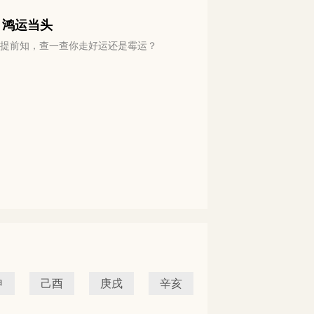
 鸿运当头
运势提前知，查一查你走好运还是霉运？
申
己酉
庚戌
辛亥