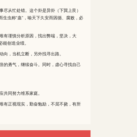
事尽从忙处错。这个卦是异卦（下巽上艮）
生虫称“蛊”，喻天下久安而因循、腐败，必
唯有谨慎分析原因，找出弊端，坚决，大
必能创造业绩。
动向，当机立断，另外找寻出路。
倍的勇气，继续奋斗。同时，虚心寻找自己
应共同努力维系家庭。
唯有正视现实，勤奋勉励，不屈不挠，有所