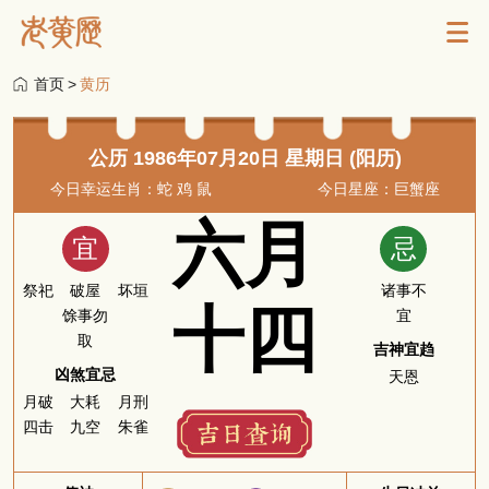
首页
>
黄历
公历 1986年07月20日 星期日 (阳历)
今日幸运生肖：蛇 鸡 鼠
今日星座：巨蟹座
六月
宜
忌
祭祀
破屋
坏垣
诸事不
十四
馀事勿
宜
取
吉神宜趋
凶煞宜忌
天恩
月破
大耗
月刑
四击
九空
朱雀