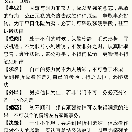
咬合，咀嚼。
【事业】
：困难与阻力非常大，应以坚强的意志，果敢
的行为，公正无私的态度去战胜种种厄运，争取事态好
转。为了早日化险为夷，必要时可采取强硬手段，甚至
诉诸法律。
【经商】
：处于不利的时候，头脑冷静，明察形势，寻
求机遇，不为眼前小利所诱，不发非分之财。认真听取
忠告，遵守法纪，秉公办事，不得徇私情，更警惕不得
触犯刑律。
【求名】
：自己的努力尚不为人所知，不可急于求成，
受到挫折应看作是对自己的考验，持之以恒，必能成
功。
【外出】
：另择他日为佳。若非出门不可，务必充分准
备，小心为是。
【婚恋】
：初不顺利，须有顽强精神可以取得满意的结
果，不可以个的情绪左右家庭事务。
【决策】
：一生不平坦，会遇到挫折和磨难，但应看作
是对个人的考验，应认真总结经验教训，以更为坚强的