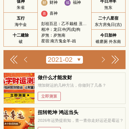
值神
牛日冲羊
财神
福神
财
福
朱雀
煞东
喜神
喜
五行
二十八星宿
彭祖百忌：乙不栽植 丑不冠带
海中金
东方房兔日(吉)
相冲：龙日冲(丙戌)狗
岁煞：岁煞南
十二建除
今日胎神
星宿:南方鬼金羊-凶
破
碓磨厕 外东南
做什么才能发财
增加财运的几种方法，你做到了几条？
立即测算
扭转乾坤 鸿运当头
2026年运势提前知，查一查你走好运还是霉运？