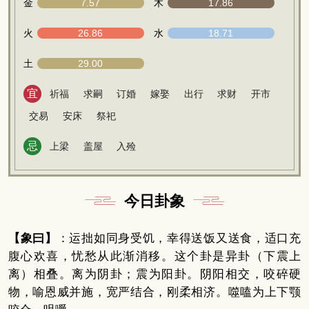
金
7.57
木
17.86
火
26.86
水
18.71
土
29.00
宜
祈福
求嗣
订婚
嫁娶
出行
求财
开市
交易
安床
祭祀
忌
上梁
盖屋
入殓
今日卦象
【象曰】
：运拙如同身受饥，幸得送饭又送食，适口充
腹心欢喜，忧愁从此渐消移。这个卦是异卦（下震上
离）相叠。离为阴卦；震为阳卦。阴阳相交，咬碎硬
物，喻恩威并施，宽严结合，刚柔相济。噬嗑为上下颚