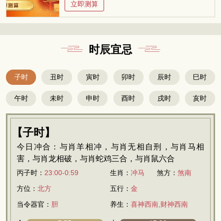
立即测算
时辰宜忌
子时
丑时
寅时
卯时
辰时
巳时
午时
未时
申时
酉时
戌时
亥时
【子时】
今日冲合：与肖羊相冲，与肖无相自刑，与肖马相
害，与肖龙相破，与肖蛇鸡三合，与肖鼠六合
丙子时：
23:00-0:59
生肖：
冲马
煞方：
煞南
方位：
北方
五行：
金
当令器官：
胆
养生：
喜神西南,财神西南