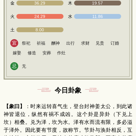
金
36.29
木
19.57
火
24.29
水
11.86
土
8.00
宜
祭祀
祈福
酬神
出行
求财
见贵
订婚
嫁娶
修造
安葬
作灶
忌
无
今日卦象
【象曰】
：时来运转喜气生，登台封神姜太公，到此诸
神皆退位，纵然有祸不成凶。这个卦是异卦（下兑上
坎）相叠。兑为泽，坎为水。泽有水而流有限，多必溢
于泽外。因此要有节度，故称节。节卦与涣卦相反，互