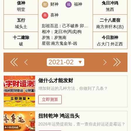
值神
兔日冲鸡
财神
福神
财
福
明堂
煞西
喜神
喜
五行
二十八星宿
彭祖百忌：己不破券 卯不穿井
城头土
南方井犴木(吉)
相冲：龙日冲(丙戌)狗
岁煞：岁煞南
十二建除
今日胎神
星宿:南方鬼金羊-凶
破
占大门 外正西
做什么才能发财
增加财运的几种方法，你做到了几条？
立即测算
扭转乾坤 鸿运当头
2026年运势提前知，查一查你走好运还是霉运？