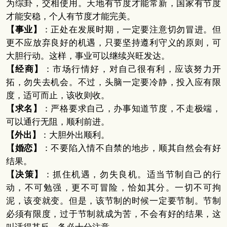
为综卦，交相使用。天地有节度才能常新，国家有节度
才能安稳，个人有节度才能完美。
【事业】
：正处在发展时期，一定要注意切勿冒进。但
更不应放弃良好的机遇，只要坚持遵利守义的原则，可
大胆行动。这样，事业可以继续兴旺发达。
【经商】
：市场行情好，对自己很有利，应该努力开
拓，勿失去机会。不过，头脑一定要冷静，投入应有限
度，适可而止，该收则收。
【求名】
：严格要求自己，办事知道节度，不走极端，
可以通行无阻，顺利前进。
【外出】
：大胆外出顺利。
【婚恋】
：不要陷入情不自禁的地步，顺其自然会有好
结果。
【决策】
：抓住机遇，勿失良机。适当节制自己的行
动，不可勉强，更不可冒险，恰如其分。一切不可拘
泥，该变就变。但是，该节制的时候一定要节制。节制
必须有限度，过于节制就成为苦，不会有好的结果，这