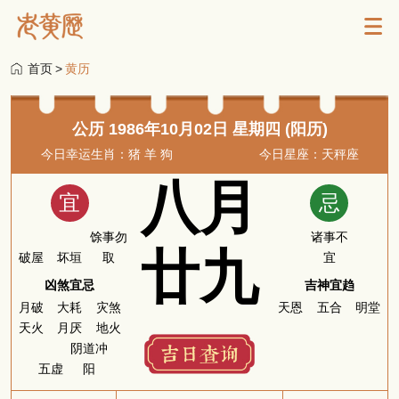
首页
>
黄历
公历 1986年10月02日 星期四 (阳历)
今日幸运生肖：猪 羊 狗
今日星座：天秤座
八月
宜
忌
馀事勿
诸事不
廿九
破屋
坏垣
取
宜
凶煞宜忌
吉神宜趋
月破
大耗
灾煞
天恩
五合
明堂
天火
月厌
地火
阴道冲
五虚
阳