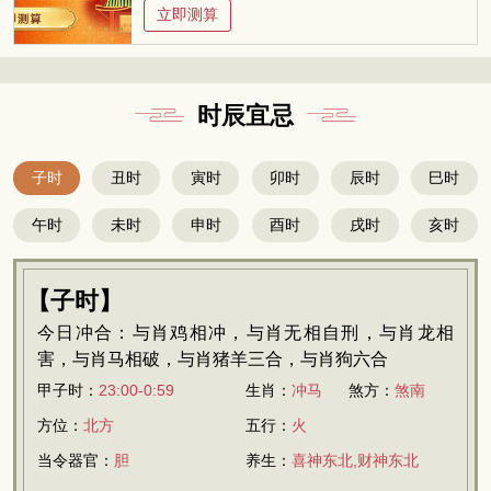
立即测算
时辰宜忌
子时
丑时
寅时
卯时
辰时
巳时
午时
未时
申时
酉时
戌时
亥时
【子时】
今日冲合：与肖鸡相冲，与肖无相自刑，与肖龙相
害，与肖马相破，与肖猪羊三合，与肖狗六合
甲子时：
23:00-0:59
生肖：
冲马
煞方：
煞南
方位：
北方
五行：
火
当令器官：
胆
养生：
喜神东北,财神东北