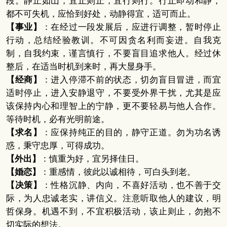
段。静止如山，宜止则止，宜行则行。行止即动和静，
都不可失机，应恰到好处，动静得宜，适可而止。
【事业】
：在经过一段发展后，应进行调整，暂时停止
行动，总结经验教训。不可因贪名利而妄进。自我克
制，自我约束，谨言慎行，不要盲目追求他人。经过休
整后，在适当时机到来时，再大显身手。
【经商】
：进入停滞不前的状态，切勿盲目冒进，而宜
适时停止，进入安静退守，不要受外界干扰，尤其是应
该保持内心和理智上的宁静，更不要轻易与他人合作。
等待时机，必有光明前途。
【求名】
：应保持纯正的目的，静守正道。勿为功名诱
惑，秉守忠厚，可得成功。
【外出】
：慎重为好，宜另择佳日。
【婚恋】
：重感情，彼此以诚相待，可白头到老。
【决策】
：性格沉静、内向，不喜好活动，也不善于交
际，为人忠诚老实，讲信义。注意听取他人的建议，明
哲保身。机遇不到，不宜积极活动，该止则止，勿抱不
切实际的想法。