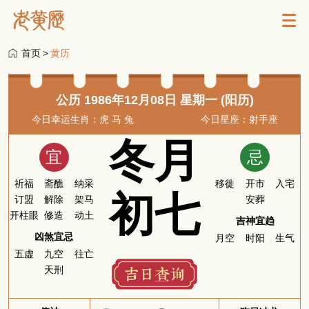
首页
>
黄历
公历 1986年12月08日 星期一 (阳历)
今日幸运生肖：虎 马 兔
今日星座：射手座
冬月
宜
忌
祈福
斋醮
纳采
移徙
开市
入宅
初七
订盟
解除
架马
安葬
开柱眼
修造
动土
吉神宜趋
凶煞宜忌
月空
时阳
生气
五虚
九空
往亡
天刑