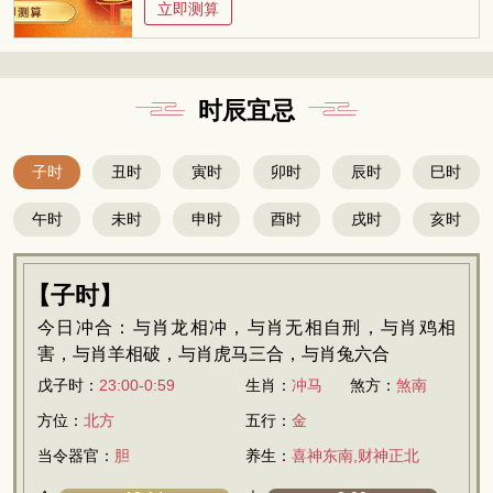
立即测算
时辰宜忌
子时
丑时
寅时
卯时
辰时
巳时
午时
未时
申时
酉时
戌时
亥时
【子时】
今日冲合：与肖龙相冲，与肖无相自刑，与肖鸡相
害，与肖羊相破，与肖虎马三合，与肖兔六合
戊子时：
23:00-0:59
生肖：
冲马
煞方：
煞南
方位：
北方
五行：
金
当令器官：
胆
养生：
喜神东南,财神正北