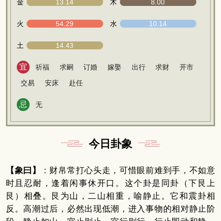
金
13.14
木
8.00
火
54.29
水
10.14
土
14.43
宜
祈福
求嗣
订婚
嫁娶
出行
求财
开市
交易
安床
赴任
忌
无
今日卦象
【象曰】
：财帛常打心头走，可惜眼前难到手，不如意
时且忍耐，逢着闲事休开口。这个卦是同卦（下艮上
艮）相叠。艮为山，二山相重，喻静止。它和震卦相
反。高潮过后，必然出现低潮，进入事物的相对静止阶