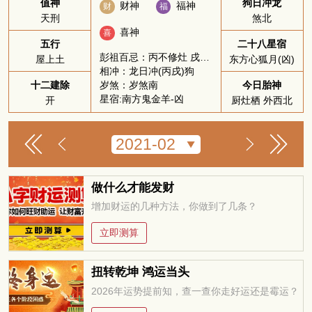
值神
狗日冲龙
财神
福神
财
福
天刑
煞北
喜神
喜
五行
二十八星宿
彭祖百忌：丙不修灶 戌不吃犬
屋上土
东方心狐月(凶)
相冲：龙日冲(丙戌)狗
岁煞：岁煞南
十二建除
今日胎神
星宿:南方鬼金羊-凶
开
厨灶栖 外西北
做什么才能发财
增加财运的几种方法，你做到了几条？
立即测算
扭转乾坤 鸿运当头
2026年运势提前知，查一查你走好运还是霉运？