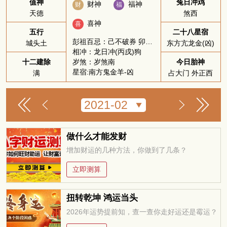
值神
兔日冲鸡
财神
福神
财
福
天德
煞西
喜神
喜
五行
二十八星宿
彭祖百忌：己不破券 卯不穿井
城头土
东方亢龙金(凶)
相冲：龙日冲(丙戌)狗
岁煞：岁煞南
十二建除
今日胎神
星宿:南方鬼金羊-凶
满
占大门 外正西
做什么才能发财
增加财运的几种方法，你做到了几条？
立即测算
扭转乾坤 鸿运当头
2026年运势提前知，查一查你走好运还是霉运？