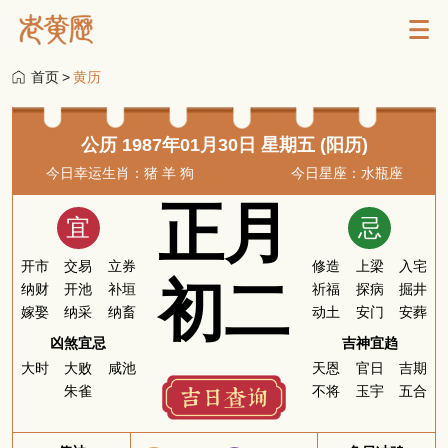
首页
>
黄历
公历 1987年01月30日 星期五 (阳历)
今日幸运生肖：猪 羊 狗
今日星座：水瓶座
正月
宜
忌
开市
交易
立券
修造
上梁
入宅
初二
纳财
开池
补垣
祈福
探病
掘井
嫁娶
纳采
纳畜
动土
安门
安葬
凶煞宜忌
吉神宜趋
大时
大败
咸池
天恩
官日
吉期
朱雀
不将
玉宇
五合