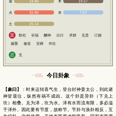
金
14.86
木
19.57
火
32.86
水
7.57
土
25.14
宜
祭祀
祈福
酬神
出行
求财
见贵
订婚
嫁娶
修造
安葬
作灶
忌
无
今日卦象
【象曰】
：时来运转喜气生，登台封神姜太公，到此诸
神皆退位，纵然有祸不成凶。这个卦是异卦（下兑上
坎）相叠。兑为泽，坎为水。泽有水而流有限，多必溢
于泽外。因此要有节度，故称节。节卦与涣卦相反，互