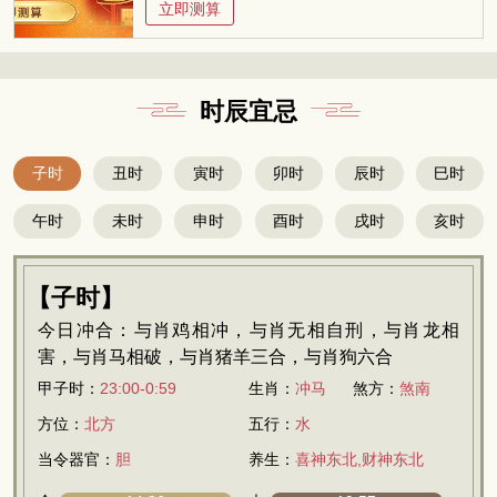
立即测算
时辰宜忌
子时
丑时
寅时
卯时
辰时
巳时
午时
未时
申时
酉时
戌时
亥时
【子时】
今日冲合：与肖鸡相冲，与肖无相自刑，与肖龙相
害，与肖马相破，与肖猪羊三合，与肖狗六合
甲子时：
23:00-0:59
生肖：
冲马
煞方：
煞南
方位：
北方
五行：
水
当令器官：
胆
养生：
喜神东北,财神东北