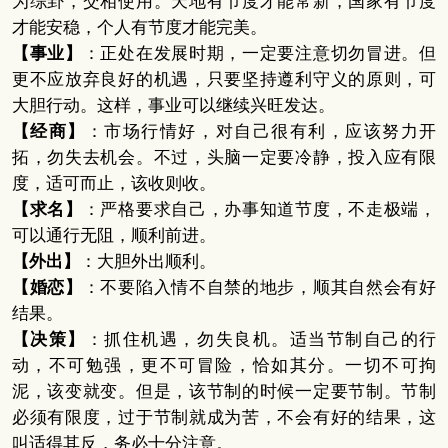
为综卦，交相使用。天地有节度才能常新，国家有节度
才能安稳，个人有节度才能完美。
【事业】
：正处在发展时期，一定要注意切勿冒进。但
更不应放弃良好的机遇，只要坚持遵利守义的原则，可
大胆行动。这样，事业可以继续兴旺发达。
【经商】
：市场行情好，对自己很有利，应该努力开
拓，勿失去机会。不过，头脑一定要冷静，投入应有限
度，适可而止，该收则收。
【求名】
：严格要求自己，办事知道节度，不走极端，
可以通行无阻，顺利前进。
【外出】
：大胆外出顺利。
【婚恋】
：不要陷入情不自禁的地步，顺其自然会有好
结果。
【决策】
：抓住机遇，勿失良机。适当节制自己的行
动，不可勉强，更不可冒险，恰如其分。一切不可拘
泥，该变就变。但是，该节制的时候一定要节制。节制
必须有限度，过于节制就成为苦，不会有好的结果，这
叫适得其反，务必十分注意。