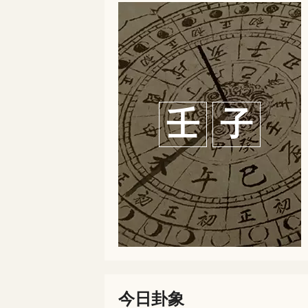
壬
子
今日卦象