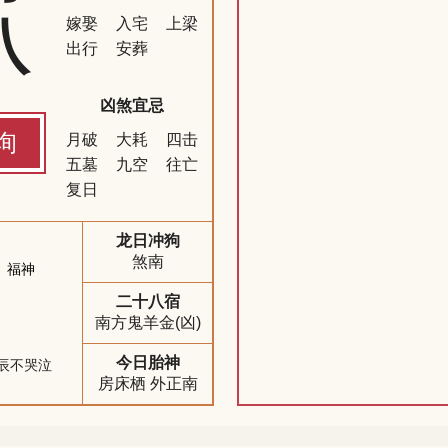
八
嫁娶
入宅
上梁
出行
安葬
凶煞宜忌
询
月破
大耗
四击
五墓
九空
往亡
复日
龙日冲狗
煞南
福神
二十八宿
南方鬼羊金(凶)
今日胎神
辰不哭泣
房床栖 外正南