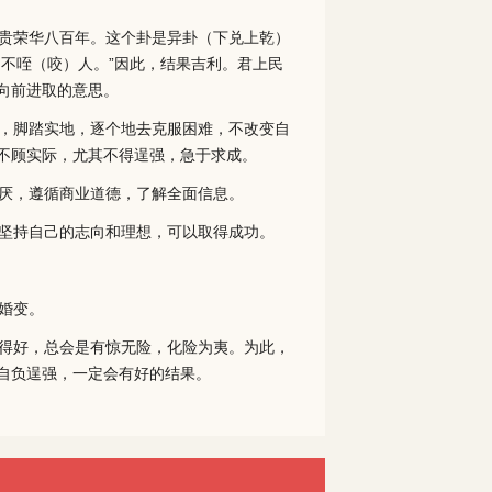
贵荣华八百年。这个卦是异卦（下兑上乾）
不咥（咬）人。”因此，结果吉利。君上民
向前进取的意思。
，脚踏实地，逐个地去克服困难，不改变自
不顾实际，尤其不得逞强，急于求成。
厌，遵循商业道德，了解全面信息。
坚持自己的志向和理想，可以取得成功。
婚变。
得好，总会是有惊无险，化险为夷。为此，
自负逞强，一定会有好的结果。