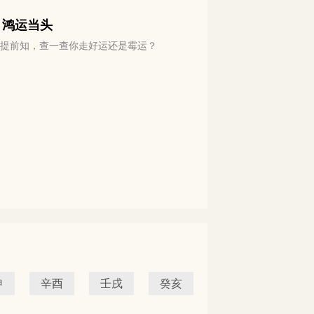
 鸿运当头
运势提前知，查一查你走好运还是霉运？
申
辛酉
壬戌
癸亥