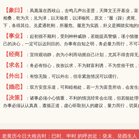
【象曰】
：凤凰落在西歧山，去鸣几声出圣贤，天降文王开基业，富
相叠，乾为天；兑为泽，以天喻君，以泽喻民，原文：“履（踩）虎尾、
下，各得其位。兑柔遇乾刚，所履危。履意为实践，卦义是脚踏实地的
【事业】
：起初很不顺利，受到种种威胁，若能提高警惕，谨小慎微
己的决心，一定可以达到目的。办事有自知之明，务必量力而行，不可
【经商】
：宜待观动静，勿为小利而动摇自己计划，尤其不得贪得无
【求名】
：务必有恒心，孜孜以求，不为财富利诱，不为世俗干扰，
【外出】
：有惊无险，可以外出，但非紧急情况可以缓行。
【婚恋】
：双方安贫乐道，可和睦相处，若一方为富贵所动，会发生
【决策】
：诸事必须小心慎重，不利的情况经常会出现，但若能处理
办事必须认认真真，遵循正道，虚心听取别人的建议，量力而行，切莫
老黄历今日大殓吉时：巳时、申时 的呼勿近：癸未、癸酉生人