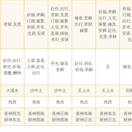
赴任,出行,
祈福,
祈福,求嗣,
祈福,求嗣,
求财,见贵,
订婚,
修造,安葬,
出行,入宅,
订婚,嫁娶,
订婚,嫁娶,
出行,
求财,见贵
出行,求财,
嫁娶,修造,
求财,开市,
入宅,开市,
开市,
嫁娶
安葬,赴任,
交易,安床
盖屋,移徙,
安床,
见贵,求财
作灶,安床
见
赴任,出行,
上梁,盖屋,
开光,修造,
赴任,词讼,
祭祀,祈福,
入殓,赴任,
无
修造
安葬
祈福,求嗣
斋醮,酬神
出行
大溪水
沙中土
沙中土
天上火
天上火
石
煞西
煞南
煞东
煞北
煞西
煞
喜神西北
喜神西南
喜神正南
喜神东南
喜神东北
喜神
财神东北
财神西南
财神西南
财神正北
财神正北
财神