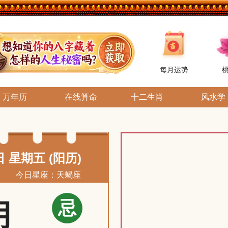
每月运势
万年历
在线算命
十二生肖
风水学
日 星期五 (阳历)
今日星座：天蝎座
忌
月