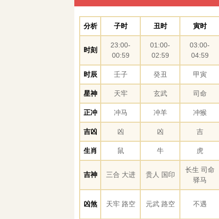
分析
子时
丑时
寅时
23:00-
01:00-
03:00-
时刻
00:59
02:59
04:59
时辰
壬子
癸丑
甲寅
星神
天牢
玄武
司命
正冲
冲马
冲羊
冲猴
吉凶
凶
凶
吉
生肖
鼠
牛
虎
长生 司命
吉神
三合 大进
贵人 国印
驿马
凶煞
天牢 路空
元武 路空
不遇