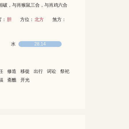
相破，与肖猴鼠三合，与肖鸡六合
官：
胆
方位：
北方
煞方：
水
28.14
任
修造
移徙
出行
词讼
祭祀
福
斋醮
开光