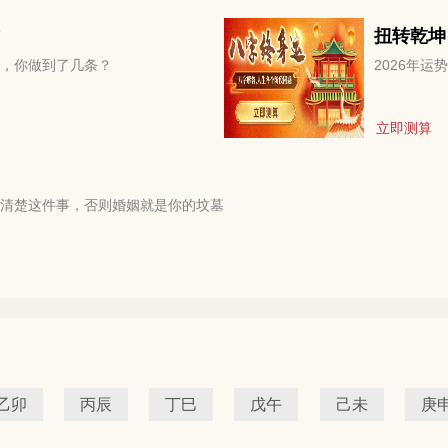
扭转乾坤
，你做到了几条？
2026年
立即测算
清楚这件事，否则婚姻就是你的坟墓
乙卯
丙辰
丁巳
戊午
己未
庚