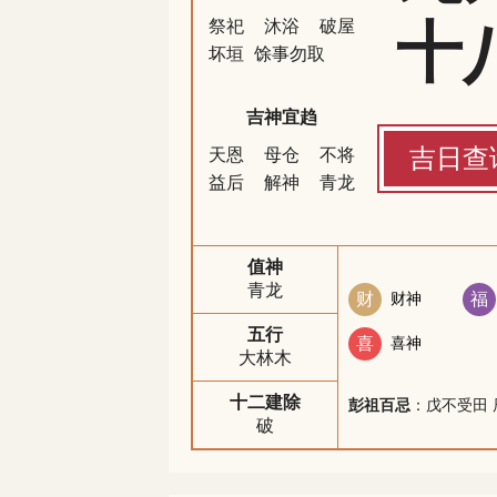
十
祭祀
沐浴
破屋
坏垣
馀事勿取
吉神宜趋
吉日查
天恩
母仓
不将
益后
解神
青龙
值神
青龙
财
财神
福
五行
喜
喜神
大林木
十二建除
彭祖百忌
：戊不受田 
破