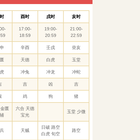
时
酉时
戌时
亥时
00-
17:00-
19:00-
21:00-
:59
18:59
20:59
22:59
申
辛酉
壬戌
癸亥
匮
天德
白虎
玉堂
虎
冲兔
冲龙
冲蛇
吉
吉
凶
吉
猴
鸡
狗
猪
 金匮
六合 天德
玉堂 少微
辅
宝光
日破 路空
兵
天贼
路空
白虎 旬空