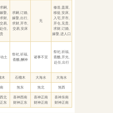
求嗣,
修造,盖屋,
嫁娶,
求嗣,订婚,
移徙,安床,
求财,
嫁娶,出行,
入宅,开市,
无
交易,
求财,开市,
开仓,见贵,
赴任,
交易,安床
求财,订婚,
贵
嫁娶,进人口
祭祀,祈福,
祭祀,祈福,
,动土
诸事不宜
斋醮,开光,
斋醮,酬神
赴任,出行
榴木
石榴木
大海水
大海水
南
煞东
煞北
煞西
西北
喜神西南
喜神正南
喜神东南
正东
财神正东
财神正南
财神正南