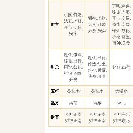
求嗣,嫁娶,
移徙,入宅,
求嗣,订婚,
酬神,求财,
开市,交易,
嫁娶,求财,
时宜
见贵,订婚,
修造,安葬,
开市,交易,
嫁娶,安葬
作灶,祭祀,
安床
祈福,斋醮,
酬神,见贵
赴任,修造,
赴任,出行,
移徙,出行,
修造,动土,
时忌
词讼,祭祀,
赴任,出行
祭祀,祈福,
祈福,斋醮,
斋醮,开光
开光
五行
桑柘木
桑柘木
大溪水
煞方
煞南
煞东
煞北
喜神正南
喜神东南
喜神东北
财喜
财神正南
财神正南
财神东北