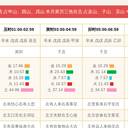
西 占申山、酉山、戌山 本月黄历三煞在北 占亥山、子山、丑山 
丑时01:00-02:59
寅时03:00-04:59
卯时05:00-06:59
辛未 戊戌 戊辰 癸丑
辛未 戊戌 戊辰 甲寅
辛未 戊戌 戊辰 乙卯
寅卯
子丑
子丑
金 17.86
金 15.29
金 15.29
木 10.57
木 23.43
木 31.14
水 15.29
水 7.57
水 7.57
火 11.43
火 16.57
火 11.43
土 44.86
土 37.14
土 34.57
左有忧心右有人思
左有人来右喜事至
左贵客来右平安吉
左主口舌右主词讼
左主失财右主心急
左主饮食右主客至
主有喜事临身大吉
主有饮食相会大吉
主有远人来相见吉