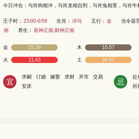
今日冲合：与肖狗相冲，与肖龙相自刑，与肖兔相害，与肖牛
壬子时：
23:00-0:59
生肖：
冲马
五行：
金
当令器
南
养生：
喜神正南,财神正南
金
15.29
木
10.57
火
11.43
土
34.57
求嗣
订婚
嫁娶
求财
开市
交易
赴
宜
忌
安床
祈