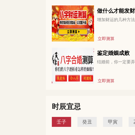
做什么才能发财
增加财运的几种方法
立即测算
鉴定婚姻成败
结婚前，你一定要弄
立即测算
时辰宜忌
壬子
癸丑
甲寅