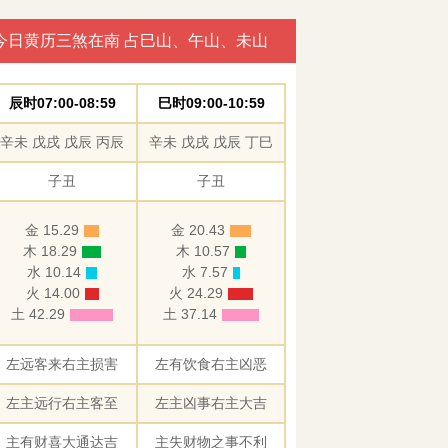
今日黄历三煞在南 占巳山、午山、未山
辰时07:00-08:59
巳时09:00-10:59
辛未 戊戌 戊辰 丙辰
辛未 戊戌 戊辰 丁巳
子丑
子丑
金 15.29
金 20.43
木 18.29
木 10.57
水 10.14
水 7.57
火 14.00
火 24.29
土 42.29
土 37.14
左远客来右主损害
左有饮食右主凶恶
左主远行右主客至
左主凶事右主大吉
主有财喜大通达吉
主失财物之事不利