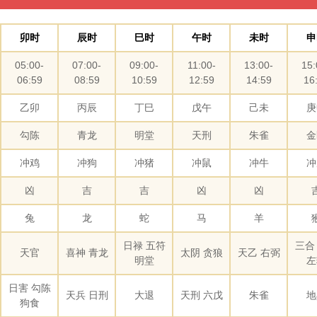
卯时
辰时
巳时
午时
未时
申
05:00-
07:00-
09:00-
11:00-
13:00-
15:
06:59
08:59
10:59
12:59
14:59
16
乙卯
丙辰
丁巳
戊午
己未
庚
勾陈
青龙
明堂
天刑
朱雀
金
冲鸡
冲狗
冲猪
冲鼠
冲牛
冲
凶
吉
吉
凶
凶
兔
龙
蛇
马
羊
日禄 五符
三合
天官
喜神 青龙
太阴 贪狼
天乙 右弼
明堂
左
日害 勾陈
天兵 日刑
大退
天刑 六戊
朱雀
地
狗食