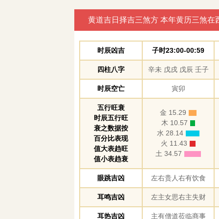
黄道吉日择吉三煞方 本年黄历三煞在
时辰凶吉
子时23:00-00:59
四柱八字
辛未 戊戌 戊辰 壬子
时辰空亡
寅卯
五行旺衰
金 15.29
时辰五行旺
木 10.57
衰之数据按
水 28.14
百分比表现
火 11.43
值大表趋旺
土 34.57
值小表趋衰
眼跳吉凶
左右贵人右有饮食
耳鸣吉凶
左主女思右主失财
耳热吉凶
主有僧道莅临商事