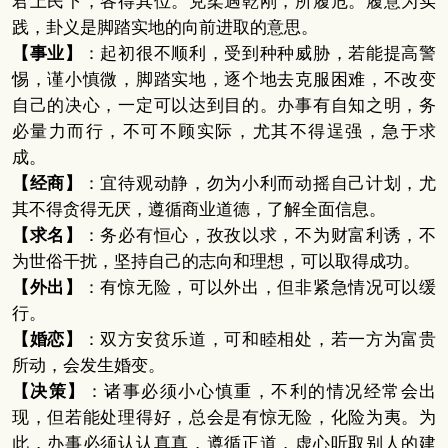
君上民下，各得其位。兑柔遇乾刚，所履危。履意为实
践，卦义是脚踏实地的向前进取的意思。
【事业】
：起初很不顺利，受到种种威胁，若能提高警
惕，谨小慎微，脚踏实地，逐个地去克服困难，不改变
自己的决心，一定可以达到目的。办事有自知之明，务
必量力而行，不可不顾实际，尤其不得逞强，急于求
成。
【经商】
：宜待观动静，勿为小利而动摇自己计划，尤
其不得贪得无厌，遵循商业道德，了解全面信息。
【求名】
：务必有恒心，孜孜以求，不为财富利诱，不
为世俗干扰，坚持自己的志向和理想，可以取得成功。
【外出】
：有惊无险，可以外出，但非紧急情况可以缓
行。
【婚恋】
：双方安贫乐道，可和睦相处，若一方为富贵
所动，会发生婚变。
【决策】
：诸事必须小心慎重，不利的情况经常会出
现，但若能处理得好，总会是有惊无险，化险为夷。为
此，办事必须认认真真，遵循正道，虚心听取别人的建