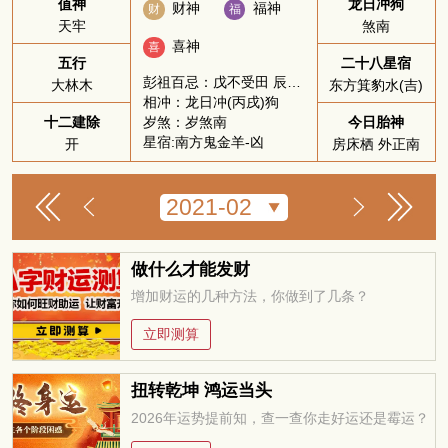
值神
龙日冲狗
财神
福神
财
福
天牢
煞南
喜神
喜
五行
二十八星宿
彭祖百忌：戊不受田 辰不哭泣
大林木
东方箕豹水(吉)
相冲：龙日冲(丙戌)狗
岁煞：岁煞南
十二建除
今日胎神
星宿:南方鬼金羊-凶
开
房床栖 外正南
做什么才能发财
增加财运的几种方法，你做到了几条？
立即测算
扭转乾坤 鸿运当头
2026年运势提前知，查一查你走好运还是霉运？