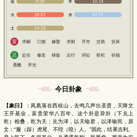
金
9.29
木
10.14
火
28.57
水
27.71
土
24.29
宜
求嗣
订婚
嫁娶
求财
开市
交易
安床
忌
赴任
修造
移徙
出行
词讼
祭祀
祈福
斋醮
开光
今日卦象
【象曰】
：凤凰落在西歧山，去鸣几声出圣贤，天降文
王开基业，富贵荣华八百年。这个卦是异卦（下兑上
乾）相叠，乾为天；兑为泽，以天喻君，以泽喻民，原
文：“履（踩）虎尾、不咥（咬）人。”因此，结果吉利。