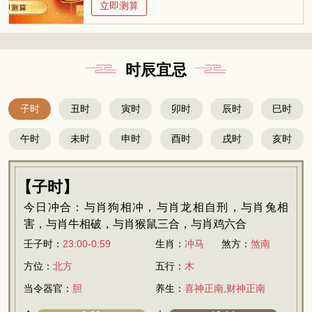
立即测算
时辰宜忌
子时
丑时
寅时
卯时
辰时
巳时
午时
未时
申时
酉时
戌时
亥时
【子时】
今日冲合：与肖狗相冲，与肖龙相自刑，与肖兔相
害，与肖牛相破，与肖猴鼠三合，与肖鸡六合
壬子时：
23:00-0:59
生肖：
冲马
煞方：
煞南
方位：
北方
五行：
木
当令器官：
胆
养生：
喜神正南,财神正南