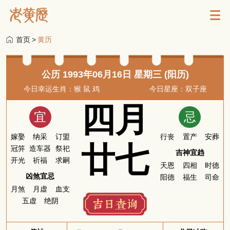
首页
>
黄历
公历 1993年06月16日 星期三 (阳历)
今日幸运生肖：猴 鼠 鸡
今日星座：双子座
四月
宜
忌
嫁娶
纳采
订盟
行丧
置产
安葬
廿七
冠笄
造车器
祭祀
吉神宜趋
开光
祈福
求嗣
天恩
四相
时德
凶煞宜忌
阳德
福生
司命
月煞
月虚
血支
五虚
绝阴