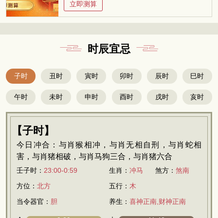
立即测算
时辰宜忌
子时
丑时
寅时
卯时
辰时
巳时
午时
未时
申时
酉时
戌时
亥时
【子时】
今日冲合：与肖猴相冲，与肖无相自刑，与肖蛇相
害，与肖猪相破，与肖马狗三合，与肖猪六合
壬子时：
23:00-0:59
生肖：
冲马
煞方：
煞南
方位：
北方
五行：
木
当令器官：
胆
养生：
喜神正南,财神正南