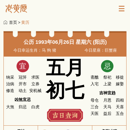
首页
>
黄历
公历 1993年06月26日 星期六 (阳历)
今日幸运生肖：马 狗 猪
今日星座：巨蟹座
五月
宜
忌
纳采
冠笄
求医
斋醮
祭祀
移徙
初七
治病
开市
立券
入宅
上梁
嫁娶
修造
动土
安机械
吉神宜趋
凶煞宜忌
母仓
月恩
四相
大煞
归忌
白虎
三合
天马
天喜
天医
益后
五合