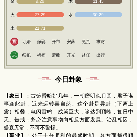
金
9.29
木
11.43
火
27.29
水
30.29
土
21.71
宜
订婚
嫁娶
开市
安葬
见贵
求财
忌
祭祀
祈福
斋醮
开光
赴任
出行
今日卦象
【象曰】
：古镜昏暗好几年，一朝磨明似月圆，君子谋
事逢此卦，近来运转喜自然。这个卦是异卦（下离上
震）相叠，电闪雷鸣，成就巨大，喻达到顶峰，如日中
天。告戒；务必注意事物向相反方面发展。治乱相因，
盛衰无常，不可不警惕。
【事业】
：处于十分顺利的鼎盛时期，各方面都很顺