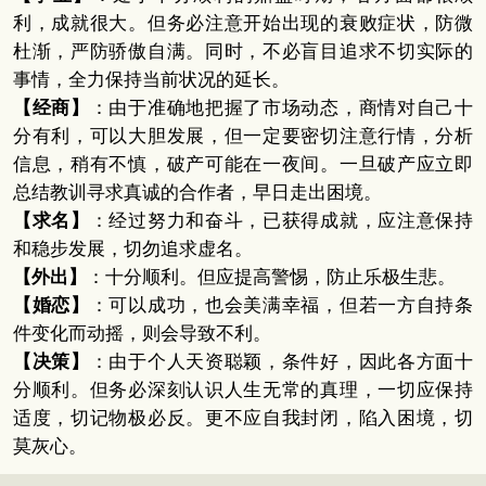
利，成就很大。但务必注意开始出现的衰败症状，防微
杜渐，严防骄傲自满。同时，不必盲目追求不切实际的
事情，全力保持当前状况的延长。
【经商】
：由于准确地把握了市场动态，商情对自己十
分有利，可以大胆发展，但一定要密切注意行情，分析
信息，稍有不慎，破产可能在一夜间。一旦破产应立即
总结教训寻求真诚的合作者，早日走出困境。
【求名】
：经过努力和奋斗，已获得成就，应注意保持
和稳步发展，切勿追求虚名。
【外出】
：十分顺利。但应提高警惕，防止乐极生悲。
【婚恋】
：可以成功，也会美满幸福，但若一方自持条
件变化而动摇，则会导致不利。
【决策】
：由于个人天资聪颖，条件好，因此各方面十
分顺利。但务必深刻认识人生无常的真理，一切应保持
适度，切记物极必反。更不应自我封闭，陷入困境，切
莫灰心。