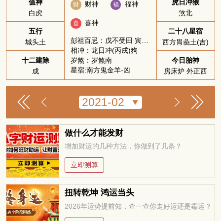
值神
虎日冲猴
财神
福神
财
福
白虎
煞北
喜神
喜
五行
二十八星宿
彭祖百忌：戊不受田 寅不祭祀
城头土
西方胃彘土(吉)
相冲：龙日冲(丙戌)狗
岁煞：岁煞南
十二建除
今日胎神
星宿:南方鬼金羊-凶
成
房床炉 外正西
做什么才能发财
增加财运的几种方法，你做到了几条？
立即测算
扭转乾坤 鸿运当头
2026年运势提前知，查一查你走好运还是霉运？