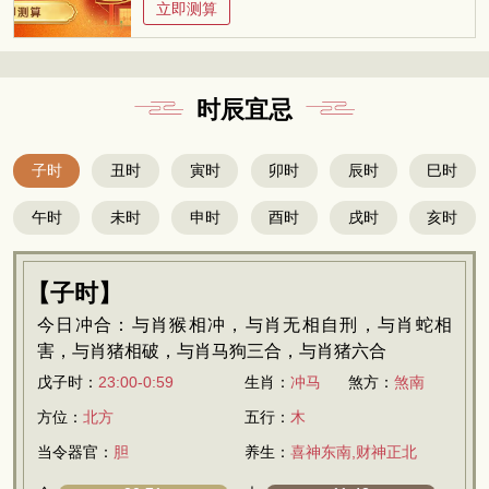
立即测算
时辰宜忌
子时
丑时
寅时
卯时
辰时
巳时
午时
未时
申时
酉时
戌时
亥时
【子时】
今日冲合：与肖猴相冲，与肖无相自刑，与肖蛇相
害，与肖猪相破，与肖马狗三合，与肖猪六合
戊子时：
23:00-0:59
生肖：
冲马
煞方：
煞南
方位：
北方
五行：
木
当令器官：
胆
养生：
喜神东南,财神正北