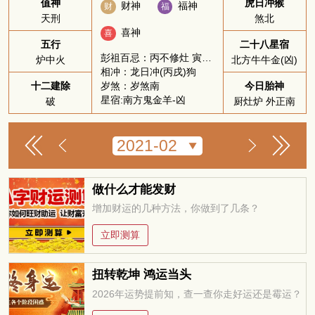
值神
虎日冲猴
财神
福神
财
福
天刑
煞北
喜神
喜
五行
二十八星宿
彭祖百忌：丙不修灶 寅不祭祀
炉中火
北方牛牛金(凶)
相冲：龙日冲(丙戌)狗
岁煞：岁煞南
十二建除
今日胎神
星宿:南方鬼金羊-凶
破
厨灶炉 外正南
做什么才能发财
增加财运的几种方法，你做到了几条？
立即测算
扭转乾坤 鸿运当头
2026年运势提前知，查一查你走好运还是霉运？