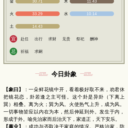
金
30.71
木
11.43
火
33.29
水
10.14
土
14.43
宜
赴任
出行
求财
见贵
祭祀
酬神
忌
祈福
求嗣
今日卦象
【象曰】
：一朵鲜花镜中开，看着极好取不来，劝君休
把镜花恋，卦若逢之主可怪。这个卦是异卦（下离上
巽）相叠。离为火；巽为风。火使热气上升，成为风。
一切事物皆应以内在为本，然后伸延到外。发生于内，
形成于外。喻先治家而后治天下，家道正，天下安乐。
【事业】
：成功与否取决于家庭的情况。严格治家，防