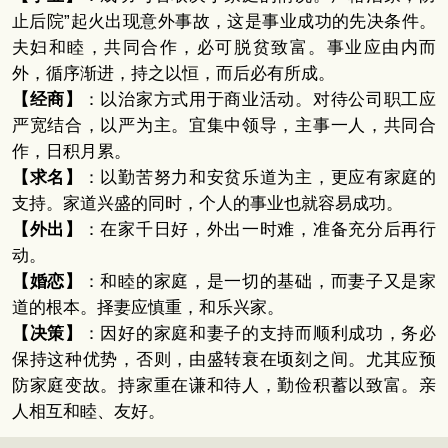
止后院”起火出现意外事故，这是事业成功的先决条件。
夫妇和睦，共同合作，必可脱贫致富。事业应由内而
外，循序渐进，持之以恒，而后必有所成。
【经商】
：以治家方式用于商业活动。对待公司职工应
严宽结合，以严为主。宜集中领导，主事一人，共同合
作，日积月累。
【求名】
：以勤苦努力和安贫乐道为主，更应有家庭的
支持。家道兴盛的同时，个人的事业也就容易成功。
【外出】
：在家千日好，外出一时难，准备充分后再行
动。
【婚恋】
：和睦的家庭，是一切的基础，而妻子又是家
道的根本。择妻应慎重，和乐兴家。
【决策】
：因好的家庭和妻子的支持而顺利成功，务必
保持这种优势，否则，由盛转衰在顷刻之间。尤其应预
防家庭变故。持家重在谦和待人，勤俭积蓄以致富。亲
人相互和睦、友好。