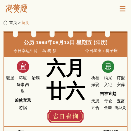
首页
>
黄历
公历 1993年08月13日 星期五 (阳历)
今日幸运生肖：马 狗 猪
今日星座：狮子座
六月
宜
忌
破屋
坏垣
治病
祈福
纳采
订盟
廿六
馀事勿
嫁娶
入宅
安葬
取
吉神宜趋
凶煞宜忌
天恩
母仓
五富
游祸
五合
金匮
鸣吠对