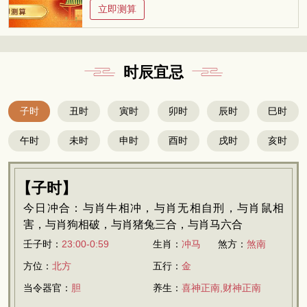
立即测算
时辰宜忌
子时
丑时
寅时
卯时
辰时
巳时
午时
未时
申时
酉时
戌时
亥时
【子时】
今日冲合：与肖牛相冲，与肖无相自刑，与肖鼠相
害，与肖狗相破，与肖猪兔三合，与肖马六合
壬子时：
23:00-0:59
生肖：
冲马
煞方：
煞南
方位：
北方
五行：
金
当令器官：
胆
养生：
喜神正南,财神正南