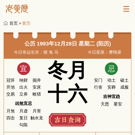
首页
>
黄历
公历 1993年12月28日 星期二 (阳历)
今日幸运生肖：猪 兔 马
今日星座：摩羯座
冬月
宜
忌
冠笄
纳财
掘井
安门
动土
破土
十六
开池
出火
安床
行丧
安葬
成服
交易
立券
畋猎
吉神宜趋
凶煞宜忌
天恩
要安
月煞
月虚
月害
四击
复日
触水龙
勾陈