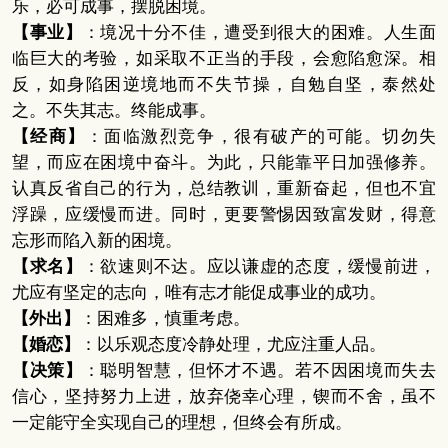
乐，必可成事，摆脱困境。
【事业】
：境况十分不佳，遭受到很大的困难。人生面
临巨大的考验，如采取不正当的手段，会愈陷愈深。相
反，如身陷困逆境地而不失节操，自勉自坚，泰然处
之。不失其志。终能成事。
【经商】
：面临激烈竞争，很有破产的可能。切勿失
望，而应在困境中奋斗。为此，只能靠平日加强修养。
认真反省自己的行为，总结教训，重新奋起，但也不宜
浮躁，应缓慢而进。同时，更要警惕因致富发财，得意
忘形而陷入新的困境。
【求名】
：欲速则不达。应以谦虚的态度，缓慢前进，
尤应有坚定的志向，唯有志才能促成事业的成功。
【外出】
：困难多，慎重考虑。
【婚恋】
：以乐观态度冷静处理，尤应注重人品。
【决策】
：聪明智慧，但怀才不遇。若不因困境而失去
信心，坚持努力上进，放弃侥幸心理，锲而不舍，虽不
一定能守全实现自己的理想，但终会有所成。