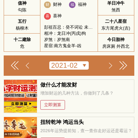
值神
羊日冲牛
财神
福神
财
福
勾陈
煞西
喜神
喜
五行
二十八星宿
彭祖百忌：癸不词讼 未不服药
杨柳木
东方尾虎火(吉)
相冲：龙日冲(丙戌)狗
岁煞：岁煞南
十二建除
今日胎神
星宿:南方鬼金羊-凶
危
房床厕 外西北
做什么才能发财
增加财运的几种方法，你做到了几条？
立即测算
扭转乾坤 鸿运当头
2026年运势提前知，查一查你走好运还是霉运？