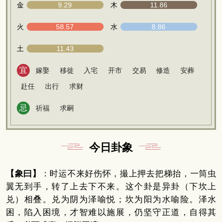
金
9.29
木
11.86
火
58.57
水
8.86
土
11.43
宜
嫁娶
移徙
入宅
开市
交易
修造
安葬
赴任
出行
求财
忌
祈福
求嗣
今日卦象
【象曰】
：时运不来好伤怀，撮上押去把梯抬，一筒虫
翼无到手，转了上去下不来。这个卦是异卦（下坎上
兑）相叠。兑为阴为泽喻悦；坎为阳为水喻险。泽水
困，陷入困境，才智难以施展，仍坚守正道，自得其