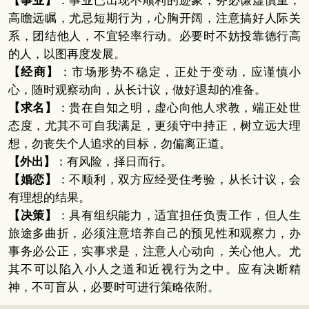
【事业】
：事业已出现不顺利的迹象，务必谦虚慎重，
高瞻远瞩，尤忌短期行为，心胸开阔，注意搞好人际关
系，团结他人，不宜轻率行动。必要时不妨投靠德行高
的人，以图再度发展。
【经商】
：市场形势不稳定，正处于变动，应谨慎小
心，随时观察动向，从长计议，做好退却的准备。
【求名】
：贵在自知之明，虚心向他人求教，端正处世
态度，尤其不可自我满足，更须守中持正，树立远大理
想，勿丧失个人追求的目标，勿偏离正道。
【外出】
：有风险，择日而行。
【婚恋】
：不顺利，双方应经受住考验，从长计议，会
有理想的结果。
【决策】
：具有组织能力，适宜担任负责工作，但人生
旅途多曲折，必须注意培养自己的预见性和观察力，办
事务必公正，实事求是，注意人心动向，关心他人。尤
其不可以陷入小人之道和近视行为之中。应有决断精
神，不可盲从，必要时可进行策略依附。