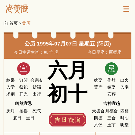
首页
>
黄历
公历 1995年07月07日 星期五 (阳历)
今日幸运生肖：兔 羊 虎
今日星座：巨蟹座
六月
宜
忌
纳采
订盟
会亲友
嫁娶
作灶
出火
初十
入学
祭祀
祈福
置产
嫁娶
入宅
求嗣
开光
出行
安葬
凶煞宜忌
吉神宜趋
厌对
招摇
死气
天德合
月德合
四相
复日
重日
阴德
三合
时阴
六仪
玉宇
明堂