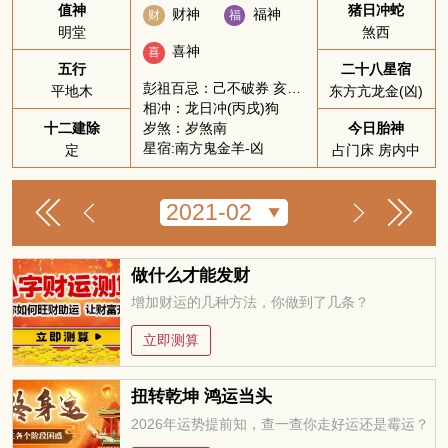
值神
猪日冲蛇
财神
福神
财
福
明堂
煞西
喜神
喜
五行
二十八星宿
彭祖百忌：己不破券 亥不嫁娶
平地木
东方亢龙金(凶)
相冲：龙日冲(丙戌)狗
岁煞：岁煞南
十二建除
今日胎神
星宿:南方鬼金羊-凶
定
占门床 房内中
做什么才能发财
增加财运的几种方法，你做到了几条？
立即测算
扭转乾坤 鸿运当头
2026年运势提前知，查一查你走好运还是霉运？