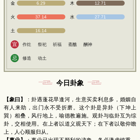
金
6.29
木
12.71
火
37.14
水
27.71
土
16.14
宜
作灶
祭祀
祈福
斋醮
酬神
忌
修造
动土
今日卦象
【象曰】
：卦遇蓬花旱逢河，生意买卖利息多，婚姻自
有人来助，出门永不受折磨。这个卦是异卦（下坤上
巽）相叠，风行地上，喻德教遍施。观卦与临卦互为综
卦，交相使用。在上者以道义观天下；在下者以敬仰瞻
上，人心顺服归从。