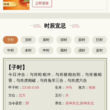
立即测算
时辰宜忌
子时
丑时
寅时
卯时
辰时
巳时
午时
未时
申时
酉时
戌时
亥时
【子时】
今日冲合：与肖蛇相冲，与肖猪相自刑，与肖猴相
害，与肖虎相破，与肖兔羊三合，与肖虎六合
甲子时：
23:00-0:59
生肖：
冲马
煞方：
煞南
方位：
北方
五行：
木
当令器官：
胆
养生：
喜神东北,财神东北