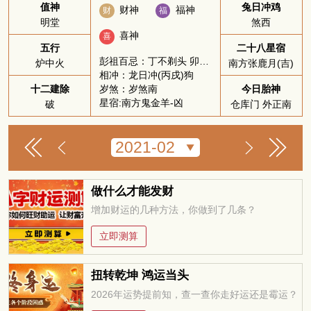
值神
兔日冲鸡
财神
福神
财
福
明堂
煞西
喜神
喜
五行
二十八星宿
彭祖百忌：丁不剃头 卯不穿井
炉中火
南方张鹿月(吉)
相冲：龙日冲(丙戌)狗
岁煞：岁煞南
十二建除
今日胎神
星宿:南方鬼金羊-凶
破
仓库门 外正南
做什么才能发财
增加财运的几种方法，你做到了几条？
立即测算
扭转乾坤 鸿运当头
2026年运势提前知，查一查你走好运还是霉运？