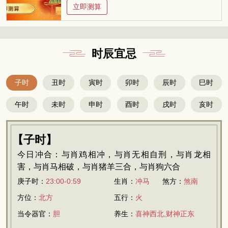
立即测算
时辰宜忌
子时
丑时
寅时
卯时
辰时
巳时
午时
未时
申时
酉时
戌时
亥时
【子时】
今日冲合：与肖鸡相冲，与肖无相自刑，与肖龙相
害，与肖马相破，与肖猪羊三合，与肖狗六合
庚子时：
23:00-0:59
生肖：
冲马
煞方：
煞南
方位：
北方
五行：
火
当令器官：
胆
养生：
喜神西北,财神正东