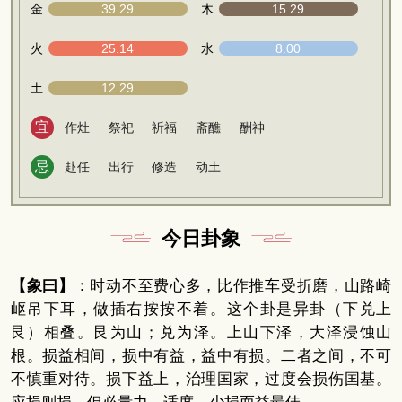
金
39.29
木
15.29
火
25.14
水
8.00
土
12.29
宜
作灶
祭祀
祈福
斋醮
酬神
忌
赴任
出行
修造
动土
今日卦象
【象曰】
：时动不至费心多，比作推车受折磨，山路崎
岖吊下耳，做插右按按不着。这个卦是异卦（下兑上
艮）相叠。艮为山；兑为泽。上山下泽，大泽浸蚀山
根。损益相间，损中有益，益中有损。二者之间，不可
不慎重对待。损下益上，治理国家，过度会损伤国基。