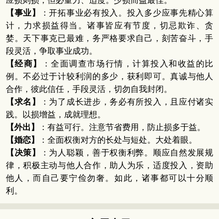
应损则损，但必量力、适度。少损而益最佳。
【事业】
：开拓事业必有投入。投入多少应事先精心算
计，力求损益得当。诸事皆应有节度，切忌欺诈、贪
婪。天下事克已最难，务严格要求自己，刻苦奋斗，手
段灵活，争取事业成功。
【经商】
：全面调查市场行情，计算投入和收益的比
例。不必过于计较利润的多少，获利即可。真诚与他人
合作，彼此信任，手段灵活，切勿自我封闭。
【求名】
：为了成长进步，务必有所投入，且应付诸实
践。以损增益，成就理想。
【外出】
：有益可行。注意节省费用，防止损多于益。
【婚恋】
：全面权衡对方的长处与短处。大处着眼。
【决策】
：为人聪颖，善于权衡利弊。顺应自然发展规
律，积极主动与他人合作，助人为乐，适度投入，资助
他人，而自己要宁俭勿奢。如此，诸事都可以十分顺
利。