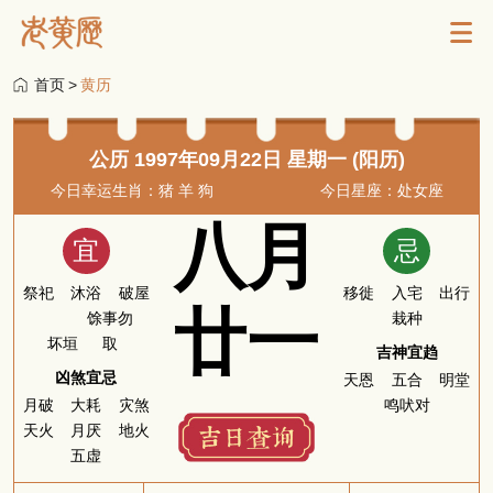
首页
>
黄历
公历 1997年09月22日 星期一 (阳历)
今日幸运生肖：猪 羊 狗
今日星座：处女座
八月
宜
忌
祭祀
沐浴
破屋
移徙
入宅
出行
廿一
馀事勿
栽种
坏垣
取
吉神宜趋
凶煞宜忌
天恩
五合
明堂
月破
大耗
灾煞
鸣吠对
天火
月厌
地火
五虚