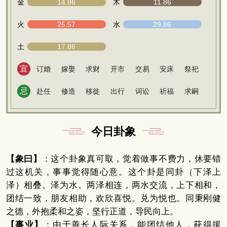
金
14.86
木
11.86
火
25.57
水
29.86
土
17.86
宜
订婚
嫁娶
求财
开市
交易
安床
祭祀
忌
赴任
修造
移徙
出行
词讼
祈福
求嗣
今日卦象
【象曰】
：这个卦象真可取，觉着做事不费力，休要错
过这机关，事事觉得随心意。这个卦是同卦（下泽上
泽）相叠。泽为水。两泽相连，两水交流，上下相和，
团结一致，朋友相助，欢欣喜悦。兑为悦也。同秉刚健
之德，外抱柔和之姿，坚行正道，导民向上。
【事业】
：由于善长人际关系，能团结他人，获得援