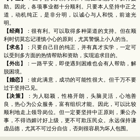
助。因此，各项事业都十分顺利。只要本人坚持中正之
道，动机纯正，是非分明，以诚心与人和悦，前途光
明。
【经商】
：很有利。可以取得多种渠道的支持。但在顺
利时切莫忘记谨慎小心的原则，尤其警惕上小人的当。
【求名】
：只要自己目的纯正，并有真才实学，一定可
以受到多方面的热情帮助和资助，实现追求目的。
【外出】
：一路平安，即使遇到困难也会有人帮助，解
脱困境。
【婚恋】
：彼此满意，成功的可能性很大。但千万不要
过于坚持己见。
【决策】
：为人聪颖，性格开朗，头脑灵活，心地善
良，热心为公众服务，富有组织才能。因此，可以比较
顺利地走上领导岗位。但一定要坚持中正原则，秉公办
事，不得诌媚讨好上级，更不可欺压民众。永远保持谦
虚品德，尤其不可过分自信，否则很容易为坏人包围。