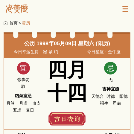
首页
>
黄历
公历 1998年05月09日 星期六 (阳历)
今日幸运生肖：猴 鼠 鸡
今日星座：金牛座
四月
宜
忌
馀事勿
无
十四
取
吉神宜趋
凶煞宜忌
天德合
时德
阳德
月煞
月虚
血支
福生
司命
五虚
复日