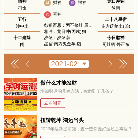
值神
龙日冲狗
财神
福神
财
福
司命
煞南
喜神
喜
五行
二十八星宿
彭祖百忌：丙不修灶 辰不哭泣
沙中土
东方氐貉土(凶)
相冲：龙日冲(丙戌)狗
岁煞：岁煞南
十二建除
今日胎神
星宿:南方鬼金羊-凶
闭
厨灶栖 外正东
做什么才能发财
增加财运的几种方法，你做到了几条？
立即测算
扭转乾坤 鸿运当头
2026年运势提前知，查一查你走好运还是霉运？