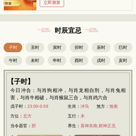
立即测算
时辰宜忌
子时
丑时
寅时
卯时
辰时
巳时
午时
未时
申时
酉时
戌时
亥时
【子时】
今日冲合：与肖狗相冲，与肖龙相自刑，与肖兔相
害，与肖牛相破，与肖猴鼠三合，与肖鸡六合
戊子时：
23:00-0:59
生肖：
冲马
煞方：
煞南
方位：
北方
五行：
木
当令器官：
胆
养生：
喜神东南,财神正北