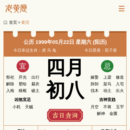
首页
>
黄历
公历 1999年05月22日 星期六 (阳历)
今日幸运生肖：虎 马 兔
今日星座：双子座
四月
宜
忌
祭祀
开光
出行
嫁娶
上梁
修造
初八
解除
塑绘
裁衣
拆卸
架马
入宅
入殓
移柩
破土
伐木
动土
出火
凶煞宜忌
吉神宜趋
小耗
天贼
月空
不将
玉宇
解神
金匮