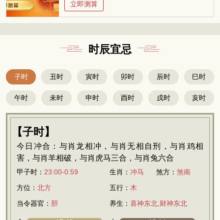
立即测算
时辰宜忌
子时
丑时
寅时
卯时
辰时
巳时
午时
未时
申时
酉时
戌时
亥时
【子时】
今日冲合：与肖龙相冲，与肖无相自刑，与肖鸡相
害，与肖羊相破，与肖虎马三合，与肖兔六合
甲子时：
23:00-0:59
生肖：
冲马
煞方：
煞南
方位：
北方
五行：
木
当令器官：
胆
养生：
喜神东北,财神东北