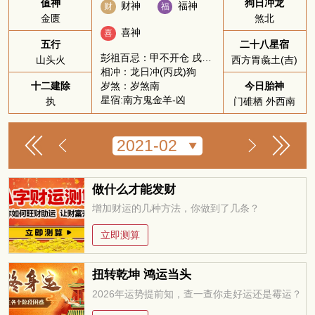
值神
狗日冲龙
财神
福神
财
福
金匮
煞北
喜神
喜
五行
二十八星宿
彭祖百忌：甲不开仓 戌不吃犬
山头火
西方胃彘土(吉)
相冲：龙日冲(丙戌)狗
岁煞：岁煞南
十二建除
今日胎神
星宿:南方鬼金羊-凶
执
门碓栖 外西南
做什么才能发财
增加财运的几种方法，你做到了几条？
立即测算
扭转乾坤 鸿运当头
2026年运势提前知，查一查你走好运还是霉运？