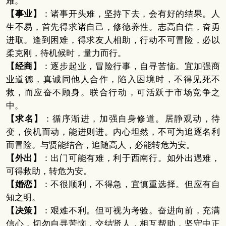
难。
【事业】
：诸事开头难，坚持下去，会有好的结果。人
生不易，首先得求诸自己，修德养性。志高自信，奋勇
进取。逢到困难，得求友人相助，行动不可冒险，必以
柔克刚，待机候时，量力而行。
【经商】
：逐步起业，冒险行事，自寻苦恼。宜加强商
业道德，真诚同他人合作，陷入困境时，不得见死不
救，而应奋不顾身。联合行动，可活跃于市场竞争之
中。
【求名】
：循序渐进，加强自身修道。居静观动，待
变，俟机而动，能进则进。内心坦然，不可为追逐名利
而冒险。与贤能结合，追随高人，必能转危为安。
【外出】
：出门可能有难，利于西南行。如外出遇难，
可得救助，转危为安。
【婚恋】
：不很顺利，不得急，宜慎重选择。但应有自
知之明。
【决策】
：艰难不利。但可视为考验。奋进向前，充满
信心，切勿自寻苦恼，交结贤人，相互帮助，坚守中正