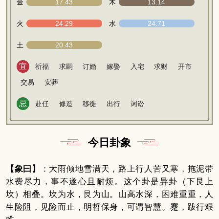
金
17.43
木
13.14
火
24.29
水
24.71
土
20.43
宜
祈福
求嗣
订婚
嫁娶
入宅
求财
开市
交易
安葬
忌
赴任
修造
移徙
出行
词讼
今日卦象
【象曰】
：大雨倾地雪满天，路上行人苦又寒，拖泥带
水费尽力，事不遂心且耐烦。这个卦是异卦（下艮上
坎）相叠。坎为水，艮为山。山高水深，困难重重，人
生险阻，见险而止，明哲保身，可谓智慧。蹇，跋行艰