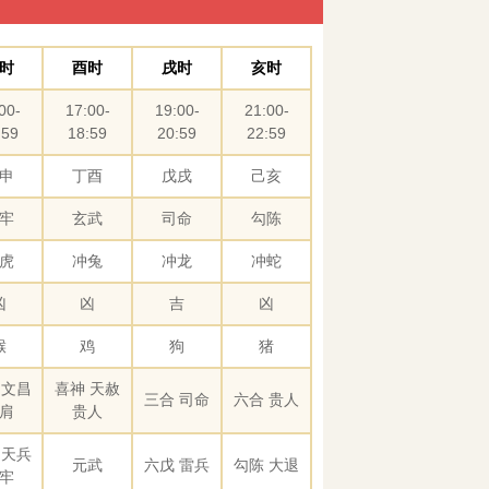
时
酉时
戌时
亥时
00-
17:00-
19:00-
21:00-
:59
18:59
20:59
22:59
申
丁酉
戊戌
己亥
牢
玄武
司命
勾陈
虎
冲兔
冲龙
冲蛇
凶
凶
吉
凶
猴
鸡
狗
猪
 文昌
喜神 天赦
三合 司命
六合 贵人
肩
贵人
 天兵
元武
六戊 雷兵
勾陈 大退
牢