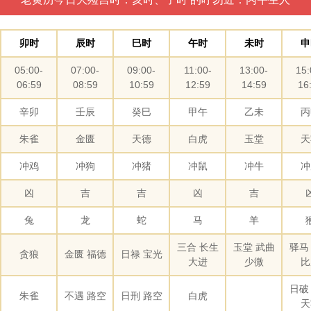
卯时
辰时
巳时
午时
未时
申
05:00-
07:00-
09:00-
11:00-
13:00-
15:
06:59
08:59
10:59
12:59
14:59
16
辛卯
壬辰
癸巳
甲午
乙未
丙
朱雀
金匮
天德
白虎
玉堂
天
冲鸡
冲狗
冲猪
冲鼠
冲牛
冲
凶
吉
吉
凶
吉
兔
龙
蛇
马
羊
三合 长生
玉堂 武曲
驿马
贪狼
金匮 福德
日禄 宝光
大进
少微
比
日破
朱雀
不遇 路空
日刑 路空
白虎
天