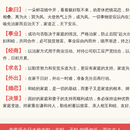
【象曰】
：一朵鲜花镜中开，看着极好取不来，劝君休把镜花恋，卦
相叠。离为火；巽为风。火使热气上升，成为风。一切事物皆应以内在
喻先治家而后治天下，家道正，天下安乐。
【事业】
：成功与否取决于家庭的情况。严格治家，防止后院”起火
妇和睦，共同合作，必可脱贫致富。事业应由内而外，循序渐进，持之
【经商】
：以治家方式用于商业活动。对待公司职工应严宽结合，以
作，日积月累。
【求名】
：以勤苦努力和安贫乐道为主，更应有家庭的支持。家道兴
【外出】
：在家千日好，外出一时难，准备充分后再行动。
【婚恋】
：和睦的家庭，是一切的基础，而妻子又是家道的根本。择
【决策】
：因好的家庭和妻子的支持而顺利成功，务必保持这种优势
家庭变故。持家重在谦和待人，勤俭积蓄以致富。亲人相互和睦、友好
老黄历今日大殓吉时：亥时、子时 的呼勿近：丙午生人