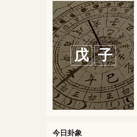
戊
子
今日卦象