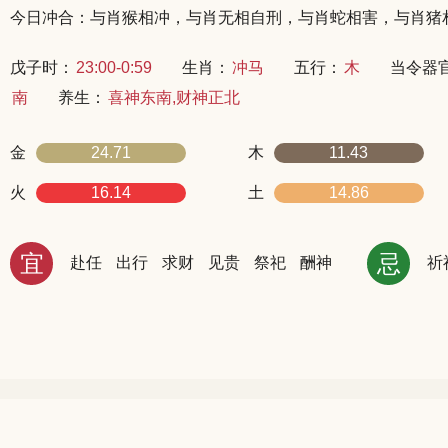
今日冲合：与肖猴相冲，与肖无相自刑，与肖蛇相害，与肖猪
戊子时：
23:00-0:59
生肖：
冲马
五行：
木
当令器
南
养生：
喜神东南,财神正北
金
24.71
木
11.43
火
16.14
土
14.86
宜
忌
赴任
出行
求财
见贵
祭祀
酬神
祈