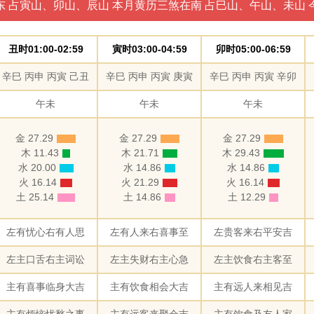
东 占寅山、卯山、辰山 本月黄历三煞在南 占巳山、午山、未山 
丑时01:00-02:59
寅时03:00-04:59
卯时05:00-06:59
辛巳 丙申 丙寅 己丑
辛巳 丙申 丙寅 庚寅
辛巳 丙申 丙寅 辛卯
午未
午未
午未
金 27.29
金 27.29
金 27.29
木 11.43
木 21.71
木 29.43
水 20.00
水 14.86
水 14.86
火 16.14
火 21.29
火 16.14
土 25.14
土 14.86
土 12.29
左有忧心右有人思
左有人来右喜事至
左贵客来右平安吉
左主口舌右主词讼
左主失财右主心急
左主饮食右主客至
主有喜事临身大吉
主有饮食相会大吉
主有远人来相见吉