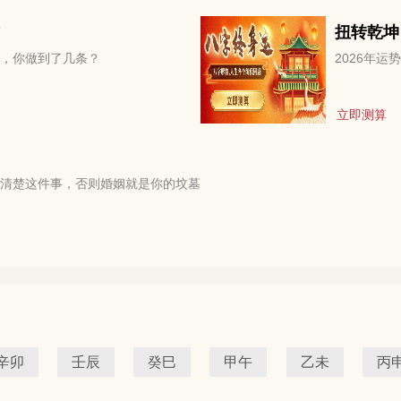
扭转乾坤
，你做到了几条？
2026年
立即测算
清楚这件事，否则婚姻就是你的坟墓
辛卯
壬辰
癸巳
甲午
乙未
丙