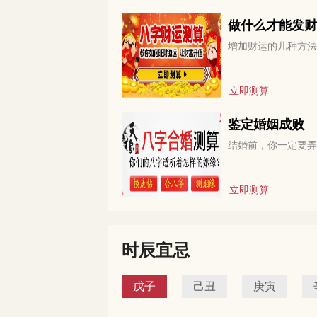
做什么才能发财
增加财运的几种方法
立即测算
鉴定婚姻成败
结婚前，你一定要弄
立即测算
时辰宜忌
戊子
己丑
庚寅