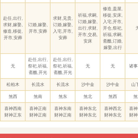
修造,盖屋,
祈福,求嗣,
移徙,安床,
赴任,出行,
求财,见贵,
订婚,嫁娶,
入宅,开市,
求财,嫁娶,
订婚,嫁娶,
订婚,嫁娶,
出行,求财,
开仓,祭祀,
修造,移徙,
开市,安葬
入宅,开市,
开市,交易,
祈福,求嗣,
开市,安葬
安葬
安床
斋醮,订婚,
嫁娶,出行
赴任,出行,
赴任,出行,
无
祭祀,祈福,
祭祀,祈福,
无
无
诸事
斋醮,开光
斋醮,开光
松柏木
长流水
长流水
沙中金
沙中金
山
煞西
煞南
煞东
煞北
煞西
煞
喜神西南
喜神正南
喜神东南
喜神东北
喜神西北
喜神
财神正东
财神正南
财神正南
财神东北
财神东北
财神