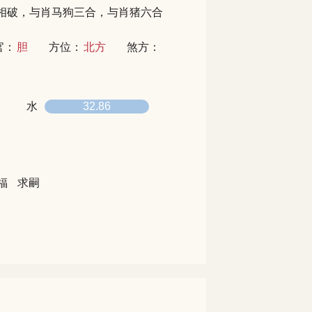
相破，与肖马狗三合，与肖猪六合
官：
胆
方位：
北方
煞方：
水
32.86
福
求嗣