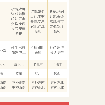
祈福,求嗣,
订婚,嫁娶,
祈福,求嗣,
订婚,嫁娶,
出行,求财,
订婚,嫁娶,
求财,开市,
无
开市,交易,
求财,开市,
交易,安床,
安床,作灶,
交易,安床,
入宅,安葬,
祭祀
祭祀
祭祀
赴任,出行,
祈福,求嗣,
赴任,出行,
不宜
修造,动土
乘船
修造,开光
下火
山下火
平地木
平地木
南
煞东
煞北
煞西
西南
喜神正南
喜神东南
喜神东北
西南
财神西南
财神正北
财神正北