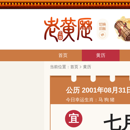
首页
黄历
当前位置：
首页
黄历
公历 2001年08月31
今日幸运生肖：马 狗 猪
宜
七