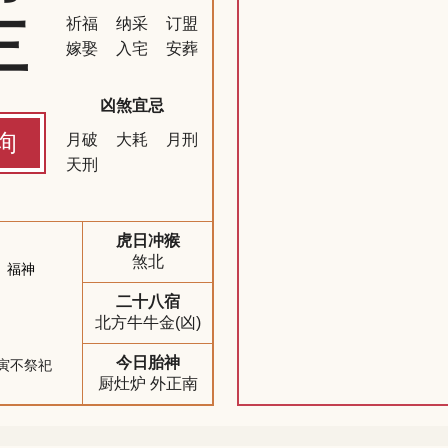
三
祈福
纳采
订盟
嫁娶
入宅
安葬
凶煞宜忌
询
月破
大耗
月刑
天刑
虎日冲猴
煞北
福神
二十八宿
北方牛牛金(凶)
今日胎神
寅不祭祀
厨灶炉 外正南