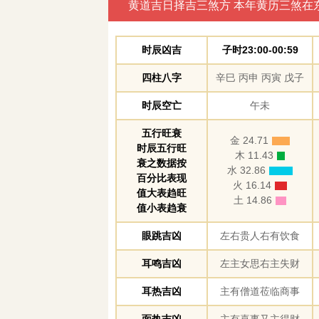
黄道吉日择吉三煞方 本年黄历三煞在
时辰凶吉
子时23:00-00:59
四柱八字
辛巳 丙申 丙寅 戊子
时辰空亡
午未
五行旺衰
金 24.71
时辰五行旺
木 11.43
衰之数据按
水 32.86
百分比表现
火 16.14
值大表趋旺
土 14.86
值小表趋衰
眼跳吉凶
左右贵人右有饮食
耳鸣吉凶
左主女思右主失财
耳热吉凶
主有僧道莅临商事