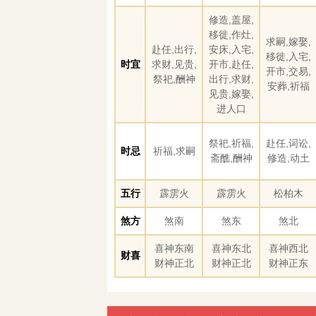
修造,盖屋,
移徙,作灶,
求嗣,嫁娶,
赴任,出行,
安床,入宅,
移徙,入宅,
时宜
求财,见贵,
开市,赴任,
开市,交易,
祭祀,酬神
出行,求财,
安葬,祈福
见贵,嫁娶,
进人口
祭祀,祈福,
赴任,词讼,
时忌
祈福,求嗣
斋醮,酬神
修造,动土
五行
霹雳火
霹雳火
松柏木
煞方
煞南
煞东
煞北
喜神东南
喜神东北
喜神西北
财喜
财神正北
财神正北
财神正东