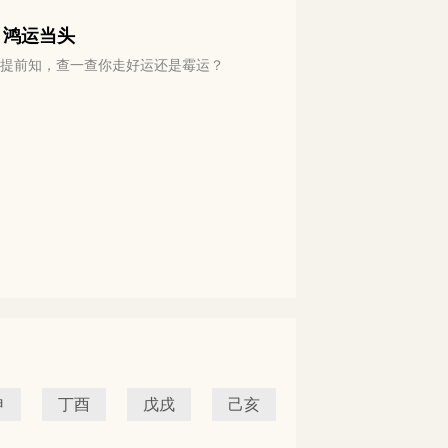
 鸿运当头
运势提前知，查一查你走好运还是霉运？
申
丁酉
戊戌
己亥