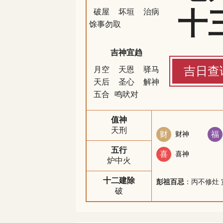
十
破屋
坏垣
治病
馀事勿取
吉神宜趋
吉日查
月空
天恩
驿马
天后
圣心
解神
五合
鸣吠对
值神
天刑
财
财神
福
五行
喜
喜神
炉中火
十二建除
彭祖百忌
：丙不修灶 
破