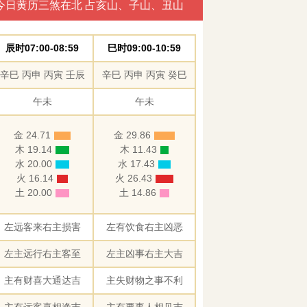
今日黄历三煞在北 占亥山、子山、丑山
辰时07:00-08:59
巳时09:00-10:59
辛巳 丙申 丙寅 壬辰
辛巳 丙申 丙寅 癸巳
午未
午未
金 24.71
金 29.86
木 19.14
木 11.43
水 20.00
水 17.43
火 16.14
火 26.43
土 20.00
土 14.86
左远客来右主损害
左有饮食右主凶恶
左主远行右主客至
左主凶事右主大吉
主有财喜大通达吉
主失财物之事不利