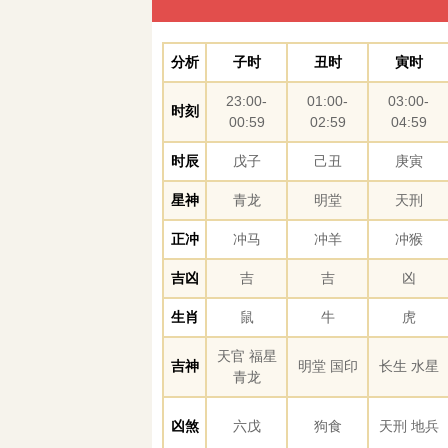
分析
子时
丑时
寅时
23:00-
01:00-
03:00-
时刻
00:59
02:59
04:59
时辰
戊子
己丑
庚寅
星神
青龙
明堂
天刑
正冲
冲马
冲羊
冲猴
吉凶
吉
吉
凶
生肖
鼠
牛
虎
天官 福星
吉神
明堂 国印
长生 水星
青龙
凶煞
六戊
狗食
天刑 地兵