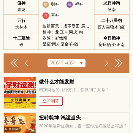
值神
龙日冲狗
财神
福神
财
福
青龙
煞南
喜神
喜
五行
二十八星宿
彭祖百忌：戊不受田 辰不哭泣
大林木
西方奎狼木(凶)
相冲：龙日冲(丙戌)狗
岁煞：岁煞南
十二建除
今日胎神
星宿:南方鬼金羊-凶
破
房床栖 外正南
做什么才能发财
增加财运的几种方法，你做到了几条？
立即测算
扭转乾坤 鸿运当头
2026年运势提前知，查一查你走好运还是霉运？