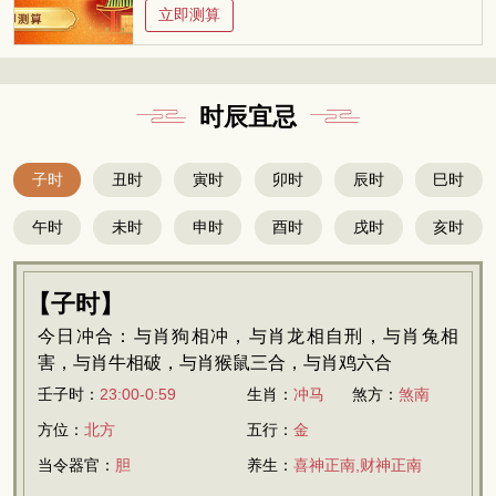
立即测算
时辰宜忌
子时
丑时
寅时
卯时
辰时
巳时
午时
未时
申时
酉时
戌时
亥时
【子时】
今日冲合：与肖狗相冲，与肖龙相自刑，与肖兔相
害，与肖牛相破，与肖猴鼠三合，与肖鸡六合
壬子时：
23:00-0:59
生肖：
冲马
煞方：
煞南
方位：
北方
五行：
金
当令器官：
胆
养生：
喜神正南,财神正南