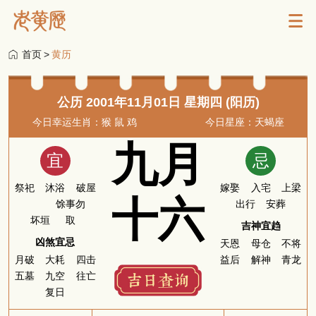
首页
>
黄历
公历 2001年11月01日 星期四 (阳历)
今日幸运生肖：猴 鼠 鸡
今日星座：天蝎座
九月
宜
忌
祭祀
沐浴
破屋
嫁娶
入宅
上梁
十六
馀事勿
出行
安葬
坏垣
取
吉神宜趋
凶煞宜忌
天恩
母仓
不将
月破
大耗
四击
益后
解神
青龙
五墓
九空
往亡
复日