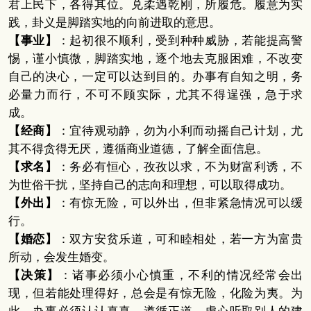
君上民下，各得其位。兑柔遇乾刚，所履危。履意为实
践，卦义是脚踏实地的向前进取的意思。
【事业】
：起初很不顺利，受到种种威胁，若能提高警
惕，谨小慎微，脚踏实地，逐个地去克服困难，不改变
自己的决心，一定可以达到目的。办事有自知之明，务
必量力而行，不可不顾实际，尤其不得逞强，急于求
成。
【经商】
：宜待观动静，勿为小利而动摇自己计划，尤
其不得贪得无厌，遵循商业道德，了解全面信息。
【求名】
：务必有恒心，孜孜以求，不为财富利诱，不
为世俗干扰，坚持自己的志向和理想，可以取得成功。
【外出】
：有惊无险，可以外出，但非紧急情况可以缓
行。
【婚恋】
：双方安贫乐道，可和睦相处，若一方为富贵
所动，会发生婚变。
【决策】
：诸事必须小心慎重，不利的情况经常会出
现，但若能处理得好，总会是有惊无险，化险为夷。为