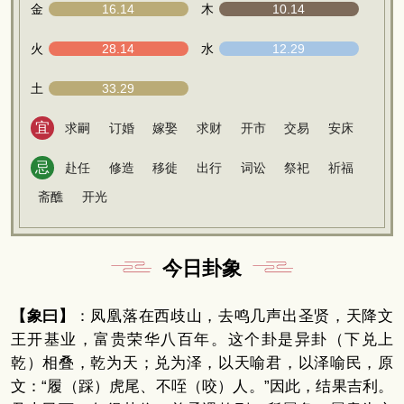
金
16.14
木
10.14
火
28.14
水
12.29
土
33.29
宜
求嗣
订婚
嫁娶
求财
开市
交易
安床
忌
赴任
修造
移徙
出行
词讼
祭祀
祈福
斋醮
开光
今日卦象
【象曰】
：凤凰落在西歧山，去鸣几声出圣贤，天降文
王开基业，富贵荣华八百年。这个卦是异卦（下兑上
乾）相叠，乾为天；兑为泽，以天喻君，以泽喻民，原
文：“履（踩）虎尾、不咥（咬）人。”因此，结果吉利。