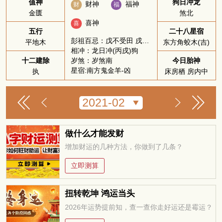
值神
狗日冲龙
财神
福神
财
福
金匮
煞北
喜神
喜
五行
二十八星宿
彭祖百忌：戊不受田 戌不吃犬
平地木
东方角蛟木(吉)
相冲：龙日冲(丙戌)狗
岁煞：岁煞南
十二建除
今日胎神
星宿:南方鬼金羊-凶
执
床房栖 房内中
做什么才能发财
增加财运的几种方法，你做到了几条？
立即测算
扭转乾坤 鸿运当头
2026年运势提前知，查一查你走好运还是霉运？