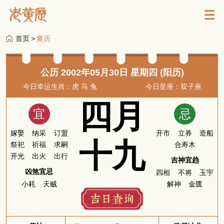
首页
>
黄历
公历 2002年05月30日 星期四 (阳历)
今日幸运生肖：虎 马 兔
今日星座：双子座
四月
宜
忌
嫁娶
纳采
订盟
开市
立券
造船
十九
祭祀
祈福
求嗣
合寿木
开光
出火
出行
吉神宜趋
凶煞宜忌
四相
不将
玉宇
小耗
天贼
解神
金匮