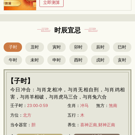
立即测算
时辰宜忌
子时
丑时
寅时
卯时
辰时
巳时
午时
未时
申时
酉时
戌时
亥时
【子时】
今日冲合：与肖龙相冲，与肖无相自刑，与肖鸡相
害，与肖羊相破，与肖虎马三合，与肖兔六合
壬子时：
23:00-0:59
生肖：
冲马
煞方：
煞南
方位：
北方
五行：
木
当令器官：
胆
养生：
喜神正南,财神正南