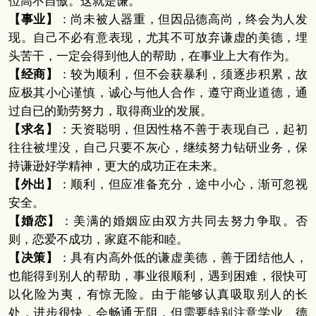
位高不自傲。这就是谦。
【事业】
：尚未被人器重，但因品德高尚，终会为人发
现。自己不必有意表现，尤其不可放弃谦虚的美德，埋
头苦干，一定会得到他人的帮助，在事业上大有作为。
【经商】
：较为顺利，但不会获暴利，须逐步积累，故
应极其小心谨慎，诚心与他人合作，遵守商业道德，通
过自已的勤劳努力，取得商业的发展。
【求名】
：天资聪明，但因性格不善于表现自己，起初
往往被埋没，自己只要不灰心，继续努力钻研业务，保
持谦逊好学精神，更大的成功正在未来。
【外出】
：顺利，但应准备充分，途中小心，渐可忽视
安全。
【婚恋】
：美满的婚姻应由双方共同去努力争取。否
则，恋爱不成功，家庭不能和睦。
【决策】
：具有内高外低的谦虚美德，善于团结他人，
也能得到别人的帮助，事业很顺利，遇到困难，很快可
以化险为夷，有惊无险。由于能够认真吸取别人的长
处，进步很快，会畅通无阻，但需要特别注意学业、德