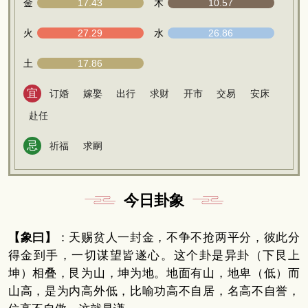
金
17.43
木
10.57
火
27.29
水
26.86
土
17.86
宜
订婚
嫁娶
出行
求财
开市
交易
安床
赴任
忌
祈福
求嗣
今日卦象
【象曰】
：天赐贫人一封金，不争不抢两平分，彼此分
得金到手，一切谋望皆遂心。这个卦是异卦（下艮上
坤）相叠，艮为山，坤为地。地面有山，地卑（低）而
山高，是为内高外低，比喻功高不自居，名高不自誉，