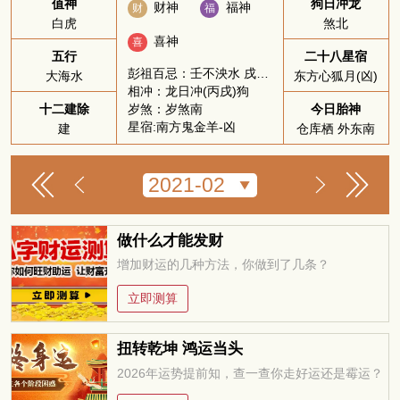
值神
狗日冲龙
财神
福神
财
福
白虎
煞北
喜神
喜
五行
二十八星宿
彭祖百忌：壬不泱水 戌不吃犬
大海水
东方心狐月(凶)
相冲：龙日冲(丙戌)狗
岁煞：岁煞南
十二建除
今日胎神
星宿:南方鬼金羊-凶
建
仓库栖 外东南
做什么才能发财
增加财运的几种方法，你做到了几条？
立即测算
扭转乾坤 鸿运当头
2026年运势提前知，查一查你走好运还是霉运？