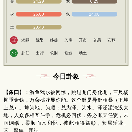
金
24.29
木
6.29
火
26.00
水
14.00
土
29.43
宜
求嗣
嫁娶
移徙
入宅
开市
交易
安葬
忌
赴任
出行
求财
修造
动土
今日卦象
【象曰】
：游鱼戏水被网惊，跳过龙门身化龙，三尺杨
柳垂金钱，万朵桃花显你能。这个卦是异卦相叠（下坤
上兑）。坤为地、为顺；兑为泽、为水。泽泛滥淹没大
地，人众多相互斗争，危机必四伏，务必顺天任贤，未
雨绸缪，柔顺而又和悦，彼此相得益彰，安居乐业。
萃，聚集、团结。