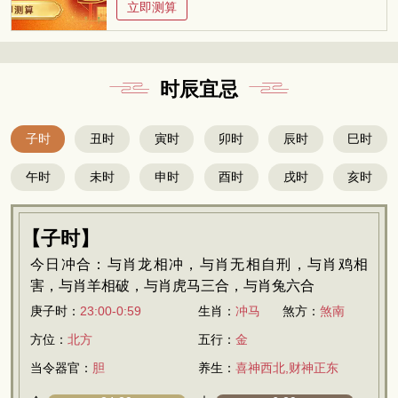
立即测算
时辰宜忌
子时
丑时
寅时
卯时
辰时
巳时
午时
未时
申时
酉时
戌时
亥时
【子时】
今日冲合：与肖龙相冲，与肖无相自刑，与肖鸡相
害，与肖羊相破，与肖虎马三合，与肖兔六合
庚子时：
23:00-0:59
生肖：
冲马
煞方：
煞南
方位：
北方
五行：
金
当令器官：
胆
养生：
喜神西北,财神正东