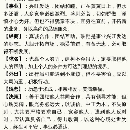
【事业】
：兴旺发达，团结和睦。正在蒸蒸日上，但水
多泛滥，人多竞争必然激烈。盛则必衰，切勿骄傲，谨
慎小心为好。但也不得犹豫不决，宜勇往直前，开拓新
的业务。务以高尚的品德服众。
【经商】
：真诚合作，团结互助。鼓励是事业兴旺发达
的标志。大胆开拓市场，稳妥前进，有备无患，必可取
得不断发展。
【求名】
：光靠个人努力，建树不会很大，定要取得他
人的帮助，加上个人的条件方可达到理想的境界。
【外出】
：出行虽可能遇到小麻烦，但不要害怕，应以
大局为重，积极行动。
【婚恋】
：勿急于求成，相亲相爱，美满幸福。
【决策】
：善于团结他人共同合作，具有领导才能。但
心胸宽阔，眼光务必远大，以诚信、中正为本，不失原
则，尤其要严格要求自己，宽容他人，遭到他人反对
时，应认真反省自己，得出教训，以这种心境处世为
人，终生可平安，事业必通达。