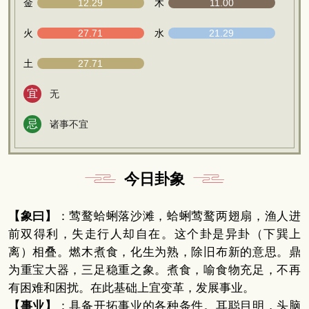
金
12.29
木
11.00
火
27.71
水
21.29
土
27.71
宜
无
忌
诸事不宜
今日卦象
【象曰】
：莺鹜蛤蜊落沙滩，蛤蜊莺鹜两翅扇，渔人进
前双得利，失走行人却自在。这个卦是异卦（下巽上
离）相叠。燃木煮食，化生为熟，除旧布新的意思。鼎
为重宝大器，三足稳重之象。煮食，喻食物充足，不再
有困难和困扰。在此基础上宜变革，发展事业。
【事业】
：具备开拓事业的各种条件。耳聪目明，头脑