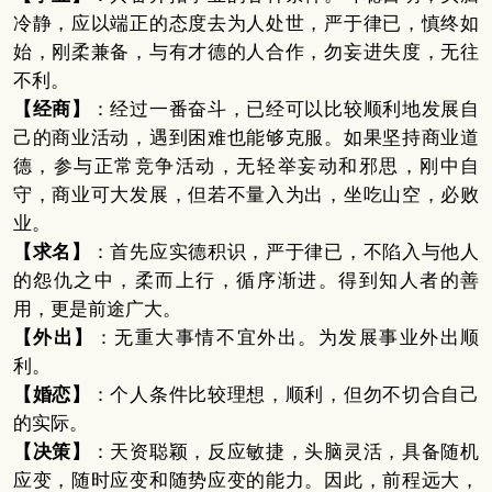
冷静，应以端正的态度去为人处世，严于律已，慎终如
始，刚柔兼备，与有才德的人合作，勿妄进失度，无往
不利。
【经商】
：经过一番奋斗，已经可以比较顺利地发展自
己的商业活动，遇到困难也能够克服。如果坚持商业道
德，参与正常竞争活动，无轻举妄动和邪思，刚中自
守，商业可大发展，但若不量入为出，坐吃山空，必败
业。
【求名】
：首先应实德积识，严于律已，不陷入与他人
的怨仇之中，柔而上行，循序渐进。得到知人者的善
用，更是前途广大。
【外出】
：无重大事情不宜外出。为发展事业外出顺
利。
【婚恋】
：个人条件比较理想，顺利，但勿不切合自己
的实际。
【决策】
：天资聪颖，反应敏捷，头脑灵活，具备随机
应变，随时应变和随势应变的能力。因此，前程远大，