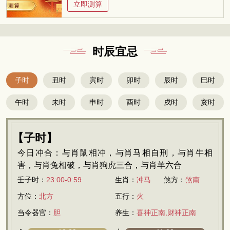
立即测算
时辰宜忌
子时
丑时
寅时
卯时
辰时
巳时
午时
未时
申时
酉时
戌时
亥时
【子时】
今日冲合：与肖鼠相冲，与肖马相自刑，与肖牛相
害，与肖兔相破，与肖狗虎三合，与肖羊六合
壬子时：
23:00-0:59
生肖：
冲马
煞方：
煞南
方位：
北方
五行：
火
当令器官：
胆
养生：
喜神正南,财神正南