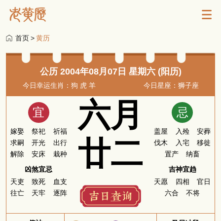
首页
>
黄历
公历 2004年08月07日 星期六 (阳历)
今日幸运生肖：狗 虎 羊
今日星座：狮子座
六月
宜
忌
嫁娶
祭祀
祈福
盖屋
入殓
安葬
廿二
求嗣
开光
出行
伐木
入宅
移徙
解除
安床
栽种
置产
纳畜
凶煞宜忌
吉神宜趋
天吏
致死
血支
天愿
四相
官日
往亡
天牢
逐阵
六合
不将