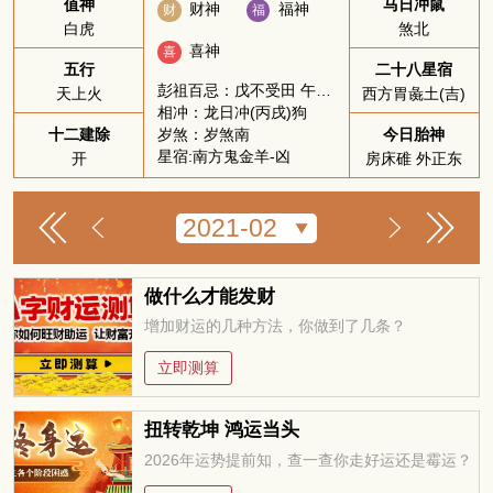
值神
马日冲鼠
财神
福神
财
福
白虎
煞北
喜神
喜
五行
二十八星宿
彭祖百忌：戊不受田 午不苫盖
天上火
西方胃彘土(吉)
相冲：龙日冲(丙戌)狗
岁煞：岁煞南
十二建除
今日胎神
星宿:南方鬼金羊-凶
开
房床碓 外正东
做什么才能发财
增加财运的几种方法，你做到了几条？
立即测算
扭转乾坤 鸿运当头
2026年运势提前知，查一查你走好运还是霉运？