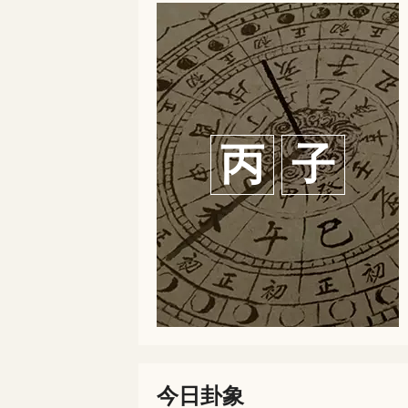
丙
子
今日卦象