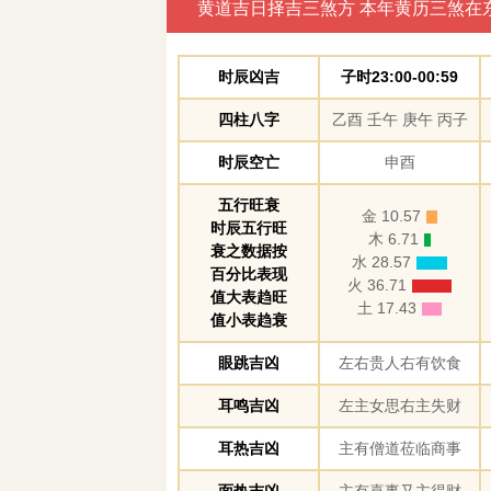
黄道吉日择吉三煞方 本年黄历三煞在
时辰凶吉
子时23:00-00:59
四柱八字
乙酉 壬午 庚午 丙子
时辰空亡
申酉
五行旺衰
金 10.57
时辰五行旺
木 6.71
衰之数据按
水 28.57
百分比表现
火 36.71
值大表趋旺
土 17.43
值小表趋衰
眼跳吉凶
左右贵人右有饮食
耳鸣吉凶
左主女思右主失财
耳热吉凶
主有僧道莅临商事