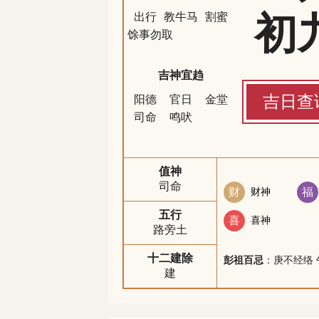
初
出行
教牛马
割蜜
馀事勿取
吉神宜趋
吉日查
阳德
官日
金堂
司命
鸣吠
值神
司命
财
财神
福
五行
喜
喜神
路旁土
十二建除
彭祖百忌
：庚不经络 
建