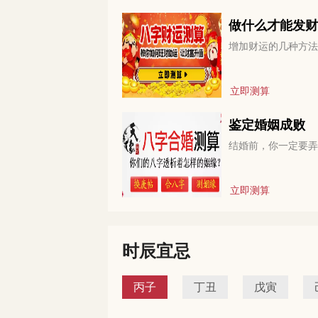
做什么才能发财
增加财运的几种方法
立即测算
鉴定婚姻成败
结婚前，你一定要弄
立即测算
时辰宜忌
丙子
丁丑
戊寅