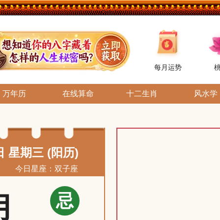
每月运势
万年历
在线算命
十二生肖
风水学
日 星期三 (阳历)
今日星座：双子座
忌
月