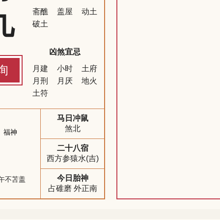
九
斋醮
盖屋
动土
破土
凶煞宜忌
询
月建
小时
土府
月刑
月厌
地火
土符
马日冲鼠
煞北
福神
二十八宿
西方参猿水(吉)
今日胎神
午不苫盖
占碓磨 外正南