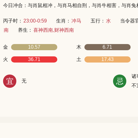
今日冲合：与肖鼠相冲，与肖马相自刑，与肖牛相害，与肖兔
丙子时：
23:00-0:59
生肖：
冲马
五行：
水
当令器
南
养生：
喜神西南,财神西南
金
10.57
木
6.71
火
36.71
土
17.43
诸
宜
忌
无
不