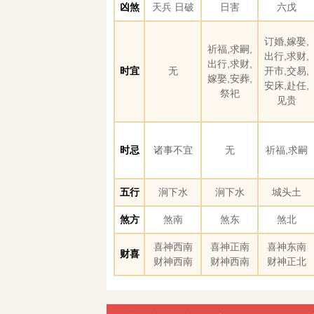
凶煞
天兵 日破
日害
六戊
订婚,嫁娶,
祈福,求嗣,
出行,求财,
出行,求财,
时宜
无
开市,交易,
嫁娶,安葬,
安床,赴任,
祭祀
见贵
时忌
诸事不宜
无
祈福,求嗣
五行
涧下水
涧下水
城头土
煞方
煞南
煞东
煞北
喜神西南
喜神正南
喜神东南
财喜
财神西南
财神西南
财神正北