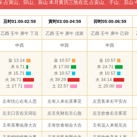
东 占寅山、卯山、辰山 本月黄历三煞在北 占亥山、子山、丑山 
丑时01:00-02:59
寅时03:00-04:59
卯时05:00-06:59
乙酉 壬午 庚午 丁丑
乙酉 壬午 庚午 戊寅
乙酉 壬午 庚午 己卯
申酉
申酉
申酉
金 13.14
金 10.57
金 10.57
木 6.71
木 17.00
木 24.71
水 15.71
水 10.57
水 10.57
火 36.71
火 39.29
火 34.14
土 27.71
土 22.57
土 20.00
左有忧心右有人思
左有人来右喜事至
左贵客来右平安吉
左主口舌右主词讼
左主失财右主心急
左主饮食右主客至
主有喜事临身大吉
主有饮食相会大吉
主有远人来相见吉