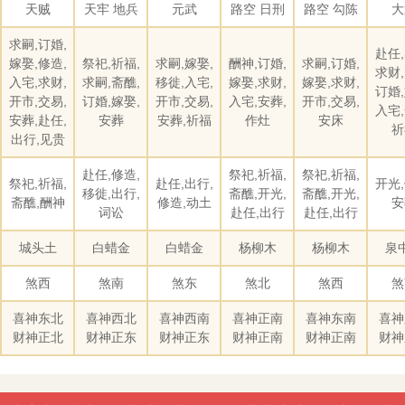
天贼
天牢 地兵
元武
路空 日刑
路空 勾陈
大
求嗣,订婚,
赴任,
嫁娶,修造,
祭祀,祈福,
求嗣,嫁娶,
酬神,订婚,
求嗣,订婚,
求财,
入宅,求财,
求嗣,斋醮,
移徙,入宅,
嫁娶,求财,
嫁娶,求财,
订婚,
开市,交易,
订婚,嫁娶,
开市,交易,
入宅,安葬,
开市,交易,
入宅,
安葬,赴任,
安葬
安葬,祈福
作灶
安床
祈
出行,见贵
赴任,修造,
祭祀,祈福,
祭祀,祈福,
祭祀,祈福,
赴任,出行,
开光,
移徙,出行,
斋醮,开光,
斋醮,开光,
斋醮,酬神
修造,动土
安
词讼
赴任,出行
赴任,出行
城头土
白蜡金
白蜡金
杨柳木
杨柳木
泉
煞西
煞南
煞东
煞北
煞西
煞
喜神东北
喜神西北
喜神西南
喜神正南
喜神东南
喜神
财神正北
财神正东
财神正东
财神正南
财神正南
财神