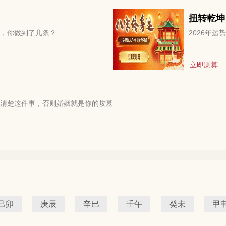
扭转乾坤
，你做到了几条？
2026年
立即测算
清楚这件事，否则婚姻就是你的坟墓
己卯
庚辰
辛巳
壬午
癸未
甲