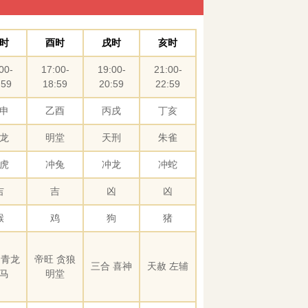
时
酉时
戌时
亥时
00-
17:00-
19:00-
21:00-
:59
18:59
20:59
22:59
申
乙酉
丙戌
丁亥
龙
明堂
天刑
朱雀
虎
冲兔
冲龙
冲蛇
吉
吉
凶
凶
猴
鸡
狗
猪
 青龙
帝旺 贪狼
三合 喜神
天赦 左辅
马
明堂