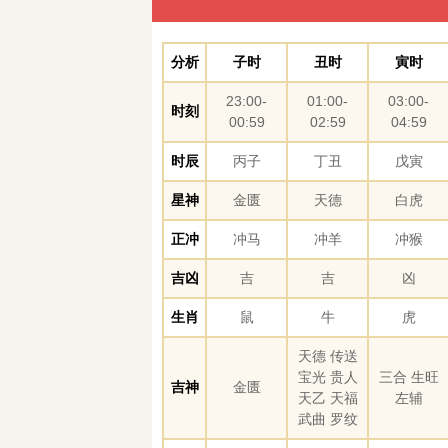
分析
子时
丑时
寅时
23:00-
01:00-
03:00-
时刻
00:59
02:59
04:59
时辰
丙子
丁丑
戊寅
星神
金匮
天德
白虎
正冲
冲马
冲羊
冲猴
吉凶
吉
吉
凶
生肖
鼠
牛
虎
天德 传送
宝光 贵人
三合 生旺
吉神
金匮
天乙 天福
左辅
武曲 罗纹