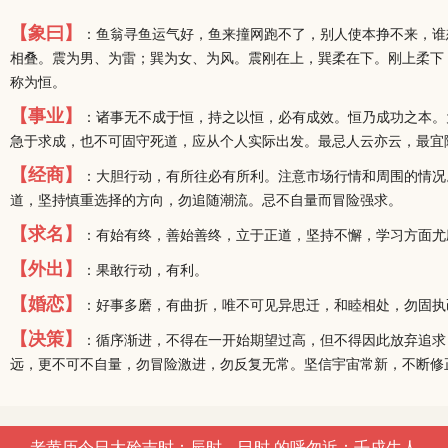
【象曰】
：鱼翁寻鱼运气好，鱼来撞网跑不了，别人使本挣不来，谁
相叠。震为男、为雷；巽为女、为风。震刚在上，巽柔在下。刚上柔下
称为恒。
【事业】
：诸事无不成于恒，持之以恒，必有成效。恒乃成功之本。
急于求成，也不可固守死道，应从个人实际出发。最忌人云亦云，最宜
【经商】
：大胆行动，有所往必有所利。注意市场行情和周围的情况
道，坚持慎重选择的方向，勿追随潮流。忌不自量而冒险强求。
【求名】
：有始有终，善始善终，立于正道，坚持不懈，学习方面尤
【外出】
：果敢行动，有利。
【婚恋】
：好事多磨，有曲折，唯不可见异思迁，和睦相处，勿固执
【决策】
：循序渐进，不得在一开始期望过高，但不得因此放弃追求
远，更不可不自量，勿冒险激进，勿反复无常。坚信宇宙常新，不断修
老黄历今日大殓吉时：辰时、巳时 的呼勿近：壬戌生人