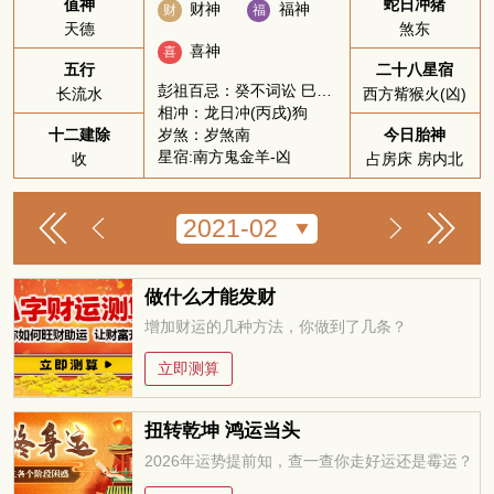
值神
蛇日冲猪
财神
福神
财
福
天德
煞东
喜神
喜
五行
二十八星宿
彭祖百忌：癸不词讼 巳不远行
长流水
西方觜猴火(凶)
相冲：龙日冲(丙戌)狗
岁煞：岁煞南
十二建除
今日胎神
星宿:南方鬼金羊-凶
收
占房床 房内北
做什么才能发财
增加财运的几种方法，你做到了几条？
立即测算
扭转乾坤 鸿运当头
2026年运势提前知，查一查你走好运还是霉运？