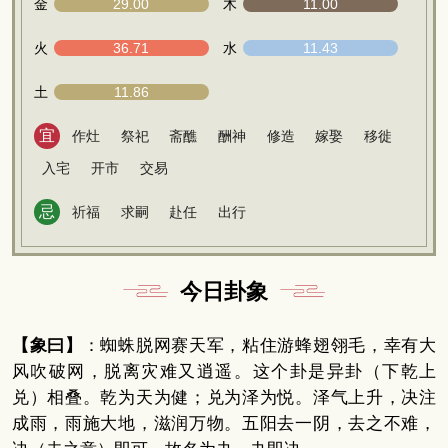
金
29.00
木
11.00
火
36.71
水
11.43
土
11.86
宜
作灶
祭祀
斋醮
酬神
修造
嫁娶
移徙
入宅
开市
交易
忌
祈福
求嗣
赴任
出行
今日卦象
【象曰】
：蜘蛛脱网赛天军，粘住游蜂翅翎毛，幸有大
风吹破网，脱离灾难又逍遥。这个卦是异卦（下乾上
兑）相叠。乾为天为健；兑为泽为悦。泽气上升，决注
成雨，雨施大地，滋润万物。五阳去一阴，去之不难，