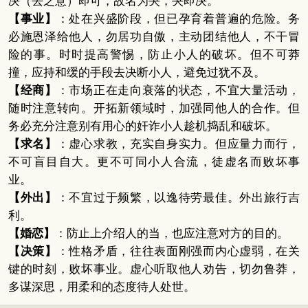
决（去之意）即可，故名为夬，夬即决。
【事业】
：处在兴盛阶段，但已孕育着普遍的危险。务
必施恩泽给他人，勿居功自傲，主动团结他人，不干冒
险的事。时时提高警惕，防止小人的破坏。但不可莽
撞，应持和缓的手段去决断小人，避免过犹不及。
【经商】
：市场正在走向衰落的状态，不宜大量活动，
随时注意转向。开拓新领域时，加强同他人的合作。但
务必充分注意别有用心的奸诈小人趁机捣乱和破坏。
【求名】
：虚心求教，充实自身实力。但应量力而行，
不可盲目自大。更不可同小人合流，徒虚名而败坏事
业。
【外出】
：不宜过于频繁，以逸待劳最佳。外出旅行吉
利。
【婚恋】
：防止上介绍人的当，也应注意对方的目的。
【决策】
：性格矛盾，往往表面刚强而内心虚弱，在关
键的时刻，败坏事业。虚心听取他人劝告，切勿鲁莽，
多谋深思，用柔和的态度待人处世。