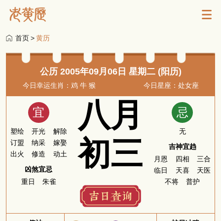
首页
>
黄历
公历 2005年09月06日 星期二 (阳历)
今日幸运生肖：鸡 牛 猴
今日星座：处女座
八月
宜
忌
塑绘
开光
解除
无
初三
订盟
纳采
嫁娶
吉神宜趋
出火
修造
动土
月恩
四相
三合
凶煞宜忌
临日
天喜
天医
重日
朱雀
不将
普护