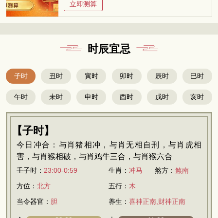
立即测算
时辰宜忌
子时
丑时
寅时
卯时
辰时
巳时
午时
未时
申时
酉时
戌时
亥时
【子时】
今日冲合：与肖猪相冲，与肖无相自刑，与肖虎相
害，与肖猴相破，与肖鸡牛三合，与肖猴六合
壬子时：
23:00-0:59
生肖：
冲马
煞方：
煞南
方位：
北方
五行：
木
当令器官：
胆
养生：
喜神正南,财神正南