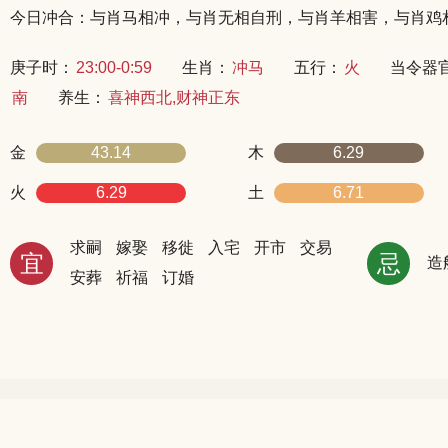
今日冲合：与肖马相冲，与肖无相自刑，与肖羊相害，与肖鸡
庚子时：
23:00-0:59
生肖：
冲马
五行：
火
当令器
南
养生：
喜神西北,财神正东
金
43.14
木
6.29
火
6.29
土
6.71
求嗣
嫁娶
移徙
入宅
开市
交易
宜
忌
造
安葬
祈福
订婚