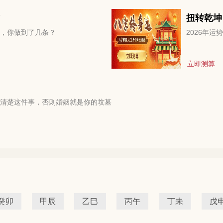
扭转乾坤
，你做到了几条？
2026年
立即测算
清楚这件事，否则婚姻就是你的坟墓
癸卯
甲辰
乙巳
丙午
丁未
戊