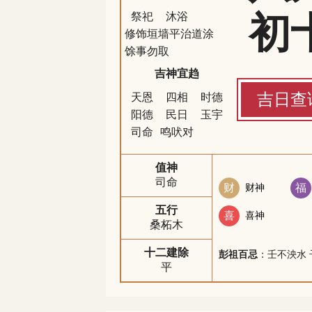
初
祭祀
沐浴
修饰垣墙
平治道涂
馀事勿取
吉神宜趋
吉日查
天恩
四相
时德
阳德
民日
玉宇
司命
鸣吠对
值神
司命
财
财神
福
五行
喜
喜神
桑柘木
十二建除
彭祖百忌
：壬不泱水 
平