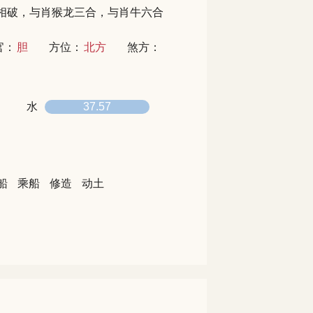
相破，与肖猴龙三合，与肖牛六合
官：
胆
方位：
北方
煞方：
水
37.57
船
乘船
修造
动土