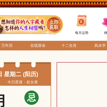
每月运势
万年历
在线算命
十二生肖
风水学
日 星期二 (阳历)
今日星座：处女座
忌
月