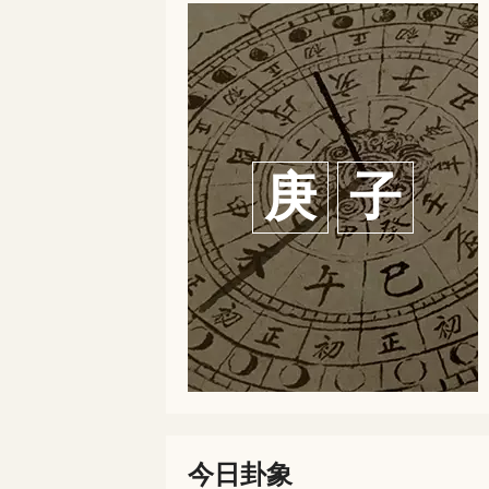
庚
子
今日卦象