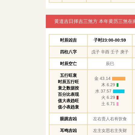
黄道吉日择吉三煞方 本年黄历三煞在
时辰凶吉
子时23:00-00:59
四柱八字
戊子 辛酉 壬子 庚子
时辰空亡
辰巳
五行旺衰
金 43.14
时辰五行旺
木 6.29
衰之数据按
水 37.57
百分比表现
火 6.29
值大表趋旺
土 6.71
值小表趋衰
眼跳吉凶
左右贵人右有饮食
耳鸣吉凶
左主女思右主失财