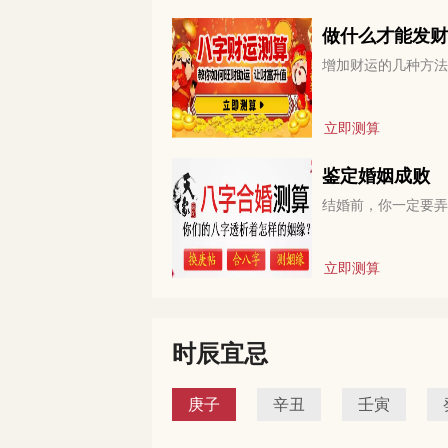
做什么才能发财
增加财运的几种方法
立即测算
鉴定婚姻成败
结婚前，你一定要弄
立即测算
时辰宜忌
庚子
辛丑
壬寅