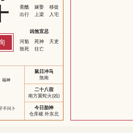
十
斋醮
嫁娶
移徙
出行
上梁
入宅
凶煞宜忌
询
河魁
死神
天吏
致死
往亡
鼠日冲马
煞南
福神
二十八宿
南方翼蛇火(凶)
今日胎神
子不问卜
仓库碓 外东北