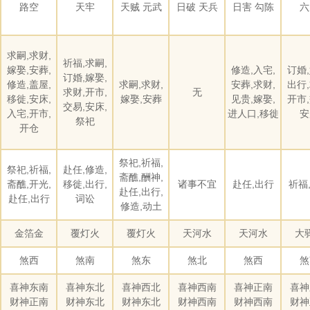
路空
天牢
天贼 元武
日破 天兵
日害 勾陈
六
求嗣,求财,
祈福,求嗣,
嫁娶,安葬,
修造,入宅,
订婚,
订婚,嫁娶,
修造,盖屋,
求嗣,求财,
安葬,求财,
出行,
求财,开市,
无
移徙,安床,
嫁娶,安葬
见贵,嫁娶,
开市,
交易,安床,
入宅,开市,
进人口,移徙
安
祭祀
开仓
祭祀,祈福,
祭祀,祈福,
赴任,修造,
斋醮,酬神,
斋醮,开光,
移徙,出行,
诸事不宜
赴任,出行
祈福
赴任,出行,
赴任,出行
词讼
修造,动土
金箔金
覆灯火
覆灯火
天河水
天河水
大
煞西
煞南
煞东
煞北
煞西
煞
喜神东南
喜神东北
喜神西北
喜神西南
喜神正南
喜神
财神正南
财神东北
财神东北
财神西南
财神西南
财神