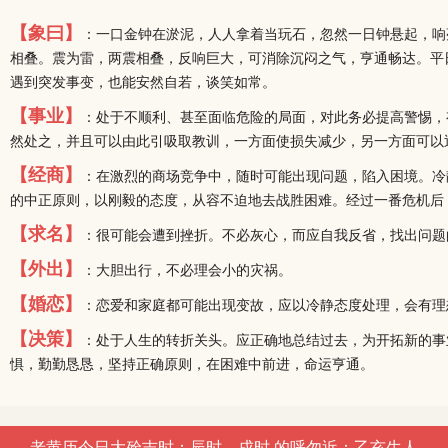
【象曰】
：一口金钟在淤泥，人人拿着当玩石，忽然一日钟悬起，响
相叠。震为雷，两震相叠，反响巨大，可消除沉闷之气，亨通畅达。平
遇到突发事变，也能安然自若，谈笑如常。
【事业】
：处于不顺利、甚至面临危险的局面，对此务必提高警惕，
然处之，并且可以由此引吸取教训，一方面使损失减少，另一方面可以
【经商】
：在激烈的商场竞争中，随时可能出现问题，陷入困境。冷
的中正原则，以刚毅的态度，从容不迫地去战胜困难。经过一番危机后
【求名】
：很可能会遭到挫折。不必灰心，而应自我反省，找出问题
【外出】
：大胆出行，不必理会小的灾祸。
【婚恋】
：恋爱和家庭都可能出现变故，应以冷静态度处理，会有理
【决策】
：处于人生的转折关头。应正确地总结过去，为开拓新的事
惧，勤勤恳恳，坚持正确原则，在困难中前进，命运亨通。
老黄历今日大殓吉时：辰时、戌时 的呼勿近：乙亥生人