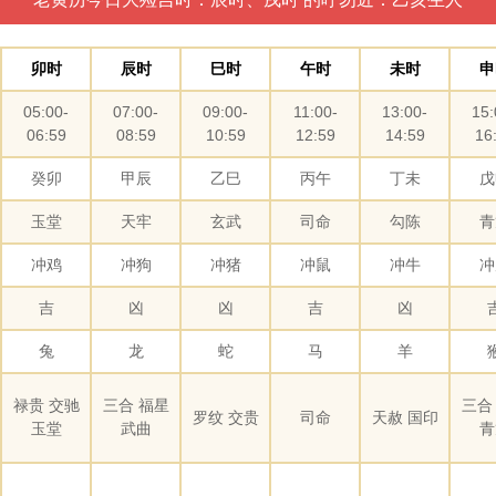
卯时
辰时
巳时
午时
未时
申
05:00-
07:00-
09:00-
11:00-
13:00-
15:
06:59
08:59
10:59
12:59
14:59
16
癸卯
甲辰
乙巳
丙午
丁未
戊
玉堂
天牢
玄武
司命
勾陈
青
冲鸡
冲狗
冲猪
冲鼠
冲牛
冲
吉
凶
凶
吉
凶
兔
龙
蛇
马
羊
禄贵 交驰
三合 福星
三合
罗纹 交贵
司命
天赦 国印
玉堂
武曲
青