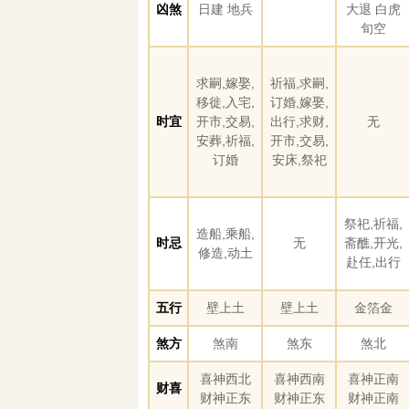
凶煞
日建 地兵
大退 白虎
旬空
求嗣,嫁娶,
祈福,求嗣,
移徙,入宅,
订婚,嫁娶,
时宜
开市,交易,
出行,求财,
无
安葬,祈福,
开市,交易,
订婚
安床,祭祀
祭祀,祈福,
造船,乘船,
时忌
无
斋醮,开光,
修造,动土
赴任,出行
五行
壁上土
壁上土
金箔金
煞方
煞南
煞东
煞北
喜神西北
喜神西南
喜神正南
财喜
财神正东
财神正东
财神正南