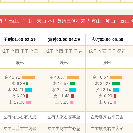
南 占巳山、午山、未山 本月黄历三煞在东 占寅山、卯山、辰山 
丑时01:00-02:59
寅时03:00-04:59
卯时05:00-06:59
戊子 辛酉 壬子 辛丑
戊子 辛酉 壬子 壬寅
戊子 辛酉 壬子 癸卯
辰巳
辰巳
辰巳
金 45.71
金 40.57
金 40.57
木 6.29
木 16.57
木 24.29
水 24.71
水 22.14
水 22.14
火 6.29
火 11.43
火 6.29
土 17.00
土 9.29
土 6.71
左有忧心右有人思
左有人来右喜事至
左贵客来右平安吉
左主口舌右主词讼
左主失财右主心急
左主饮食右主客至