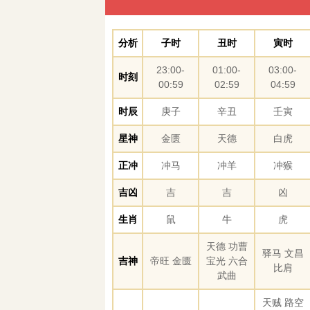
分析
子时
丑时
寅时
23:00-
01:00-
03:00-
时刻
00:59
02:59
04:59
时辰
庚子
辛丑
壬寅
星神
金匮
天德
白虎
正冲
冲马
冲羊
冲猴
吉凶
吉
吉
凶
生肖
鼠
牛
虎
天德 功曹
驿马 文昌
吉神
帝旺 金匮
宝光 六合
比肩
武曲
天贼 路空