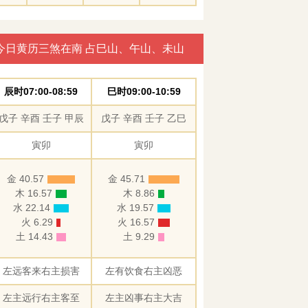
今日黄历三煞在南 占巳山、午山、未山
辰时07:00-08:59
巳时09:00-10:59
戊子 辛酉 壬子 甲辰
戊子 辛酉 壬子 乙巳
寅卯
寅卯
金 40.57
金 45.71
木 16.57
木 8.86
水 22.14
水 19.57
火 6.29
火 16.57
土 14.43
土 9.29
左远客来右主损害
左有饮食右主凶恶
左主远行右主客至
左主凶事右主大吉