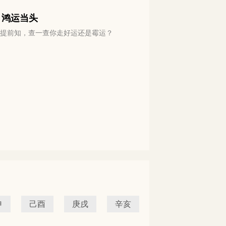
 鸿运当头
运势提前知，查一查你走好运还是霉运？
申
己酉
庚戌
辛亥