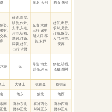
戊
地兵 天刑
狗食 朱雀
修造,盖屋,
移徙,作灶,
赴任,出行,
嫁娶,
见贵,求财,
安床,入宅,
求财,见贵,
求财,
出行,嫁娶,
开市,祈福,
订婚,嫁娶,
交易,
进人口,移
求嗣,订婚,
入宅,开市,
床
徙,安葬
嫁娶,赴任,
安葬
出行,求财
修造,动土,
祭祀,祈福,
,求嗣
无
赴任,词讼
斋醮,酬神
驿土
大驿土
钗钏金
钗钏金
南
煞东
煞北
煞西
东南
喜神东北
喜神西北
喜神西南
正北
财神正北
财神正东
财神正东