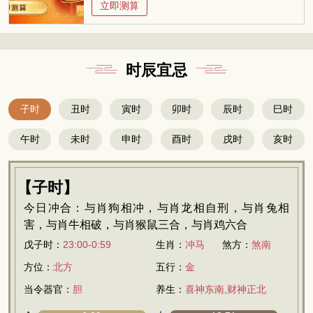
立即测算
时辰宜忌
子时
丑时
寅时
卯时
辰时
巳时
午时
未时
申时
酉时
戌时
亥时
【子时】
今日冲合：与肖狗相冲，与肖龙相自刑，与肖兔相
害，与肖牛相破，与肖猴鼠三合，与肖鸡六合
戊子时：
23:00-0:59
生肖：
冲马
煞方：
煞南
方位：
北方
五行：
金
当令器官：
胆
养生：
喜神东南,财神正北