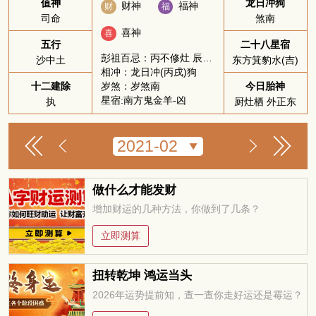
值神
龙日冲狗
财神
福神
财
福
司命
煞南
喜神
喜
五行
二十八星宿
彭祖百忌：丙不修灶 辰不哭泣
沙中土
东方箕豹水(吉)
相冲：龙日冲(丙戌)狗
岁煞：岁煞南
十二建除
今日胎神
星宿:南方鬼金羊-凶
执
厨灶栖 外正东
做什么才能发财
增加财运的几种方法，你做到了几条？
立即测算
扭转乾坤 鸿运当头
2026年运势提前知，查一查你走好运还是霉运？