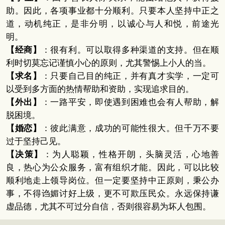
助。因此，各项事业都十分顺利。只要本人坚持中正之
道，动机纯正，是非分明，以诚心与人和悦，前途光
明。
【经商】
：很有利。可以取得多种渠道的支持。但在顺
利时切莫忘记谨慎小心的原则，尤其警惕上小人的当。
【求名】
：只要自己目的纯正，并有真才实学，一定可
以受到多方面的热情帮助和资助，实现追求目的。
【外出】
：一路平安，即使遇到困难也会有人帮助，解
脱困境。
【婚恋】
：彼此满意，成功的可能性很大。但千万不要
过于坚持己见。
【决策】
：为人聪颖，性格开朗，头脑灵活，心地善
良，热心为公众服务，富有组织才能。因此，可以比较
顺利地走上领导岗位。但一定要坚持中正原则，秉公办
事，不得诌媚讨好上级，更不可欺压民众。永远保持谦
虚品德，尤其不可过分自信，否则很容易为坏人包围。