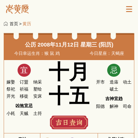
首页
>
黄历
公历 2008年11月12日 星期三 (阳历)
今日幸运生肖：猴 鼠 鸡
今日星座：天蝎座
十月
宜
忌
嫁娶
订盟
纳采
开市
造庙
动土
十五
祭祀
祈福
塑绘
破土
开光
移徙
安床
吉神宜趋
凶煞宜忌
阳德
解神
司命
小耗
天贼
土符