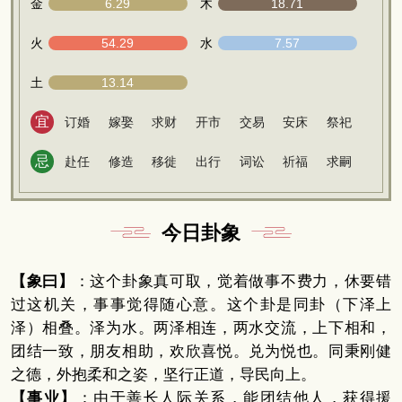
金
6.29
木
18.71
火
54.29
水
7.57
土
13.14
宜
订婚
嫁娶
求财
开市
交易
安床
祭祀
忌
赴任
修造
移徙
出行
词讼
祈福
求嗣
今日卦象
【象曰】
：这个卦象真可取，觉着做事不费力，休要错
过这机关，事事觉得随心意。这个卦是同卦（下泽上
泽）相叠。泽为水。两泽相连，两水交流，上下相和，
团结一致，朋友相助，欢欣喜悦。兑为悦也。同秉刚健
之德，外抱柔和之姿，坚行正道，导民向上。
【事业】
：由于善长人际关系，能团结他人，获得援