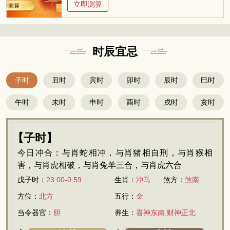
立即测算
时辰宜忌
子时
丑时
寅时
卯时
辰时
巳时
午时
未时
申时
酉时
戌时
亥时
【子时】
今日冲合：与肖蛇相冲，与肖猪相自刑，与肖猴相
害，与肖虎相破，与肖兔羊三合，与肖虎六合
戊子时：
23:00-0:59
生肖：
冲马
煞方：
煞南
方位：
北方
五行：
金
当令器官：
胆
养生：
喜神东南,财神正北