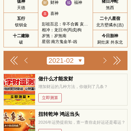
值神
猪日冲蛇
财神
福神
财
福
天德
煞西
喜神
喜
五行
二十八星宿
彭祖百忌：辛不合酱 亥不嫁娶
钗钏金
北方壁獝水(吉)
相冲：龙日冲(丙戌)狗
岁煞：岁煞南
十二建除
今日胎神
星宿:南方鬼金羊-凶
破
厨灶床 外东北
做什么才能发财
增加财运的几种方法，你做到了几条？
立即测算
扭转乾坤 鸿运当头
2026年运势提前知，查一查你走好运还是霉运？