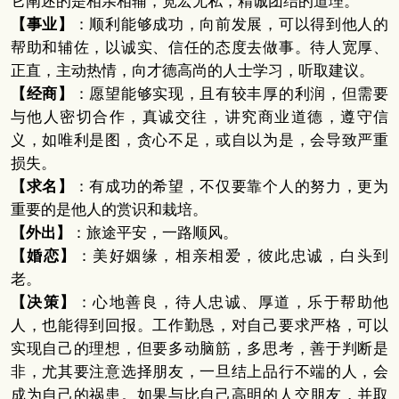
它阐述的是相亲相辅，宽宏无私，精诚团结的道理。
【事业】
：顺利能够成功，向前发展，可以得到他人的
帮助和辅佐，以诚实、信任的态度去做事。待人宽厚、
正直，主动热情，向才德高尚的人士学习，听取建议。
【经商】
：愿望能够实现，且有较丰厚的利润，但需要
与他人密切合作，真诚交往，讲究商业道德，遵守信
义，如唯利是图，贪心不足，或自以为是，会导致严重
损失。
【求名】
：有成功的希望，不仅要靠个人的努力，更为
重要的是他人的赏识和栽培。
【外出】
：旅途平安，一路顺风。
【婚恋】
：美好姻缘，相亲相爱，彼此忠诚，白头到
老。
【决策】
：心地善良，待人忠诚、厚道，乐于帮助他
人，也能得到回报。工作勤恳，对自己要求严格，可以
实现自己的理想，但要多动脑筋，多思考，善于判断是
非，尤其要注意选择朋友，一旦结上品行不端的人，会
成为自己的祸患。如果与比自己高明的人交朋友，并取