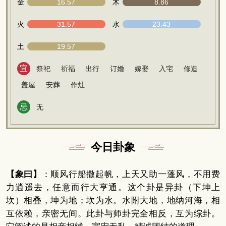
金
16.57
木
8.86
火
31.57
水
23.43
土
19.57
宜
祭祀
祈福
出行
订婚
嫁娶
入宅
修造
盖屋
安葬
作灶
忌
无
今日卦象
【象曰】
：顺风行船撒起帆，上天又助一蓬风，不用费
力逍遥去，任意而行大亨通。这个卦是异卦（下坤上
坎）相叠，坤为地；坎为水。水附大地，地纳河海，相
互依赖，亲密无间。此卦与师卦完全相反，互为综卦。