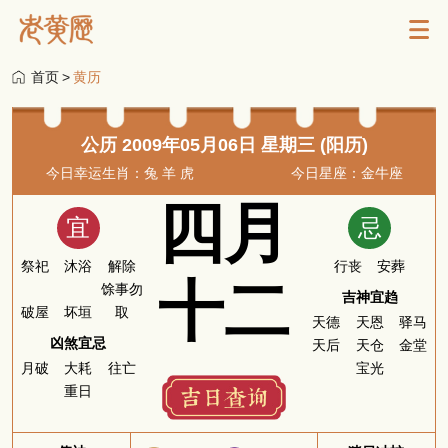
首页
>
黄历
公历 2009年05月06日 星期三 (阳历)
今日幸运生肖：兔 羊 虎
今日星座：金牛座
四月
宜
忌
祭祀
沐浴
解除
行丧
安葬
十二
馀事勿
吉神宜趋
破屋
坏垣
取
天德
天恩
驿马
凶煞宜忌
天后
天仓
金堂
月破
大耗
往亡
宝光
重日