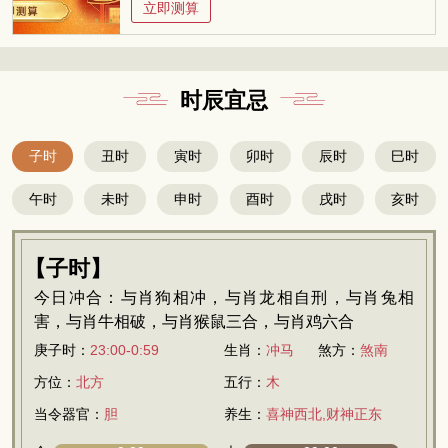
立即测算
时辰宜忌
子时
丑时
寅时
卯时
辰时
巳时
午时
未时
申时
酉时
戌时
亥时
【子时】
今日冲合：与肖狗相冲，与肖龙相自刑，与肖兔相
害，与肖牛相破，与肖猴鼠三合，与肖鸡六合
庚子时：
23:00-0:59
生肖：
冲马
煞方：
煞南
方位：
北方
五行：
木
当令器官：
胆
养生：
喜神西北,财神正东