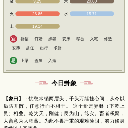
金
9.29
木
29.00
火
26.86
水
15.71
土
19.14
宜
祈福
订婚
嫁娶
安床
移徙
入宅
修造
安葬
赴任
出行
求财
忌
上梁
盖屋
入殓
今日卦象
【象曰】
：忧愁常锁两眉头，千头万绪挂心间，从今以
后防开阵，任意行而不相干。 这个卦是异卦（下乾上
艮）相叠。乾为天，刚健；艮为山，笃实。畜者积聚，
大畜意为大积蓄。为此不畏严重的艰难险阻，努力修身