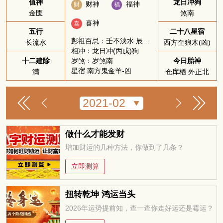
值神
龙日冲狗
财神
福神
财
福
金匮
煞南
喜神
喜
五行
二十八星宿
彭祖百忌：壬不泱水 辰不哭泣
长流水
西方奎狼木(凶)
相冲：龙日冲(丙戌)狗
岁煞：岁煞南
十二建除
今日胎神
星宿:南方鬼金羊-凶
满
仓库栖 外正北
做什么才能发财
增加财运的几种方法，你做到了几条？
立即测算
扭转乾坤 鸿运当头
2026年运势提前知，查一查你走好运还是霉运？