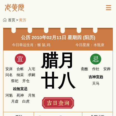
首页
>
黄历
公历 2010年02月11日 星期四 (阳历)
今日幸运生肖：猴 鼠 鸡
今日星座：水瓶座
腊月
宜
忌
安床
合帐
入宅
斋醮
作灶
安葬
廿八
问名
纳采
求嗣
吉神宜趋
祭祀
开仓
天马
凶煞宜忌
河魁
死神
月煞
月虚
白虎