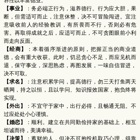
养性以丰富德业。
【事业】
：务必端正行为，滋养德行。行为应大胆，果
断，但需适可而止，注意休整，决不可冒险闯进。宜注
意吸收前人的经验教训，有所畏而不行，否则必有危
害。再取得成就之后，应适可而止，不可贪图眼前小利
而走向反面。
【经商】
：本着循序渐进的原则，把握正当的商业道
德，会有重大收获。此时，切忌贪心不足，而应见机而
退，保守事业，深思熟虑，再图发展，一味自信冒进，
决不可取。
【求名】
：注意积累学问，提高德行，勿三天打鱼两天
晒网，持之以恒，且以学问、知识报效国家，抱负终将
实现。
【外出】
：不宜守于家中，出行必得，且畅通无阻。不
过应处处小心谨慎。
【婚恋】
：顺利。建立在共同勤俭持家的基础上，相互
坦诚而待，美满幸福。
【决策】
：蓄财的人，但决不可抱投机取巧心理，得靠