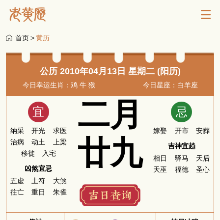
首页
>
黄历
公历 2010年04月13日 星期二 (阳历)
今日幸运生肖：鸡 牛 猴
今日星座：白羊座
二月
宜
忌
纳采
开光
求医
嫁娶
开市
安葬
廿九
治病
动土
上梁
吉神宜趋
移徙
入宅
相日
驿马
天后
凶煞宜忌
天巫
福德
圣心
五虚
土符
大煞
往亡
重日
朱雀