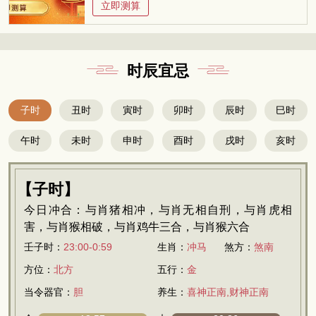
立即测算
时辰宜忌
子时
丑时
寅时
卯时
辰时
巳时
午时
未时
申时
酉时
戌时
亥时
【子时】
今日冲合：与肖猪相冲，与肖无相自刑，与肖虎相
害，与肖猴相破，与肖鸡牛三合，与肖猴六合
壬子时：
23:00-0:59
生肖：
冲马
煞方：
煞南
方位：
北方
五行：
金
当令器官：
胆
养生：
喜神正南,财神正南