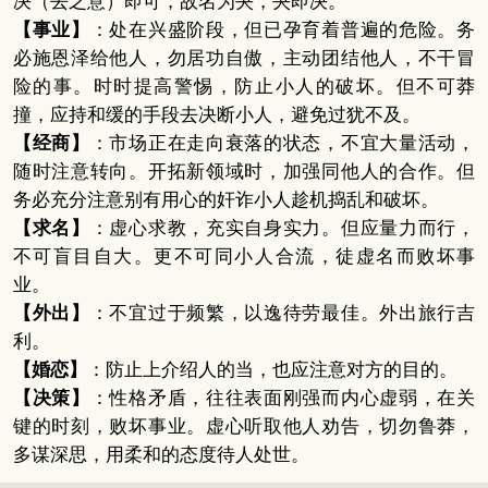
决（去之意）即可，故名为夬，夬即决。
【事业】
：处在兴盛阶段，但已孕育着普遍的危险。务
必施恩泽给他人，勿居功自傲，主动团结他人，不干冒
险的事。时时提高警惕，防止小人的破坏。但不可莽
撞，应持和缓的手段去决断小人，避免过犹不及。
【经商】
：市场正在走向衰落的状态，不宜大量活动，
随时注意转向。开拓新领域时，加强同他人的合作。但
务必充分注意别有用心的奸诈小人趁机捣乱和破坏。
【求名】
：虚心求教，充实自身实力。但应量力而行，
不可盲目自大。更不可同小人合流，徒虚名而败坏事
业。
【外出】
：不宜过于频繁，以逸待劳最佳。外出旅行吉
利。
【婚恋】
：防止上介绍人的当，也应注意对方的目的。
【决策】
：性格矛盾，往往表面刚强而内心虚弱，在关
键的时刻，败坏事业。虚心听取他人劝告，切勿鲁莽，
多谋深思，用柔和的态度待人处世。