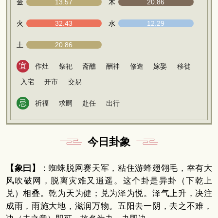
金
13.57
木
20.86
火
32.43
水
12.29
土
20.86
宜
作灶
祭祀
斋醮
酬神
修造
嫁娶
移徙
入宅
开市
交易
忌
祈福
求嗣
赴任
出行
今日卦象
【象曰】
：蜘蛛脱网赛天军，粘住游蜂翅翎毛，幸有大
风吹破网，脱离灾难又逍遥。这个卦是异卦（下乾上
兑）相叠。乾为天为健；兑为泽为悦。泽气上升，决注
成雨，雨施大地，滋润万物。五阳去一阴，去之不难，