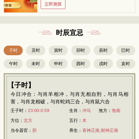
立即测算
时辰宜忌
子时
丑时
寅时
卯时
辰时
巳时
午时
未时
申时
酉时
戌时
亥时
【子时】
今日冲合：与肖羊相冲，与肖无相自刑，与肖马相
害，与肖龙相破，与肖蛇鸡三合，与肖鼠六合
壬子时：
23:00-0:59
生肖：
冲马
煞方：
煞南
方位：
北方
五行：
木
当令器官：
胆
养生：
喜神正南,财神正南