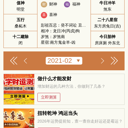
值神
牛日冲羊
财神
福神
财
福
明堂
煞东
喜神
喜
五行
二十八星宿
彭祖百忌：癸不词讼 丑不冠带
桑柘木
东方房兔日(吉)
相冲：龙日冲(丙戌)狗
岁煞：岁煞南
十二建除
今日胎神
星宿:南方鬼金羊-凶
闭
房床厕 外东北
做什么才能发财
增加财运的几种方法，你做到了几条？
立即测算
扭转乾坤 鸿运当头
2026年运势提前知，查一查你走好运还是霉运？