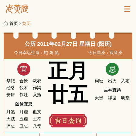
首页
>
黄历
公历 2011年02月27日 星期日 (阳历)
今日幸运生肖：蛇 鸡 鼠
今日星座：双鱼座
正月
宜
忌
祭祀
合帐
裁衣
词讼
出火
入宅
廿五
经络
伐木
作梁
吉神宜趋
安床
作灶
入殓
天恩
续世
明堂
凶煞宜忌
月煞
月虚
血支
天贼
五虚
土符
归忌
血忌
八专