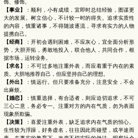
饰、修饰。
【事业】
：顺利，小有成绩，宜即时总结经验，图谋更
大的发展。树立信心，不计较一时的得失。追求实质性
的内容，慎重诸事，不得随波逐流，寻求有实力的人物
提携自己。
【经商】
：开初会遇到困难，不应灰心，宜全面分析形
势，大胆开拓，勇敢地投入，联合他人，共同合作，根
据市场，运转业务。
【求名】
：不可过多地注重外表，而应着重于内在的素
质。大胆地推荐自己，但应坚持自己的理想。
【外出】
：慎远行。但只要准备充分，注意安全，不会
出麻烦。
【婚恋】
：慎重选择，有合适者，则应迫切追求，不可
三心二意，务必专一。注重对方的内在气质，勿为表面
现象所欺骗。
【决策】
：喜爱注重外表，缺乏追求内在气质的恒心。
生性较为浮躁，好务虚名，往往因此而碰壁，或半途而