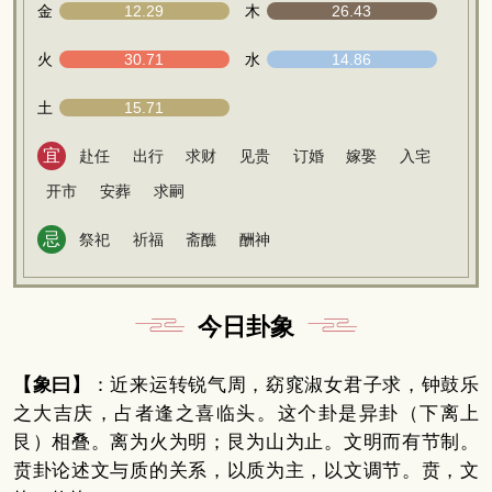
金
12.29
木
26.43
火
30.71
水
14.86
土
15.71
宜
赴任
出行
求财
见贵
订婚
嫁娶
入宅
开市
安葬
求嗣
忌
祭祀
祈福
斋醮
酬神
今日卦象
【象曰】
：近来运转锐气周，窈窕淑女君子求，钟鼓乐
之大吉庆，占者逢之喜临头。这个卦是异卦（下离上
艮）相叠。离为火为明；艮为山为止。文明而有节制。
贲卦论述文与质的关系，以质为主，以文调节。贲，文