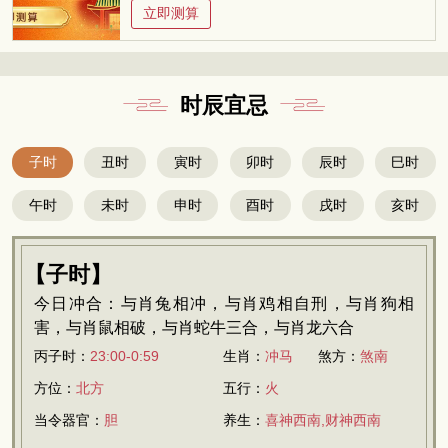
立即测算
时辰宜忌
子时
丑时
寅时
卯时
辰时
巳时
午时
未时
申时
酉时
戌时
亥时
【子时】
今日冲合：与肖兔相冲，与肖鸡相自刑，与肖狗相
害，与肖鼠相破，与肖蛇牛三合，与肖龙六合
丙子时：
23:00-0:59
生肖：
冲马
煞方：
煞南
方位：
北方
五行：
火
当令器官：
胆
养生：
喜神西南,财神西南