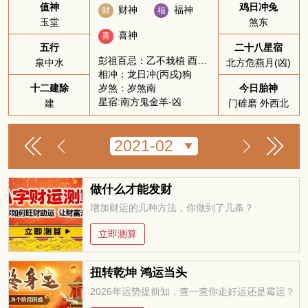
值神
鸡日冲兔
财神
福神
财
福
玉堂
煞东
喜神
喜
五行
二十八星宿
彭祖百忌：乙不栽植 酉不会客
泉中水
北方危燕月(凶)
相冲：龙日冲(丙戌)狗
岁煞：岁煞南
十二建除
今日胎神
星宿:南方鬼金羊-凶
建
门碓磨 外西北
做什么才能发财
增加财运的几种方法，你做到了几条？
立即测算
扭转乾坤 鸿运当头
2026年运势提前知，查一查你走好运还是霉运？