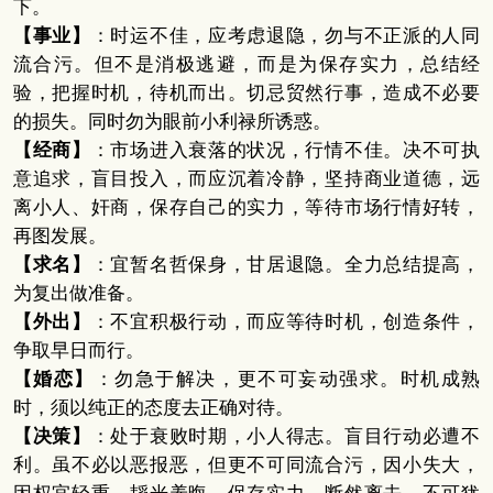
下。
【事业】
：时运不佳，应考虑退隐，勿与不正派的人同
流合污。但不是消极逃避，而是为保存实力，总结经
验，把握时机，待机而出。切忌贸然行事，造成不必要
的损失。同时勿为眼前小利禄所诱惑。
【经商】
：市场进入衰落的状况，行情不佳。决不可执
意追求，盲目投入，而应沉着冷静，坚持商业道德，远
离小人、奸商，保存自己的实力，等待市场行情好转，
再图发展。
【求名】
：宜暂名哲保身，甘居退隐。全力总结提高，
为复出做准备。
【外出】
：不宜积极行动，而应等待时机，创造条件，
争取早日而行。
【婚恋】
：勿急于解决，更不可妄动强求。时机成熟
时，须以纯正的态度去正确对待。
【决策】
：处于衰败时期，小人得志。盲目行动必遭不
利。虽不必以恶报恶，但更不可同流合污，因小失大，