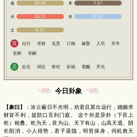
金
50.43
木
7.57
火
24.71
水
10.57
土
6.71
宜
出行
求财
见贵
订婚
嫁娶
入宅
开市
安葬
求嗣
忌
赴任
词讼
祭祀
祈福
斋醮
开光
今日卦象
【象曰】
：浓云蔽日不光明，劝君且莫出远行，婚姻求
财皆不利，提防口舌到门庭。 这个卦是异卦（下艮上
乾）相叠。乾为天，艮为山。天下有山，山高天退。阴
长阳消，小人得势，君子退隐，明哲保身，伺机救天