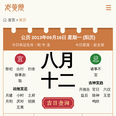
首页
>
黄历
公历 2013年09月16日 星期一 (阳历)
今日幸运生肖：蛇 牛 龙
今日星座：处女座
八月
宜
忌
祭祀
出行
扫舍
诸事不
十二
馀事勿
宜
取
吉神宜趋
凶煞宜忌
月德合
官日
六仪
月建
小时
土府
益后
除神
玉堂
月刑
厌对
招摇
鸣吠
五离