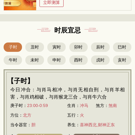
立即测算
时辰宜忌
子时
丑时
寅时
卯时
辰时
巳时
午时
未时
申时
酉时
戌时
亥时
【子时】
今日冲合：与肖马相冲，与肖无相自刑，与肖羊相
害，与肖鸡相破，与肖猴龙三合，与肖牛六合
庚子时：
23:00-0:59
生肖：
冲马
煞方：
煞南
方位：
北方
五行：
火
当令器官：
胆
养生：
喜神西北,财神正东