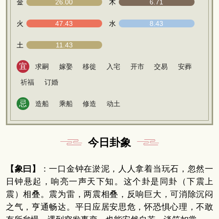
金
26.00
木
6.71
火
47.43
水
8.43
土
11.43
宜
求嗣
嫁娶
移徙
入宅
开市
交易
安葬
祈福
订婚
忌
造船
乘船
修造
动土
今日卦象
【象曰】
：一口金钟在淤泥，人人拿着当玩石，忽然一
日钟悬起，响亮一声天下知。这个卦是同卦（下震上
震）相叠。震为雷，两震相叠，反响巨大，可消除沉闷
之气，亨通畅达。平日应居安思危，怀恐惧心理，不敢