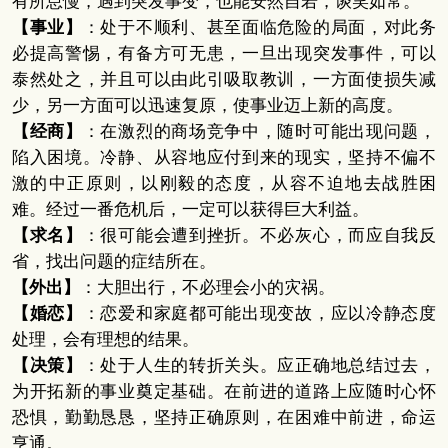
有所怠慢，遇到突发事变，也能安然自若，谈笑如常。
【事业】
：处于不顺利、甚至面临危险的局面，对此务
必提高警惕，有备方可无患，一旦出现突发事件，可以
泰然处之，并且可以由此引吸取教训，一方面使损失减
少，另一方面可以迅速复原，使事业迈上新的高度。
【经商】
：在激烈的商场竞争中，随时可能出现问题，
陷入困境。冷静、从容地应付到来的现实，坚持不偏不
激的中正原则，以刚毅的态度，从容不迫地去战胜困
难。经过一番危机后，一定可以获得巨大利益。
【求名】
：很可能会遭到挫折。不必灰心，而应自我反
省，找出问题的症结所在。
【外出】
：大胆出行，不必理会小的灾祸。
【婚恋】
：恋爱和家庭都可能出现变故，应以冷静态度
处理，会有理想的结果。
【决策】
：处于人生的转折关头。应正确地总结过去，
为开拓新的事业奠定基础。在前进的道路上应随时心怀
恐惧，勤勤恳恳，坚持正确原则，在困难中前进，命运
亨通。