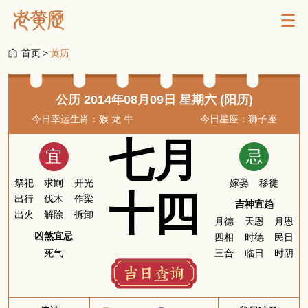
首页
>
黄历
公历 2014年08月09日 星期六 (阳历)
今日幸运生肖：猴 龙 牛
今日星座：狮子座
七月
宜
忌
祭祀
求嗣
开光
嫁娶
移徙
十四
出行
伐木
作梁
吉神宜趋
出火
解除
拆卸
月德
天恩
月恩
凶煞宜忌
四相
时德
民日
死气
三合
临日
时阴