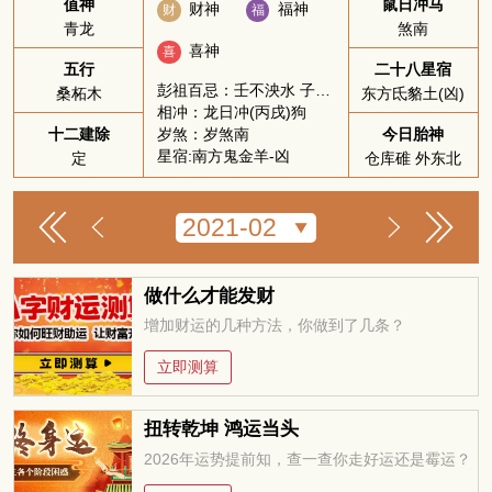
值神
鼠日冲马
财神
福神
财
福
青龙
煞南
喜神
喜
五行
二十八星宿
彭祖百忌：壬不泱水 子不问卜
桑柘木
东方氐貉土(凶)
相冲：龙日冲(丙戌)狗
岁煞：岁煞南
十二建除
今日胎神
星宿:南方鬼金羊-凶
定
仓库碓 外东北
做什么才能发财
增加财运的几种方法，你做到了几条？
立即测算
扭转乾坤 鸿运当头
2026年运势提前知，查一查你走好运还是霉运？