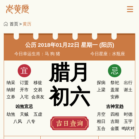
首页
>
黄历
公历 2018年01月22日 星期一 (阳历)
今日幸运生肖：马 狗 猪
今日星座：水瓶座
腊月
宜
忌
纳采
订盟
移徙
探病
祭祀
出行
初六
纳财
开市
交易
上梁
盖屋
谢土
立券
入宅
会亲友
安葬
凶煞宜忌
吉神宜趋
劫煞
天贼
五虚
月空
四相
时德
八风
八专
相日
吉期
玉宇
五合
金匮
鸣吠对