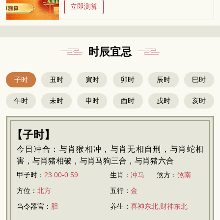
立即测算
时辰宜忌
子时
丑时
寅时
卯时
辰时
巳时
午时
未时
申时
酉时
戌时
亥时
【子时】
今日冲合：与肖猴相冲，与肖无相自刑，与肖蛇相
害，与肖猪相破，与肖马狗三合，与肖猪六合
甲子时：
23:00-0:59
生肖：
冲马
煞方：
煞南
方位：
北方
五行：
金
当令器官：
胆
养生：
喜神东北,财神东北