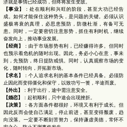
济就是事情已经成功，但终将发生变故。
【事业】
：处在顺利和兴旺的阶段，甚至大功已经告
成。如何才能保住这种势头，是问题的关键。必须认识
盛极将衰的真理，必思患预防，防微杜渐，有备可无
患。同时，一定要密切注意形势，抓住有利时机，继续
奋发向上，推动事业发展。
【经商】
：由于市场形势有利，已经赚得许多。但同时
也预示着危机的随时出现。因此，务必小心在意，事未
到，先预防，终日提防戒惧。同时，认真观察市场的变
化，随时转向，开拓新市场。
【求名】
：个人追求名利的基本条件已经具备。必须防
止因此而变得僵化和保守，以致功亏一篑，半途而废。
【外出】
：利于出行，途中需注意安全。
【婚恋】
：起初顺利，只中途会出现挫折。
【决策】
：各方面条件都很好，环境又有利于成长。但
因此反而会使自己满足，停止前进，甚至变得颓废，趋
向没落。一定要不断刻苦努力，保持谦虚美德，常怀不