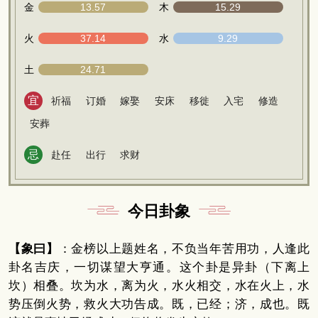
金
13.57
木
15.29
火
37.14
水
9.29
土
24.71
宜
祈福
订婚
嫁娶
安床
移徙
入宅
修造
安葬
忌
赴任
出行
求财
今日卦象
【象曰】
：金榜以上题姓名，不负当年苦用功，人逢此
卦名吉庆，一切谋望大亨通。这个卦是异卦（下离上
坎）相叠。坎为水，离为火，水火相交，水在火上，水
势压倒火势，救火大功告成。既，已经；济，成也。既