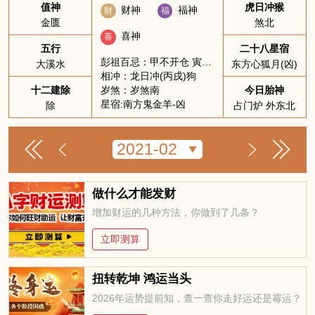
值神
虎日冲猴
财神
福神
财
福
金匮
煞北
喜神
喜
五行
二十八星宿
彭祖百忌：甲不开仓 寅不祭祀
大溪水
东方心狐月(凶)
相冲：龙日冲(丙戌)狗
岁煞：岁煞南
十二建除
今日胎神
星宿:南方鬼金羊-凶
除
占门炉 外东北
做什么才能发财
增加财运的几种方法，你做到了几条？
立即测算
扭转乾坤 鸿运当头
2026年运势提前知，查一查你走好运还是霉运？