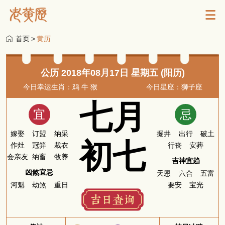
首页
>
黄历
公历 2018年08月17日 星期五 (阳历)
今日幸运生肖：鸡 牛 猴
今日星座：狮子座
七月
宜
忌
嫁娶
订盟
纳采
掘井
出行
破土
初七
作灶
冠笄
裁衣
行丧
安葬
会亲友
纳畜
牧养
吉神宜趋
凶煞宜忌
天恩
六合
五富
河魁
劫煞
重日
要安
宝光