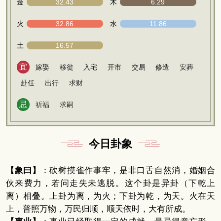
金
32.43
木
6.29
火
32.86
水
11.86
土
16.57
宜
嫁娶
移徙
入宅
开市
交易
修造
安葬
赴任
出行
求财
忌
祈福
求嗣
今日卦象
【象曰】
：砍树摸雀作事牢，是非口舌自然消，婚姻合
伙来费力，若问走失未逃脱。这个卦是异卦（下乾上
离）相叠。上卦为离，为火；下卦为乾，为天。火在天
上，普照万物，万民归顺，顺天依时，大有所成。