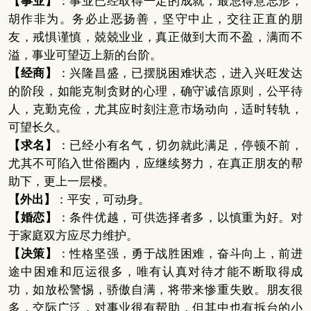
【事业】
：事业已经取得一定的成就，最忌得意忘形，
胡作非为。务必止恶扬善，坚守中止，交往正直的朋
友，戒惧谨慎，兢兢业业，真正做到大而不盈，满而不
溢，事业可望迈上新的台阶。
【经商】
：兴隆昌盛，已摆脱困难状态，进入兴旺发达
的阶段，如能克制贪财的心理，确守诚信原则，公平待
人，克勤克俭，尤其应时刻注意市场动向，适时转轨，
可望长久。
【求名】
：已经小有名气，切勿就此满足，停顿不前，
尤其不可陷入世俗圈内，应继续努力，在真正朋友的帮
助下，更上一层楼。
【外出】
：平安，可动身。
【婚恋】
：条件优越，可供选择者多，以慎重为好。对
于家庭双方应尽力维护。
【决策】
：性格坚强，勇于战胜困难，奋斗向上，前进
途中困难和厄运很多，唯有认真对待才能不断取得成
功，如放松警惕，骄傲自满，将带来惨重失败。朋友很
多，交际广泛，对事业很有帮助，但其中也有拆台的小