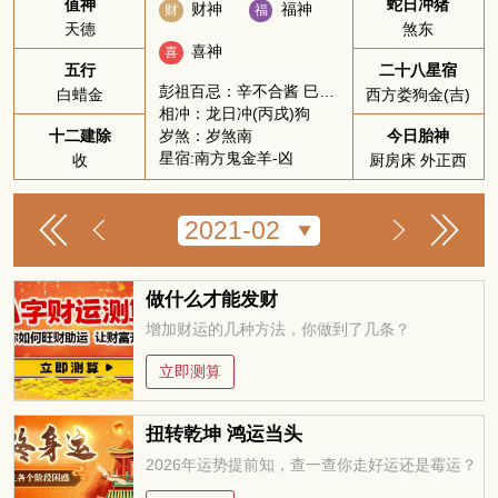
值神
蛇日冲猪
财神
福神
财
福
天德
煞东
喜神
喜
五行
二十八星宿
彭祖百忌：辛不合酱 巳不远行
白蜡金
西方娄狗金(吉)
相冲：龙日冲(丙戌)狗
岁煞：岁煞南
十二建除
今日胎神
星宿:南方鬼金羊-凶
收
厨房床 外正西
做什么才能发财
增加财运的几种方法，你做到了几条？
立即测算
扭转乾坤 鸿运当头
2026年运势提前知，查一查你走好运还是霉运？