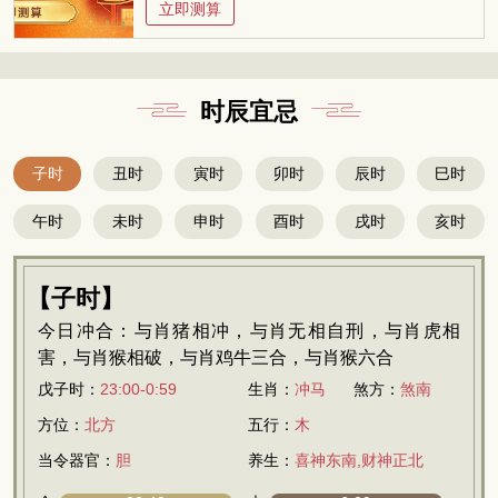
立即测算
时辰宜忌
子时
丑时
寅时
卯时
辰时
巳时
午时
未时
申时
酉时
戌时
亥时
【子时】
今日冲合：与肖猪相冲，与肖无相自刑，与肖虎相
害，与肖猴相破，与肖鸡牛三合，与肖猴六合
戊子时：
23:00-0:59
生肖：
冲马
煞方：
煞南
方位：
北方
五行：
木
当令器官：
胆
养生：
喜神东南,财神正北