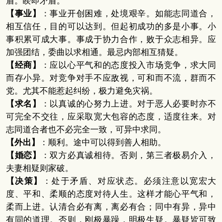
盾。睽即矛盾。
【事业】
：事业开创困难，处境艰辛。如能志同道合，
相互信任，目的可以达到。但起初成功的多是小事。小
事积累可成大事。事成于协力合作，败于众志相异。应
加强团结，委曲以求相通。最忌内部相互猜疑。
【经商】
：应以心平气和的态度投入市场竞争，求大同
而存小异。对竞争对手不应敌视，可和而不流，群而不
党。尤其不能惹起纠纷，极力避免灾祸。
【求名】
：以真诚的心努力上进。对于恶人必要时亦不
可完全不交往，应采取宽大包容的态度，适度往来。对
志同道合者也不必完全一致，可异中求同。
【外出】
：顺利。途中可以得到善人相助。
【婚恋】
：双方必真诚相待。否则，第三者极易介入，
夫妻相疑则家破。
【决策】
：处于矛盾、对应状态。必须注意以宽宏大
度、平和、柔顺的态度对待人生。这样才能心平气和，
柔而上进。认清合必有离，离必有合；同中有异，异中
有同的道理。否则，刚极暴躁，明极生疑。暴疑皆可致