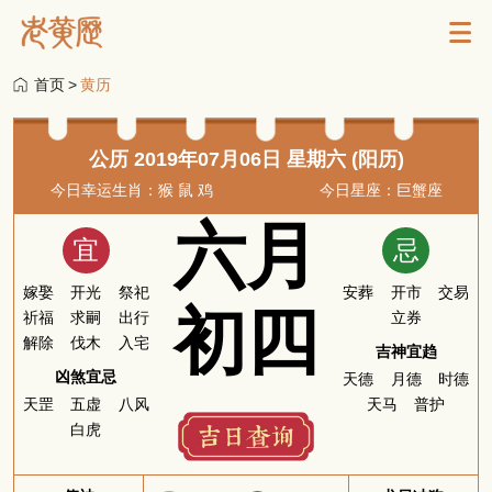
首页
>
黄历
公历 2019年07月06日 星期六 (阳历)
今日幸运生肖：猴 鼠 鸡
今日星座：巨蟹座
六月
宜
忌
嫁娶
开光
祭祀
安葬
开市
交易
初四
祈福
求嗣
出行
立券
解除
伐木
入宅
吉神宜趋
凶煞宜忌
天德
月德
时德
天罡
五虚
八风
天马
普护
白虎