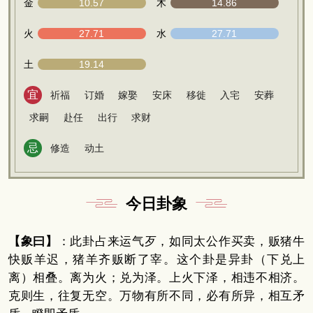
金
10.57
木
14.86
火
27.71
水
27.71
土
19.14
宜
祈福
订婚
嫁娶
安床
移徙
入宅
安葬
求嗣
赴任
出行
求财
忌
修造
动土
今日卦象
【象曰】
：此卦占来运气歹，如同太公作买卖，贩猪牛
快贩羊迟，猪羊齐贩断了宰。这个卦是异卦（下兑上
离）相叠。离为火；兑为泽。上火下泽，相违不相济。
克则生，往复无空。万物有所不同，必有所异，相互矛