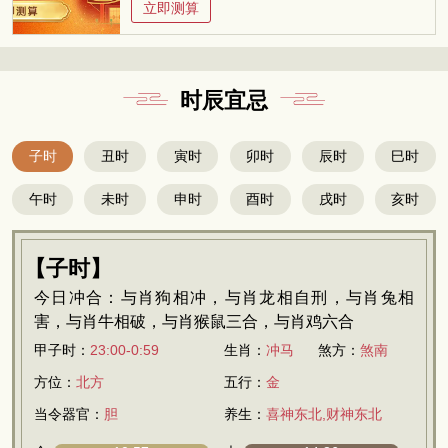
立即测算
时辰宜忌
子时
丑时
寅时
卯时
辰时
巳时
午时
未时
申时
酉时
戌时
亥时
【子时】
今日冲合：与肖狗相冲，与肖龙相自刑，与肖兔相
害，与肖牛相破，与肖猴鼠三合，与肖鸡六合
甲子时：
23:00-0:59
生肖：
冲马
煞方：
煞南
方位：
北方
五行：
金
当令器官：
胆
养生：
喜神东北,财神东北