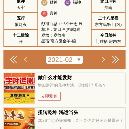
值神
龙日冲狗
财神
福神
财
福
天牢
煞南
喜神
喜
五行
二十八星宿
彭祖百忌：甲不开仓 辰不哭泣
覆灯火
东方氐貉土(凶)
相冲：龙日冲(丙戌)狗
岁煞：岁煞南
十二建除
今日胎神
星宿:南方鬼金羊-凶
开
门碓栖 房内东
做什么才能发财
增加财运的几种方法，你做到了几条？
立即测算
扭转乾坤 鸿运当头
2026年运势提前知，查一查你走好运还是霉运？