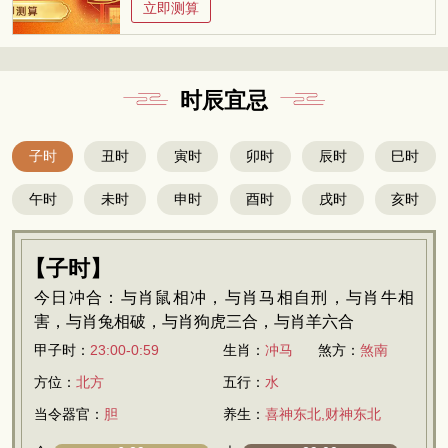
立即测算
时辰宜忌
子时
丑时
寅时
卯时
辰时
巳时
午时
未时
申时
酉时
戌时
亥时
【子时】
今日冲合：与肖鼠相冲，与肖马相自刑，与肖牛相
害，与肖兔相破，与肖狗虎三合，与肖羊六合
甲子时：
23:00-0:59
生肖：
冲马
煞方：
煞南
方位：
北方
五行：
水
当令器官：
胆
养生：
喜神东北,财神东北