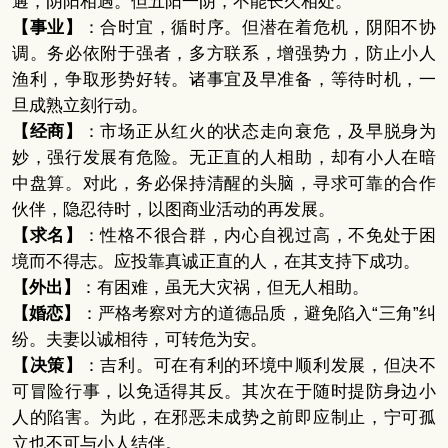
遘，阴阳相遇。但五阳一阴，不能长久相处。
【事业】
：合时宜，循时序。但潜在着危机，阴阳不协
调。务必依附于强者，多方联系，增强势力，防止小人
渔利，争取形势好转。诸事宜及早准备，等待时机，一
旦成熟立刻行动。
【经商】
：市场正从红火的状态走向衰危，及早脱身为
妙，强行发展有危险。无正直的人相助，却有小人在暗
中盘算。对此，务必保持清醒的头脑，寻求可靠的合作
伙伴，隐忍待时，以图商业活动的再发展。
【求名】
：性格不很合群，内心自视过高，不免处于困
境而不得志。应投靠真诚正直的人，在其支持下成功。
【外出】
：有困难，虽无大灾祸，但无人相助。
【婚恋】
：严格考察对方的道德品质，避免陷入“三角”纠
纷。夫妻以诚相待，可转危为安。
【决策】
：吉利。可在有利的环境中顺利发展，但决不
可冒险行事，以免适得其反。其次在于随时提防身边小
人的陷害。为此，在邪恶未成势之前即应制止，宁可孤
立也不可与小人结伴。