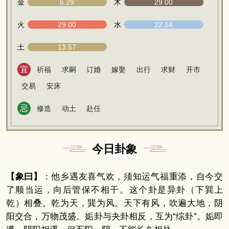
金
6.29
木
29.00
火
29.00
水
22.14
土
13.57
宜
祈福
求嗣
订婚
嫁娶
出行
求财
开市
交易
安床
忌
修造
动土
赴任
今日卦象
【象曰】
：他乡遇友喜气欢，须知运气福重添，自今交
了顺当运，向后管保不相干。这个卦是异卦（下巽上
乾）相叠。乾为天，巽为风。天下有风，吹遍大地，阴
阳交合，万物茂盛。姤卦与夬卦相反，互为“综卦”。姤即