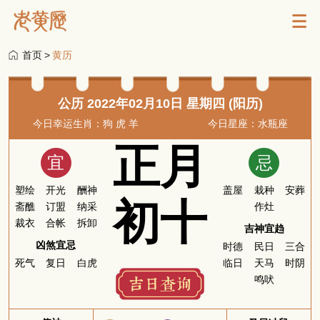
首页
>
黄历
公历 2022年02月10日 星期四 (阳历)
今日幸运生肖：狗 虎 羊
今日星座：水瓶座
正月
宜
忌
塑绘
开光
酬神
盖屋
栽种
安葬
初十
斋醮
订盟
纳采
作灶
裁衣
合帐
拆卸
吉神宜趋
凶煞宜忌
时德
民日
三合
死气
复日
白虎
临日
天马
时阴
鸣吠