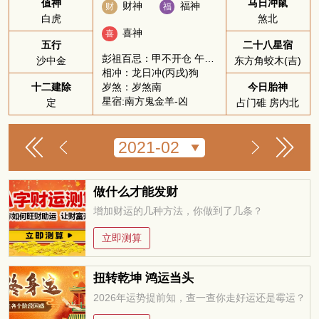
值神
马日冲鼠
财神
福神
财
福
白虎
煞北
喜神
喜
五行
二十八星宿
彭祖百忌：甲不开仓 午不苫盖
沙中金
东方角蛟木(吉)
相冲：龙日冲(丙戌)狗
岁煞：岁煞南
十二建除
今日胎神
星宿:南方鬼金羊-凶
定
占门碓 房内北
做什么才能发财
增加财运的几种方法，你做到了几条？
立即测算
扭转乾坤 鸿运当头
2026年运势提前知，查一查你走好运还是霉运？