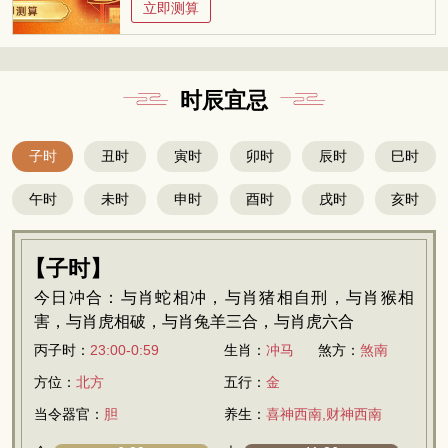
立即测算
时辰宜忌
子时
丑时
寅时
卯时
辰时
巳时
午时
未时
申时
酉时
戌时
亥时
【子时】
今日冲合：与肖蛇相冲，与肖猪相自刑，与肖猴相
害，与肖虎相破，与肖兔羊三合，与肖虎六合
丙子时：
23:00-0:59
生肖：
冲马
煞方：
煞南
方位：
北方
五行：
金
当令器官：
胆
养生：
喜神西南,财神西南