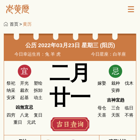
首页
>
黄历
公历 2022年03月23日 星期三 (阳历)
今日幸运生肖：兔 羊 虎
今日星座：白羊座
二月
宜
忌
祭祀
开光
塑绘
嫁娶
栽种
伐木
廿一
纳采
裁衣
拆卸
安葬
安床
起基
动土
吉神宜趋
凶煞宜忌
母仓
三合
临日
四穷
八龙
复日
天喜
天医
不将
重日
元武