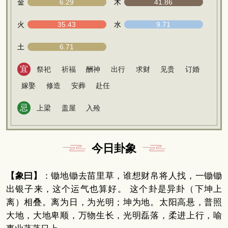
金
6.29
木
41.86
火
35.43
水
9.71
土
6.71
宜
祭祀
祈福
酬神
出行
求财
见贵
订婚
嫁娶
修造
安葬
赴任
忌
上梁
盖屋
入殓
今日卦象
【象曰】
：锄地锄去苗里草，谁想财帛将人找，一锄锄
出银子来，这个运气也算好。 这个卦是异卦（下坤上
离）相叠。离为日，为光明；坤为地。太阳高悬，普照
大地，大地卑顺，万物生长，光明磊落，柔进上行，喻