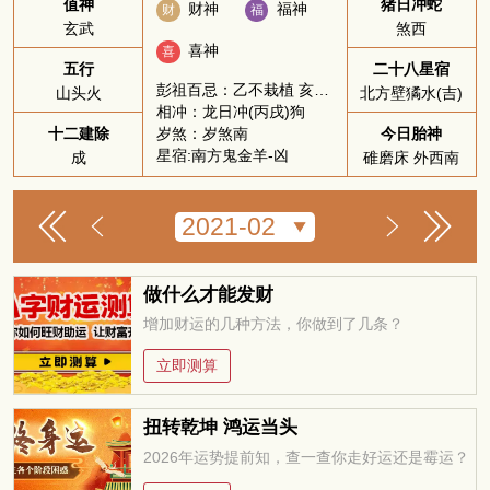
值神
猪日冲蛇
财神
福神
财
福
玄武
煞西
喜神
喜
五行
二十八星宿
彭祖百忌：乙不栽植 亥不嫁娶
山头火
北方壁獝水(吉)
相冲：龙日冲(丙戌)狗
岁煞：岁煞南
十二建除
今日胎神
星宿:南方鬼金羊-凶
成
碓磨床 外西南
做什么才能发财
增加财运的几种方法，你做到了几条？
立即测算
扭转乾坤 鸿运当头
2026年运势提前知，查一查你走好运还是霉运？