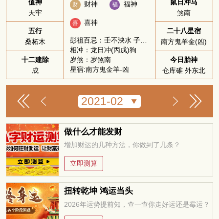
值神
鼠日冲马
财神
福神
财
福
天牢
煞南
喜神
喜
五行
二十八星宿
彭祖百忌：壬不泱水 子不问卜
桑柘木
南方鬼羊金(凶)
相冲：龙日冲(丙戌)狗
岁煞：岁煞南
十二建除
今日胎神
星宿:南方鬼金羊-凶
成
仓库碓 外东北
做什么才能发财
增加财运的几种方法，你做到了几条？
立即测算
扭转乾坤 鸿运当头
2026年运势提前知，查一查你走好运还是霉运？