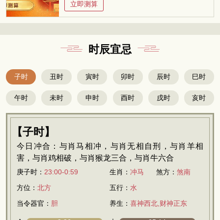
立即测算
时辰宜忌
子时
丑时
寅时
卯时
辰时
巳时
午时
未时
申时
酉时
戌时
亥时
【子时】
今日冲合：与肖马相冲，与肖无相自刑，与肖羊相
害，与肖鸡相破，与肖猴龙三合，与肖牛六合
庚子时：
23:00-0:59
生肖：
冲马
煞方：
煞南
方位：
北方
五行：
水
当令器官：
胆
养生：
喜神西北,财神正东