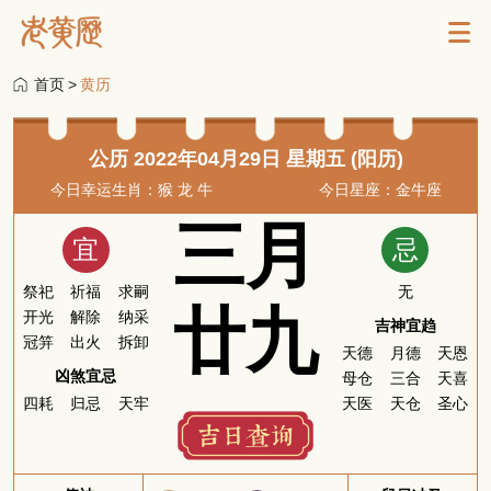
首页
>
黄历
公历 2022年04月29日 星期五 (阳历)
今日幸运生肖：猴 龙 牛
今日星座：金牛座
三月
宜
忌
祭祀
祈福
求嗣
无
廿九
开光
解除
纳采
吉神宜趋
冠笄
出火
拆卸
天德
月德
天恩
凶煞宜忌
母仓
三合
天喜
四耗
归忌
天牢
天医
天仓
圣心