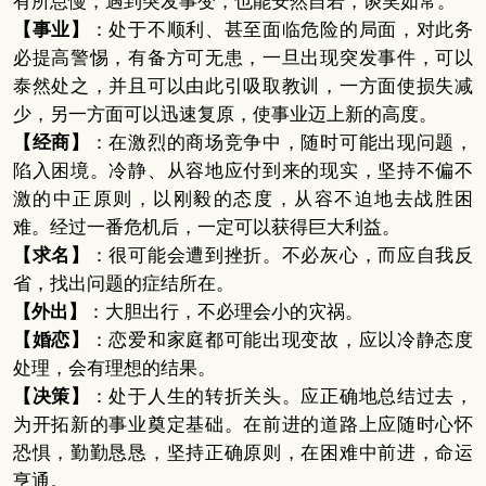
有所怠慢，遇到突发事变，也能安然自若，谈笑如常。
【事业】
：处于不顺利、甚至面临危险的局面，对此务
必提高警惕，有备方可无患，一旦出现突发事件，可以
泰然处之，并且可以由此引吸取教训，一方面使损失减
少，另一方面可以迅速复原，使事业迈上新的高度。
【经商】
：在激烈的商场竞争中，随时可能出现问题，
陷入困境。冷静、从容地应付到来的现实，坚持不偏不
激的中正原则，以刚毅的态度，从容不迫地去战胜困
难。经过一番危机后，一定可以获得巨大利益。
【求名】
：很可能会遭到挫折。不必灰心，而应自我反
省，找出问题的症结所在。
【外出】
：大胆出行，不必理会小的灾祸。
【婚恋】
：恋爱和家庭都可能出现变故，应以冷静态度
处理，会有理想的结果。
【决策】
：处于人生的转折关头。应正确地总结过去，
为开拓新的事业奠定基础。在前进的道路上应随时心怀
恐惧，勤勤恳恳，坚持正确原则，在困难中前进，命运
亨通。