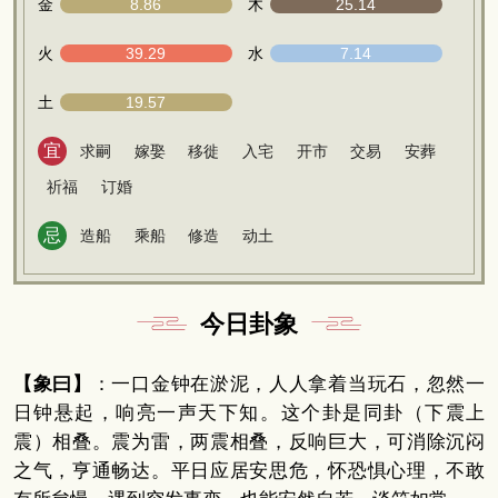
金
8.86
木
25.14
火
39.29
水
7.14
土
19.57
宜
求嗣
嫁娶
移徙
入宅
开市
交易
安葬
祈福
订婚
忌
造船
乘船
修造
动土
今日卦象
【象曰】
：一口金钟在淤泥，人人拿着当玩石，忽然一
日钟悬起，响亮一声天下知。这个卦是同卦（下震上
震）相叠。震为雷，两震相叠，反响巨大，可消除沉闷
之气，亨通畅达。平日应居安思危，怀恐惧心理，不敢