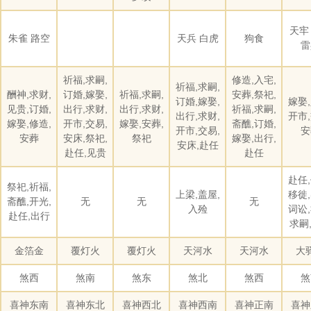
天牢
朱雀 路空
天兵 白虎
狗食
雷
祈福,求嗣,
修造,入宅,
祈福,求嗣,
酬神,求财,
订婚,嫁娶,
祈福,求嗣,
安葬,祭祀,
订婚,嫁娶,
嫁娶,
见贵,订婚,
出行,求财,
出行,求财,
祈福,求嗣,
出行,求财,
开市,
嫁娶,修造,
开市,交易,
嫁娶,安葬,
斋醮,订婚,
开市,交易,
安
安葬
安床,祭祀,
祭祀
嫁娶,出行,
安床,赴任
赴任,见贵
赴任
赴任,
祭祀,祈福,
上梁,盖屋,
移徙,
斋醮,开光,
无
无
无
入殓
词讼,
赴任,出行
求嗣
金箔金
覆灯火
覆灯火
天河水
天河水
大
煞西
煞南
煞东
煞北
煞西
煞
喜神东南
喜神东北
喜神西北
喜神西南
喜神正南
喜神