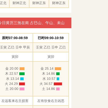
正北
财神正北
财神正东
财神正东
今日黄历三煞在南 占巳山、午山、未山
辰时07:00-08:59
巳时09:00-10:59
壬寅 乙巳 壬申 甲辰
壬寅 乙巳 壬申 乙巳
寅卯
寅卯
金 20.00
金 25.14
木 22.57
木 14.86
水 13.14
水 10.57
火 24.29
火 34.57
土 20.00
土 14.86
左远客来右主损害
左有饮食右主凶恶