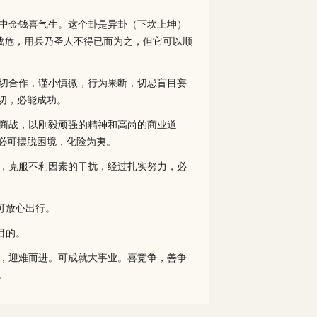
中金钱喜气生。这个卦是异卦（下坎上坤）
战危，用兵乃圣人不得已而为之，但它可以顺
切合作，谨小慎微，行为果断，切忌盲目妄
切，必能成功。
商战，以刚毅顽强的精神和高尚的商业道
必可摆脱困境，化险为夷。
，克服不利因素的干扰，经过扎实努力，必
可放心出行。
目的。
，迎难而进。可成就大事业。喜竞争，善争
。