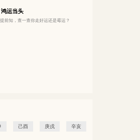
 鸿运当头
运势提前知，查一查你走好运还是霉运？
申
己酉
庚戌
辛亥