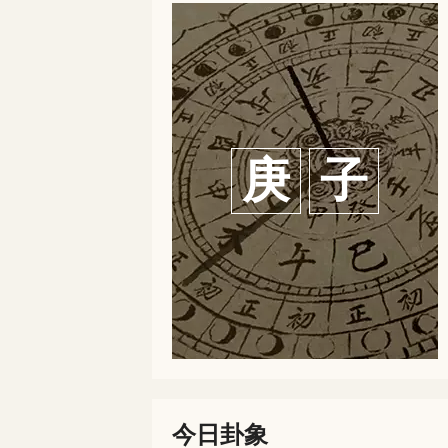
庚
子
今日卦象