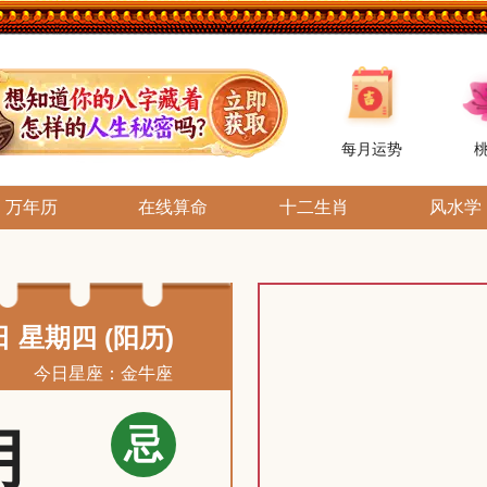
每月运势
万年历
在线算命
十二生肖
风水学
日 星期四 (阳历)
今日星座：金牛座
忌
月