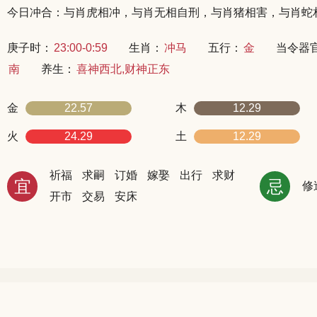
今日冲合：与肖虎相冲，与肖无相自刑，与肖猪相害，与肖蛇
庚子时：
23:00-0:59
生肖：
冲马
五行：
金
当令器
南
养生：
喜神西北,财神正东
金
22.57
木
12.29
火
24.29
土
12.29
祈福
求嗣
订婚
嫁娶
出行
求财
宜
忌
修
开市
交易
安床