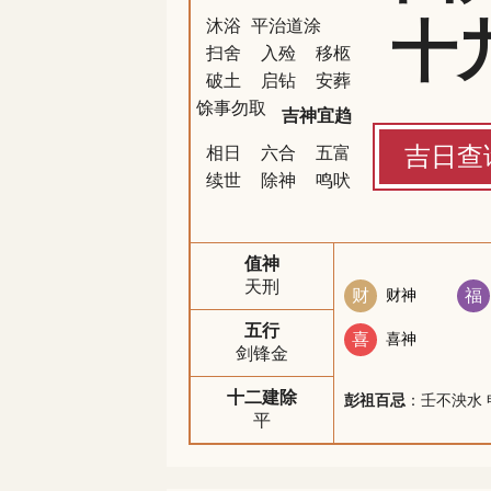
十
沐浴
平治道涂
扫舍
入殓
移柩
破土
启钻
安葬
馀事勿取
吉神宜趋
吉日查
相日
六合
五富
续世
除神
鸣吠
值神
天刑
财
财神
福
五行
喜
喜神
剑锋金
十二建除
彭祖百忌
：壬不泱水 
平