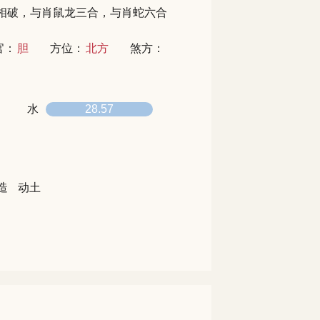
相破，与肖鼠龙三合，与肖蛇六合
官：
胆
方位：
北方
煞方：
水
28.57
造
动土