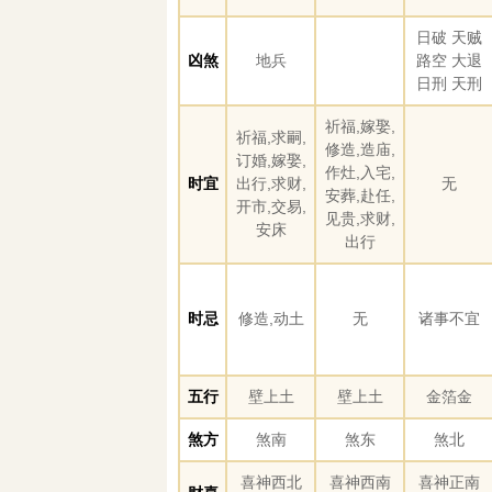
日破 天贼
凶煞
地兵
路空 大退
日刑 天刑
祈福,嫁娶,
祈福,求嗣,
修造,造庙,
订婚,嫁娶,
作灶,入宅,
时宜
出行,求财,
无
安葬,赴任,
开市,交易,
见贵,求财,
安床
出行
时忌
修造,动土
无
诸事不宜
五行
壁上土
壁上土
金箔金
煞方
煞南
煞东
煞北
喜神西北
喜神西南
喜神正南