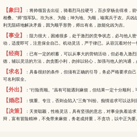
【象曰】
：将帅领旨去出征，骑着烈马拉硬弓，百步穿杨去得准，箭
相叠。“师”指军队。坎为水、为险；坤为地、为顺，喻寓兵于农。兵凶
利无阻碍地解决矛盾，因为顺乎形势，师出有名，故能化凶为吉。
【事业】
：阻力很大，困难很多，处于激烈的竞争状态，必与他人密
动，适度即可，注意保全自己。机动灵活，严于律已。从容沉着对付一
【经商】
：已有一定的积蓄，可以从事大的营销活动，但必卷入激烈
德，辅以灵活的方法，勿贪图小利，勿掉以轻心，加强与他人的沟通，
【求名】
：具备很好的条件，但须有正确的引导，务必严格要求自己
可名利双全。
【外出】
：“行险而顺。”虽有可能遇到麻烦，但结果一定十分顺利，
【婚恋】
：慎重、专注，否则会陷入“三角”纠纷。痴情追求可以达到
【决策】
：天资聪颖，性格灵活，具有坚强的意志，对事业执着追求
辩，富有冒险精神，不免带来麻烦，务老成持重，不贪功，以中正为要