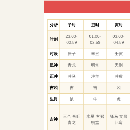
分析
子时
丑时
寅时
23:00-
01:00-
03:00-
时刻
00:59
02:59
04:59
时辰
庚子
辛丑
壬寅
星神
青龙
明堂
天刑
正冲
冲马
冲羊
冲猴
吉凶
吉
吉
凶
生肖
鼠
牛
虎
三合 帝旺
水星 右弼
驿马 文昌
吉神
青龙
明堂
比肩