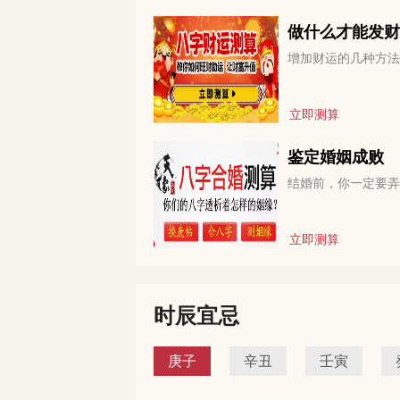
做什么才能发财
增加财运的几种方法
立即测算
鉴定婚姻成败
结婚前，你一定要弄
立即测算
时辰宜忌
庚子
辛丑
壬寅