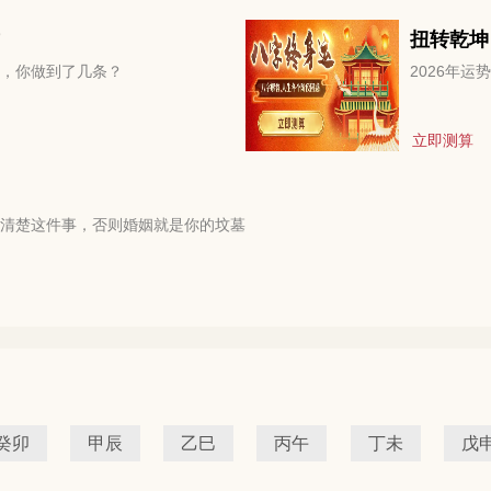
扭转乾坤
，你做到了几条？
2026年
立即测算
清楚这件事，否则婚姻就是你的坟墓
癸卯
甲辰
乙巳
丙午
丁未
戊