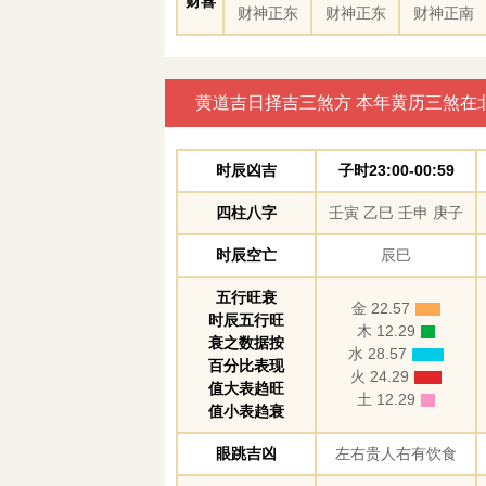
财喜
财神正东
财神正东
财神正南
黄道吉日择吉三煞方 本年黄历三煞在
时辰凶吉
子时23:00-00:59
四柱八字
壬寅 乙巳 壬申 庚子
时辰空亡
辰巳
五行旺衰
金 22.57
时辰五行旺
木 12.29
衰之数据按
水 28.57
百分比表现
火 24.29
值大表趋旺
土 12.29
值小表趋衰
眼跳吉凶
左右贵人右有饮食