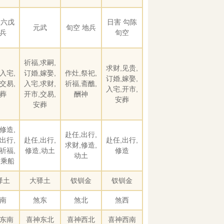
 六戊
日害 勾陈
元武
旬空 地兵
兵
旬空
祈福,求嗣,
求财,见贵,
入宅,
订婚,嫁娶,
作灶,祭祀,
订婚,嫁娶,
交易,
入宅,求财,
祈福,斋醮,
入宅,开市,
葬
开市,交易,
酬神
安葬
安葬
修造,
赴任,出行,
出行,
赴任,出行,
赴任,出行,
求财,修造,
祈福,
修造,动土
修造
动土
,乘船
驿土
大驿土
钗钏金
钗钏金
南
煞东
煞北
煞西
东南
喜神东北
喜神西北
喜神西南