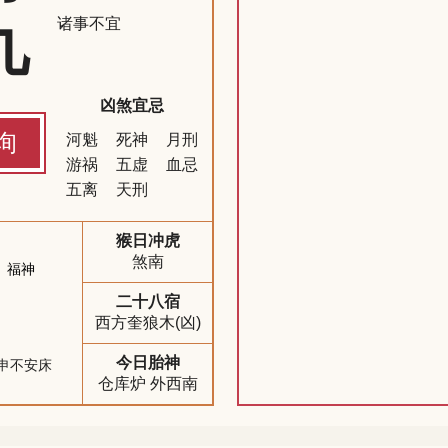
九
诸事不宜
凶煞宜忌
询
河魁
死神
月刑
游祸
五虚
血忌
五离
天刑
猴日冲虎
煞南
福神
二十八宿
西方奎狼木(凶)
今日胎神
申不安床
仓库炉 外西南