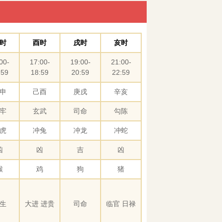
时
酉时
戌时
亥时
00-
17:00-
19:00-
21:00-
:59
18:59
20:59
22:59
申
己酉
庚戌
辛亥
牢
玄武
司命
勾陈
虎
冲兔
冲龙
冲蛇
凶
凶
吉
凶
猴
鸡
狗
猪
生
大进 进贵
司命
临官 日禄