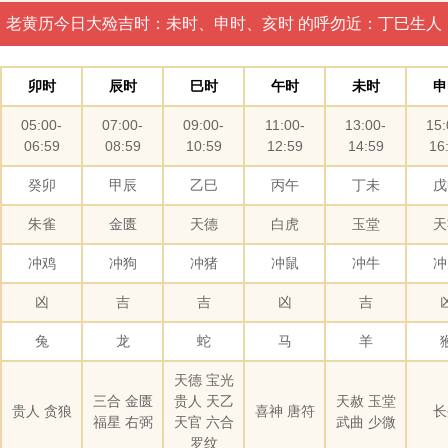
老黄历今日大殓吉时：未时、申时、亥时 的呼勿近：丁巳生人
卯时
辰时
巳时
午时
未时
申
05:00-
07:00-
09:00-
11:00-
13:00-
15:
06:59
08:59
10:59
12:59
14:59
16
癸卯
甲辰
乙巳
丙午
丁未
戊
朱雀
金匮
天德
白虎
玉堂
天
冲鸡
冲狗
冲猪
冲鼠
冲牛
冲
凶
吉
吉
凶
吉
兔
龙
蛇
马
羊
天德 宝光
三合 金匮
贵人 天乙
天赦 玉堂
贵人 贪狼
喜神 唐符
长
福星 右弼
天官 六合
武曲 少微
罗纹