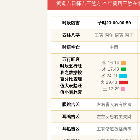
黄道吉日择吉三煞方 本年黄历三煞在
时辰凶吉
子时23:00-00:59
四柱八字
壬寅 丙午 庚寅 丙子
时辰空亡
申酉
五行旺衰
金 16.14
时辰五行旺
木 17.43
衰之数据按
水 24.71
百分比表现
火 29.43
值大表趋旺
土 12.29
值小表趋衰
眼跳吉凶
左右贵人右有饮食
耳鸣吉凶
左主女思右主失财
耳热吉凶
主有僧道莅临商事