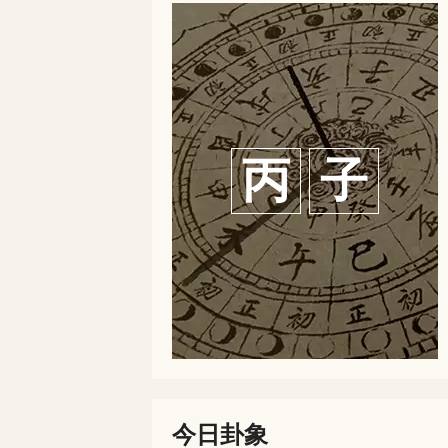
丙
子
今日卦象