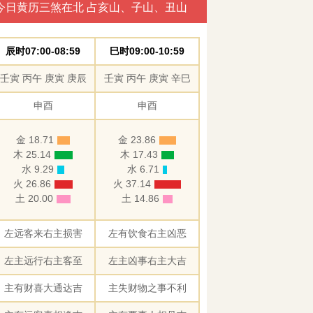
今日黄历三煞在北 占亥山、子山、丑山
辰时07:00-08:59
巳时09:00-10:59
壬寅 丙午 庚寅 庚辰
壬寅 丙午 庚寅 辛巳
申酉
申酉
金 18.71
金 23.86
木 25.14
木 17.43
水 9.29
水 6.71
火 26.86
火 37.14
土 20.00
土 14.86
左远客来右主损害
左有饮食右主凶恶
左主远行右主客至
左主凶事右主大吉
主有财喜大通达吉
主失财物之事不利