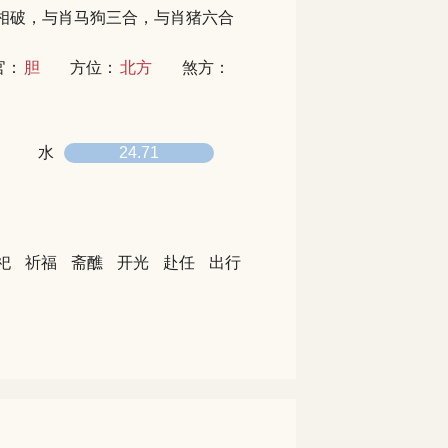
相破，与肖马狗三合，与肖猪六合
官：
胆
方位：
北方
煞方：
水
24.71
祀
祈福
斋醮
开光
赴任
出行