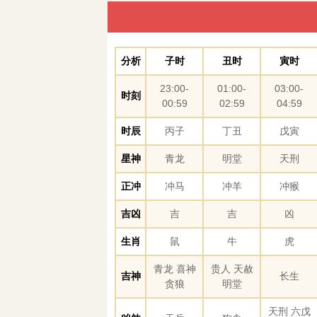
分析
子时
丑时
寅时
23:00-
01:00-
03:00-
时刻
00:59
02:59
04:59
时辰
丙子
丁丑
戊寅
星神
青龙
明堂
天刑
正冲
冲马
冲羊
冲猴
吉凶
吉
吉
凶
生肖
鼠
牛
虎
青龙 喜神
贵人 天赦
吉神
长生
贪狼
明堂
天刑 六戊