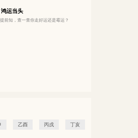
 鸿运当头
运势提前知，查一查你走好运还是霉运？
申
乙酉
丙戌
丁亥