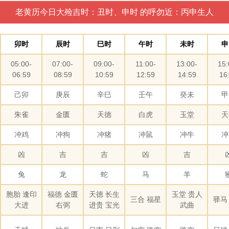
老黄历今日大殓吉时：丑时、申时 的呼勿近：丙申生人
卯时
辰时
巳时
午时
未时
申
05:00-
07:00-
09:00-
11:00-
13:00-
15:
06:59
08:59
10:59
12:59
14:59
16
己卯
庚辰
辛巳
壬午
癸未
甲
朱雀
金匮
天德
白虎
玉堂
天
冲鸡
冲狗
冲猪
冲鼠
冲牛
冲
凶
吉
吉
凶
吉
兔
龙
蛇
马
羊
胞胎 逢印
福德 金匮
天德 长生
玉堂 贵人
三合 福星
驿马
大进
右弼
进贵 宝光
武曲