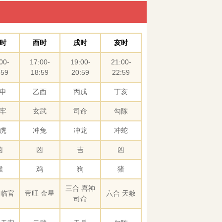
时
酉时
戌时
亥时
00-
17:00-
19:00-
21:00-
:59
18:59
20:59
22:59
申
乙酉
丙戌
丁亥
牢
玄武
司命
勾陈
虎
冲兔
冲龙
冲蛇
凶
凶
吉
凶
猴
鸡
狗
猪
三合 喜神
 临官
帝旺 金星
六合 天赦
司命