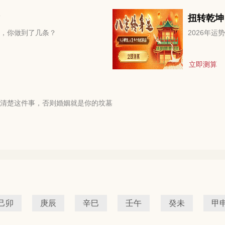
扭转乾坤
，你做到了几条？
2026年
立即测算
清楚这件事，否则婚姻就是你的坟墓
己卯
庚辰
辛巳
壬午
癸未
甲