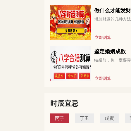
做什么才能发财
增加财运的几种方法
立即测算
鉴定婚姻成败
结婚前，你一定要弄
立即测算
时辰宜忌
丙子
丁丑
戊寅