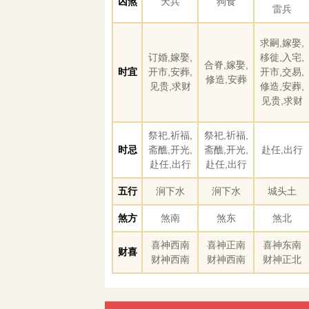
凶煞
天兵
狗食
雷兵
求嗣,嫁娶,
订婚,嫁娶,
移徙,入宅,
合脊,嫁娶,
时宜
开市,安葬,
开市,交易,
修造,安葬
见贵,求财
修造,安葬,
见贵,求财
祭祀,祈福,
祭祀,祈福,
时忌
斋醮,开光,
斋醮,开光,
赴任,出行
赴任,出行
赴任,出行
五行
涧下水
涧下水
城头土
煞方
煞南
煞东
煞北
喜神西南
喜神正南
喜神东南
财喜
财神西南
财神西南
财神正北