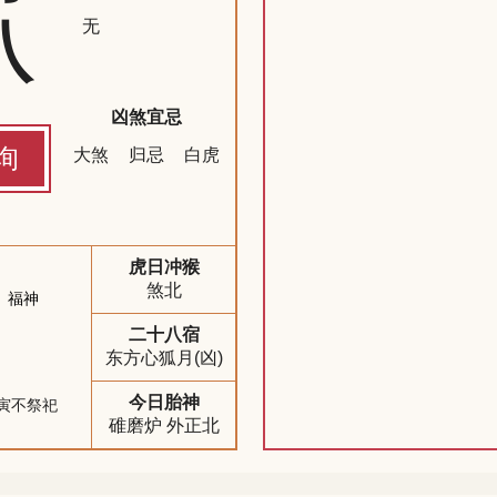
八
无
凶煞宜忌
询
大煞
归忌
白虎
虎日冲猴
煞北
福神
二十八宿
东方心狐月(凶)
今日胎神
寅不祭祀
碓磨炉 外正北