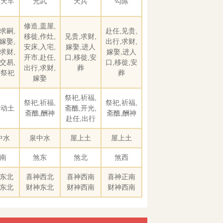
 天牢
元武
天兵
勾陈
修造,盖屋,
求嗣,
赴任,见贵,
移徙,作灶,
见贵,求财,
嫁娶,
出行,求财,
安床,入宅,
嫁娶,进人
求财,
嫁娶,进人
开市,赴任,
口,移徙,安
交易,
口,移徙,安
出行,求财,
葬
,祭祀
葬
嫁娶
祭祀,祈福,
祭祀,祈福,
祭祀,祈福,
,动土
斋醮,开光,
斋醮,酬神
斋醮,酬神
赴任,出行
中水
泉中水
屋上土
屋上土
南
煞东
煞北
煞西
东北
喜神西北
喜神西南
喜神正南
东北
财神东北
财神西南
财神西南