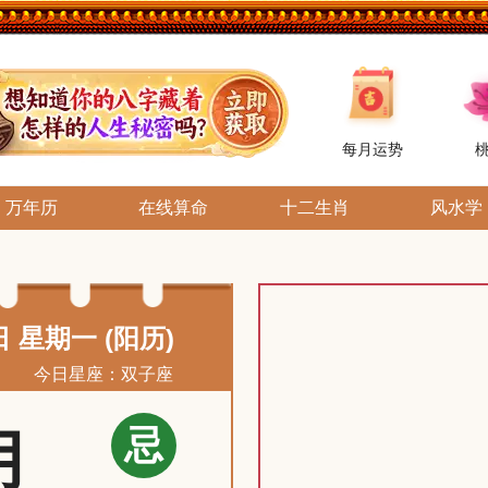
每月运势
万年历
在线算命
十二生肖
风水学
日 星期一 (阳历)
今日星座：双子座
忌
月