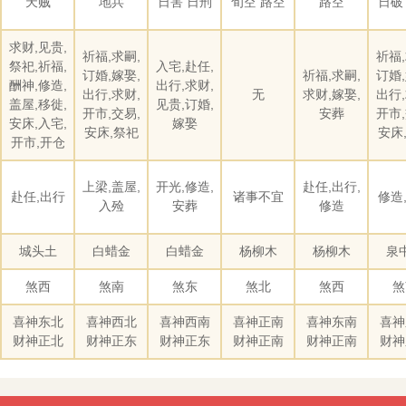
天贼
地兵
日害 日刑
旬空 路空
路空
日破
求财,见贵,
祈福,求嗣,
祈福,
祭祀,祈福,
入宅,赴任,
订婚,嫁娶,
祈福,求嗣,
订婚,
酬神,修造,
出行,求财,
出行,求财,
无
求财,嫁娶,
出行,
盖屋,移徙,
见贵,订婚,
开市,交易,
安葬
开市,
安床,入宅,
嫁娶
安床,祭祀
安床
开市,开仓
上梁,盖屋,
开光,修造,
赴任,出行,
赴任,出行
诸事不宜
修造
入殓
安葬
修造
城头土
白蜡金
白蜡金
杨柳木
杨柳木
泉
煞西
煞南
煞东
煞北
煞西
煞
喜神东北
喜神西北
喜神西南
喜神正南
喜神东南
喜神
财神正北
财神正东
财神正东
财神正南
财神正南
财神