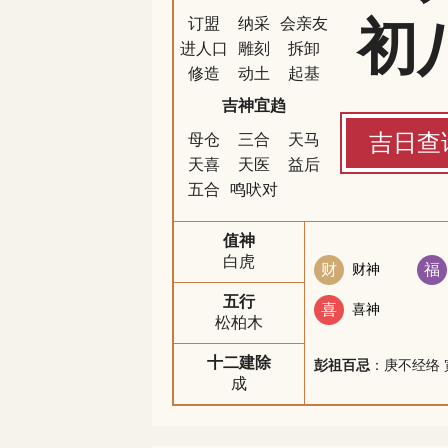
初
订盟
纳采
会亲友
进人口
雕刻
拆卸
修造
动土
起基
吉神宜趋
吉日查
母仓
三合
天马
天喜
天医
益后
五合
鸣吠对
值神
白虎
财
财神
福
五行
喜
喜神
松柏木
十二建除
彭祖百忌
：庚不经络 
成