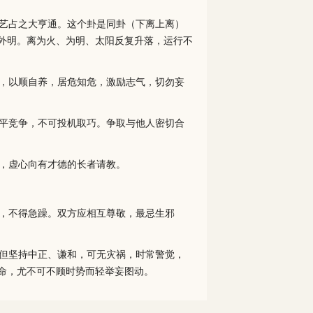
艺占之大亨通。这个卦是同卦（下离上离）
外明。离为火、为明、太阳反复升落，运行不
，以顺自养，居危知危，激励志气，切勿妄
平竞争，不可投机取巧。争取与他人密切合
，虚心向有才德的长者请教。
，不得急躁。双方应相互尊敬，最忌生邪
但坚持中正、谦和，可无灾祸，时常警觉，
命，尤不可不顾时势而轻举妄图动。