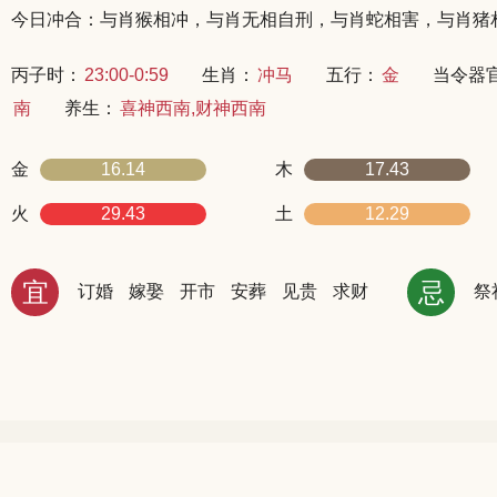
今日冲合：与肖猴相冲，与肖无相自刑，与肖蛇相害，与肖猪
丙子时：
23:00-0:59
生肖：
冲马
五行：
金
当令器
南
养生：
喜神西南,财神西南
金
16.14
木
17.43
火
29.43
土
12.29
宜
忌
订婚
嫁娶
开市
安葬
见贵
求财
祭