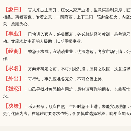
【象曰】
：官人来占主高升，庄农人家产业增，生意买卖利息厚，匠
相叠。离者丽也，附着之意，一阴附丽，上下二阳，该卦象征火，内空
息，柔顺为心。
【事业】
：已快进入顶点，盛极而衰，务必总结经验教训，趋善避邪
动。尤应求助中正的人援助，以期重振事业。
【经商】
：戒急于求成，宜兢兢业业，忧深虑远，考察市场行情，公
作。
【求名】
：方向未确定之前，不可到处乱撞，应持之以恒，执意追求
【外出】
：可行动，事先应准备充分，不可仓促上路。
【婚恋】
：自己寻找对象恐怕有困难，最好请可靠的朋友、长辈帮忙
念。
【决策】
：乐天知命，顺应自然，年轻时急于上进，未能实现理想，
更可化险为夷。在危难时要寻求依托，但要慎重选择对象。晚年应知天