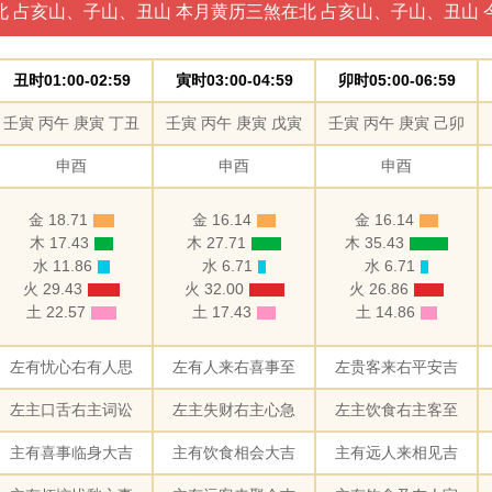
北 占亥山、子山、丑山 本月黄历三煞在北 占亥山、子山、丑山 
丑时01:00-02:59
寅时03:00-04:59
卯时05:00-06:59
壬寅 丙午 庚寅 丁丑
壬寅 丙午 庚寅 戊寅
壬寅 丙午 庚寅 己卯
申酉
申酉
申酉
金 18.71
金 16.14
金 16.14
木 17.43
木 27.71
木 35.43
水 11.86
水 6.71
水 6.71
火 29.43
火 32.00
火 26.86
土 22.57
土 17.43
土 14.86
左有忧心右有人思
左有人来右喜事至
左贵客来右平安吉
左主口舌右主词讼
左主失财右主心急
左主饮食右主客至
主有喜事临身大吉
主有饮食相会大吉
主有远人来相见吉