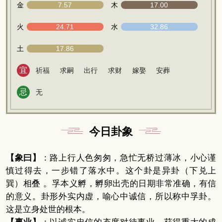
金
7.57
木
17.00
火
24.71
水
32.86
土
17.86
宜
祈福
求嗣
出行
求财
嫁娶
安葬
忌
无
今日卦象
【象曰】
：路上行人色匆匆，急忙无桥过薄冰，小心谨
慎过得去，一步错了落水中。这个卦是异卦（下兑上
巽）相叠 。孚本义孵，孵卵出壳的日期非常准确，有信
的意义。卦形外实内虚，喻心中诚信，所以称中孚卦。
这是立身处世的根本。