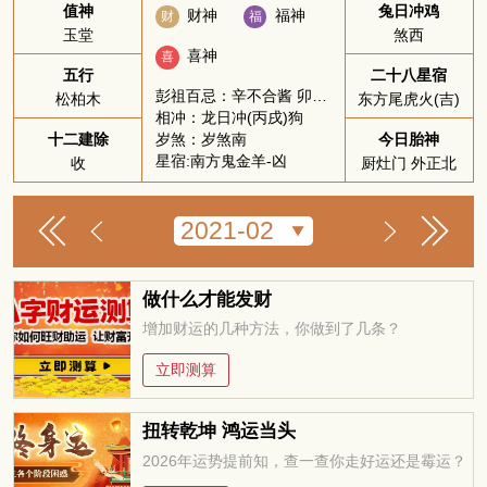
值神
兔日冲鸡
财神
福神
财
福
玉堂
煞西
喜神
喜
五行
二十八星宿
彭祖百忌：辛不合酱 卯不穿井
松柏木
东方尾虎火(吉)
相冲：龙日冲(丙戌)狗
岁煞：岁煞南
十二建除
今日胎神
星宿:南方鬼金羊-凶
收
厨灶门 外正北
做什么才能发财
增加财运的几种方法，你做到了几条？
立即测算
扭转乾坤 鸿运当头
2026年运势提前知，查一查你走好运还是霉运？