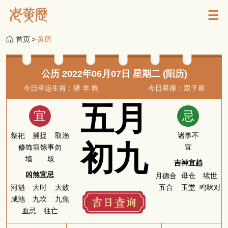
首页
>
黄历
公历 2022年06月07日 星期二 (阳历)
今日幸运生肖：猪 羊 狗
今日星座：双子座
五月
宜
忌
祭祀
捕捉
取渔
诸事不
初九
修饰垣
馀事勿
宜
墙
取
吉神宜趋
凶煞宜忌
月德合
母仓
续世
河魁
大时
大败
五合
玉堂
鸣吠对
咸池
九坎
九焦
血忌
往亡