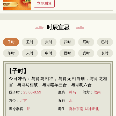
立即测算
时辰宜忌
子时
丑时
寅时
卯时
辰时
巳时
午时
未时
申时
酉时
戌时
亥时
【子时】
今日冲合：与肖鸡相冲，与肖无相自刑，与肖龙相
害，与肖马相破，与肖猪羊三合，与肖狗六合
戊子时：
23:00-0:59
生肖：
冲马
煞方：
煞南
方位：
北方
五行：
水
当令器官：
胆
养生：
喜神东南,财神正北