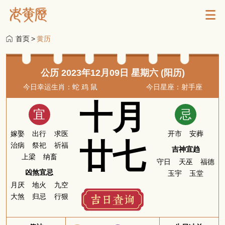
首页
>
黄历
公历 2023年12月09日 星期六 (阳历)
今日幸运生肖：蛇 鸡 鼠
今日星座：射手座
十月
宜
忌
嫁娶
出行
求医
开市
安葬
廿七
治病
祭祀
祈福
吉神宜趋
上梁
纳畜
守日
天巫
福德
凶煞宜忌
玉宇
玉堂
月厌
地火
九空
大煞
归忌
行狠