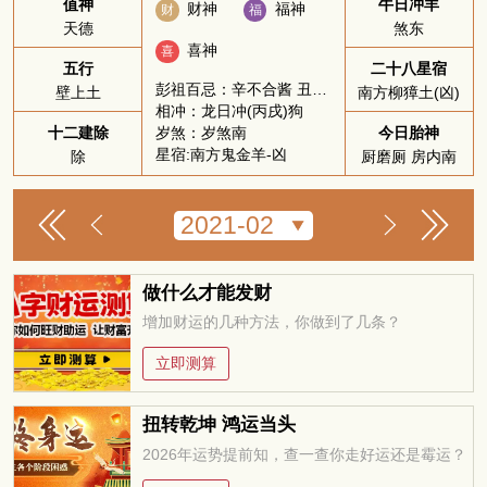
值神
牛日冲羊
财神
福神
财
福
天德
煞东
喜神
喜
五行
二十八星宿
彭祖百忌：辛不合酱 丑不冠带
壁上土
南方柳獐土(凶)
相冲：龙日冲(丙戌)狗
岁煞：岁煞南
十二建除
今日胎神
星宿:南方鬼金羊-凶
除
厨磨厕 房内南
做什么才能发财
增加财运的几种方法，你做到了几条？
立即测算
扭转乾坤 鸿运当头
2026年运势提前知，查一查你走好运还是霉运？