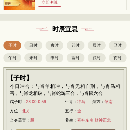
立即测算
时辰宜忌
子时
丑时
寅时
卯时
辰时
巳时
午时
未时
申时
酉时
戌时
亥时
【子时】
今日冲合：与肖羊相冲，与肖无相自刑，与肖马相
害，与肖龙相破，与肖蛇鸡三合，与肖鼠六合
戊子时：
23:00-0:59
生肖：
冲马
煞方：
煞南
方位：
北方
五行：
金
当令器官：
胆
养生：
喜神东南,财神正北