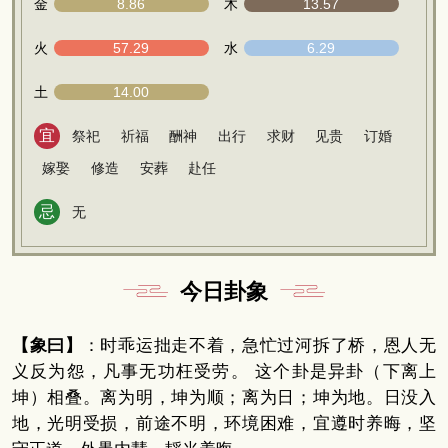
金
8.86
木
13.57
火
57.29
水
6.29
土
14.00
宜
祭祀
祈福
酬神
出行
求财
见贵
订婚
嫁娶
修造
安葬
赴任
忌
无
今日卦象
【象曰】
：时乖运拙走不着，急忙过河拆了桥，恩人无
义反为怨，凡事无功枉受劳。 这个卦是异卦（下离上
坤）相叠。离为明，坤为顺；离为日；坤为地。日没入
地，光明受损，前途不明，环境困难，宜遵时养晦，坚