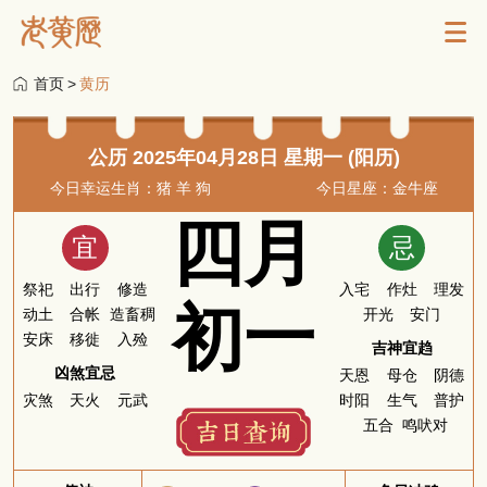
首页
>
黄历
公历 2025年04月28日 星期一 (阳历)
今日幸运生肖：猪 羊 狗
今日星座：金牛座
四月
宜
忌
祭祀
出行
修造
入宅
作灶
理发
初一
动土
合帐
造畜稠
开光
安门
安床
移徙
入殓
吉神宜趋
凶煞宜忌
天恩
母仓
阴德
灾煞
天火
元武
时阳
生气
普护
五合
鸣吠对