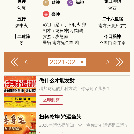
值神
兔日冲鸡
财神
福神
财
福
勾陈
煞西
喜神
喜
五行
二十八星宿
彭祖百忌：丁不剃头 卯不穿井
炉中火
南方张鹿月(吉)
相冲：龙日冲(丙戌)狗
岁煞：岁煞南
十二建除
今日胎神
星宿:南方鬼金羊-凶
闭
仓库门 外正南
做什么才能发财
增加财运的几种方法，你做到了几条？
立即测算
扭转乾坤 鸿运当头
2026年运势提前知，查一查你走好运还是霉运？