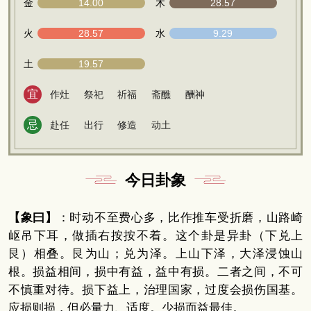
金
14.00
木
28.57
火
28.57
水
9.29
土
19.57
宜
作灶
祭祀
祈福
斋醮
酬神
忌
赴任
出行
修造
动土
今日卦象
【象曰】
：时动不至费心多，比作推车受折磨，山路崎
岖吊下耳，做插右按按不着。这个卦是异卦（下兑上
艮）相叠。艮为山；兑为泽。上山下泽，大泽浸蚀山
根。损益相间，损中有益，益中有损。二者之间，不可
不慎重对待。损下益上，治理国家，过度会损伤国基。
应损则损，但必量力、适度。少损而益最佳。