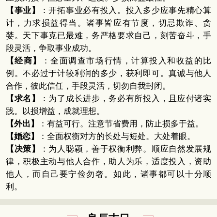
【事业】
：开拓事业必有投入。投入多少应事先精心算
计，力求损益得当。诸事皆应有节度，切忌欺诈、贪
婪。天下事克已最难，务严格要求自己，刻苦奋斗，手
段灵活，争取事业成功。
【经商】
：全面调查市场行情，计算投入和收益的比
例。不必过于计较利润的多少，获利即可。真诚与他人
合作，彼此信任，手段灵活，切勿自我封闭。
【求名】
：为了成长进步，务必有所投入，且应付诸实
践。以损增益，成就理想。
【外出】
：有益可行。注意节省费用，防止损多于益。
【婚恋】
：全面权衡对方的长处与短处。大处着眼。
【决策】
：为人聪颖，善于权衡利弊。顺应自然发展规
律，积极主动与他人合作，助人为乐，适度投入，资助
他人，而自己要宁俭勿奢。如此，诸事都可以十分顺
利。