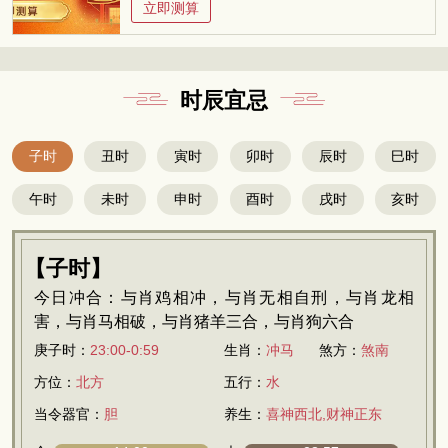
立即测算
时辰宜忌
子时
丑时
寅时
卯时
辰时
巳时
午时
未时
申时
酉时
戌时
亥时
【子时】
今日冲合：与肖鸡相冲，与肖无相自刑，与肖龙相
害，与肖马相破，与肖猪羊三合，与肖狗六合
庚子时：
23:00-0:59
生肖：
冲马
煞方：
煞南
方位：
北方
五行：
水
当令器官：
胆
养生：
喜神西北,财神正东