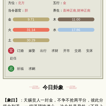
方位：
北方
五行：
金
当令器官：
胆
养生：
喜神正南,财神正南
金
9.71
木
11.00
火
31.14
水
17.86
土
30.29
宜
订婚
嫁娶
出行
求财
开市
交易
安床
赴任
忌
祈福
求嗣
今日卦象
【象曰】
：天赐贫人一封金，不争不抢两平分，彼此分