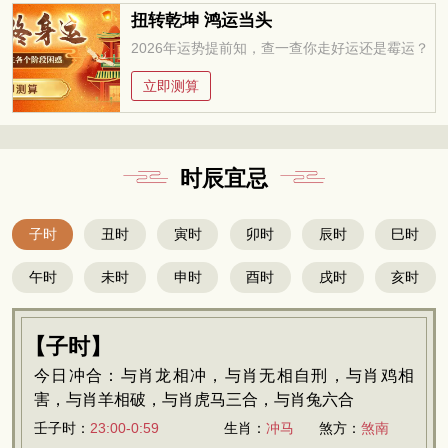
扭转乾坤 鸿运当头
2026年运势提前知，查一查你走好运还是霉运？
立即测算
时辰宜忌
子时
丑时
寅时
卯时
辰时
巳时
午时
未时
申时
酉时
戌时
亥时
【子时】
今日冲合：与肖龙相冲，与肖无相自刑，与肖鸡相
害，与肖羊相破，与肖虎马三合，与肖兔六合
壬子时：
23:00-0:59
生肖：
冲马
煞方：
煞南