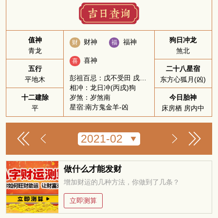
值神
狗日冲龙
财神
福神
财
福
青龙
煞北
喜神
喜
五行
二十八星宿
彭祖百忌：戊不受田 戌不吃犬
平地木
东方心狐月(凶)
相冲：龙日冲(丙戌)狗
岁煞：岁煞南
十二建除
今日胎神
星宿:南方鬼金羊-凶
平
床房栖 房内中
做什么才能发财
增加财运的几种方法，你做到了几条？
立即测算