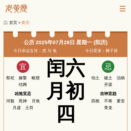
首页
>
黄历
公历 2025年07月28日 星期一 (阳历)
今日幸运生肖：虎 马 兔
今日星座：狮子座
闰六
宜
忌
祭祀
嫁娶
畋猎
动土
破土
治病
月初
结网
开渠
凶煞宜忌
吉神宜趋
河魁
死神
月煞
四相
不将
要安
四
月虚
土符
青龙