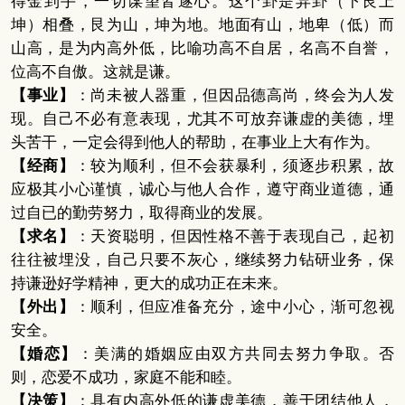
得金到手，一切谋望皆遂心。这个卦是异卦（下艮上
坤）相叠，艮为山，坤为地。地面有山，地卑（低）而
山高，是为内高外低，比喻功高不自居，名高不自誉，
位高不自傲。这就是谦。
【事业】
：尚未被人器重，但因品德高尚，终会为人发
现。自己不必有意表现，尤其不可放弃谦虚的美德，埋
头苦干，一定会得到他人的帮助，在事业上大有作为。
【经商】
：较为顺利，但不会获暴利，须逐步积累，故
应极其小心谨慎，诚心与他人合作，遵守商业道德，通
过自已的勤劳努力，取得商业的发展。
【求名】
：天资聪明，但因性格不善于表现自己，起初
往往被埋没，自己只要不灰心，继续努力钻研业务，保
持谦逊好学精神，更大的成功正在未来。
【外出】
：顺利，但应准备充分，途中小心，渐可忽视
安全。
【婚恋】
：美满的婚姻应由双方共同去努力争取。否
则，恋爱不成功，家庭不能和睦。
【决策】
：具有内高外低的谦虚美德，善于团结他人，