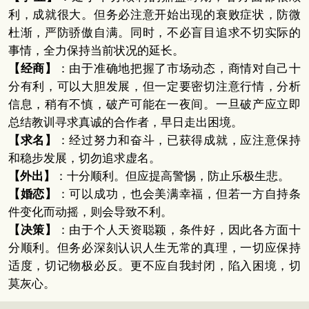
利，成就很大。但务必注意开始出现的衰败症状，防微
杜渐，严防骄傲自满。同时，不必盲目追求不切实际的
事情，全力保持当前状况的延长。
【经商】
：由于准确地把握了市场动态，商情对自己十
分有利，可以大胆发展，但一定要密切注意行情，分析
信息，稍有不慎，破产可能在一夜间。一旦破产应立即
总结教训寻求真诚的合作者，早日走出困境。
【求名】
：经过努力和奋斗，已获得成就，应注意保持
和稳步发展，切勿追求虚名。
【外出】
：十分顺利。但应提高警惕，防止乐极生悲。
【婚恋】
：可以成功，也会美满幸福，但若一方自持条
件变化而动摇，则会导致不利。
【决策】
：由于个人天资聪颖，条件好，因此各方面十
分顺利。但务必深刻认识人生无常的真理，一切应保持
适度，切记物极必反。更不应自我封闭，陷入困境，切
莫灰心。