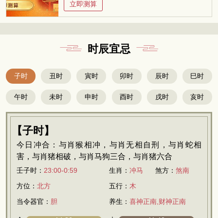
立即测算
时辰宜忌
子时
丑时
寅时
卯时
辰时
巳时
午时
未时
申时
酉时
戌时
亥时
【子时】
今日冲合：与肖猴相冲，与肖无相自刑，与肖蛇相
害，与肖猪相破，与肖马狗三合，与肖猪六合
壬子时：
23:00-0:59
生肖：
冲马
煞方：
煞南
方位：
北方
五行：
木
当令器官：
胆
养生：
喜神正南,财神正南