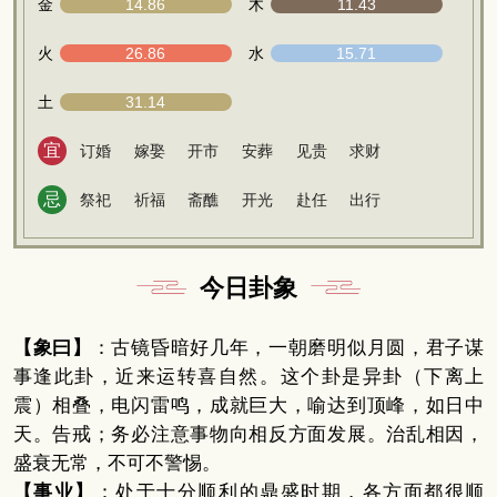
金
14.86
木
11.43
火
26.86
水
15.71
土
31.14
宜
订婚
嫁娶
开市
安葬
见贵
求财
忌
祭祀
祈福
斋醮
开光
赴任
出行
今日卦象
【象曰】
：古镜昏暗好几年，一朝磨明似月圆，君子谋
事逢此卦，近来运转喜自然。这个卦是异卦（下离上
震）相叠，电闪雷鸣，成就巨大，喻达到顶峰，如日中
天。告戒；务必注意事物向相反方面发展。治乱相因，
盛衰无常，不可不警惕。
【事业】
：处于十分顺利的鼎盛时期，各方面都很顺