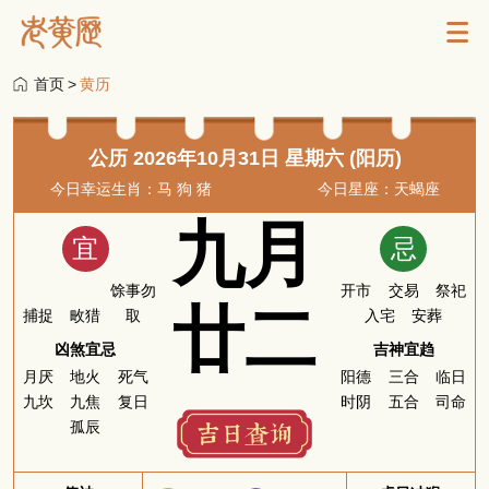
首页
>
黄历
公历 2026年10月31日 星期六 (阳历)
今日幸运生肖：马 狗 猪
今日星座：天蝎座
九月
宜
忌
馀事勿
开市
交易
祭祀
廿二
捕捉
畋猎
取
入宅
安葬
凶煞宜忌
吉神宜趋
月厌
地火
死气
阳德
三合
临日
九坎
九焦
复日
时阴
五合
司命
孤辰