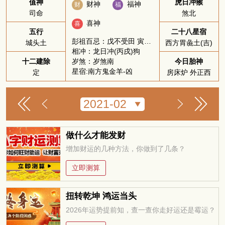
值神
虎日冲猴
财神
福神
财
福
司命
煞北
喜神
喜
五行
二十八星宿
彭祖百忌：戊不受田 寅不祭祀
城头土
西方胃彘土(吉)
相冲：龙日冲(丙戌)狗
岁煞：岁煞南
十二建除
今日胎神
星宿:南方鬼金羊-凶
定
房床炉 外正西
做什么才能发财
增加财运的几种方法，你做到了几条？
立即测算
扭转乾坤 鸿运当头
2026年运势提前知，查一查你走好运还是霉运？